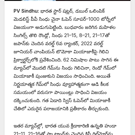
PV Sindhu:
భారత స్టార్ షట్లర్, డబుల్ ఒలింపిక్
మెడలిస్ట్ పీవీ సింధు చైనా ఓపెన్ సూపర్–1000 టోర్నీలో
విజయంగా అడుగుపెట్టింది. బుధవారం జరిగిన మహిళల
సింగిల్స్ తొలి రౌండ్లో, సింధు 21–15, 8–21, 21–17తో
జపాన్‌కు చెందిన వరల్డ్ 6వ ర్యాంకర్, 2022 వరల్డ్
జూనియర్ చాంపియన్ టొమోకా మియాజాకీపై గెలిచి
ప్రిక్వార్టర్స్‌లోకి ప్రవేశించింది. 62 నిమిషాల పాటు సాగిన ఈ
మ్యాచ్‌లో మొదటి గేమ్‌ను సింధు గెలిచినా, రెండో గేమ్‌లో
మియాజాకీ పుంజుకుని విజయం సాధించింది. అయితే
నిర్ణయాత్మక గేమ్‌లో సింధు వ్యూహాత్మకంగా ఆడి కీలక
సమయంలో వరుసగా పాయింట్లు సాధించి విజయం
దక్కించుకుంది. గత ఏడాది స్విస్ ఓపెన్‌లో మియాజాకీ
చేతిలో ఎదురైన పరాజయానికి ప్రతీకారం తీర్చుకుంది.
ఇతర మ్యాచ్‌ల్లో, భారత యువ క్రీడాకారిణి ఉన్నతి హుడా
21–11, 21–16తో స్కాట్లాండ్‌కు చెందిన క్రిస్టీ గిల్‌మోర్‌ను