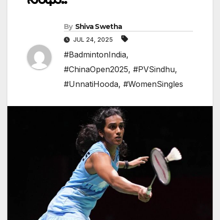
By
Shiva Swetha
JUL 24, 2025
#BadmintonIndia
,
#ChinaOpen2025
,
#PVSindhu
,
#UnnatiHooda
,
#WomenSingles