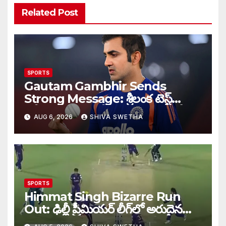
Related Post
SPORTS
Gautam Gambhir Sends
Strong Message: శ్రీలంక టెస్ట్
సిరీస్‌కు ముందు టీమిండియాకు గంభీర్
AUG 6, 2026
SHIVA SWETHA
వార్నింగ్…
SPORTS
Himmat Singh Bizarre Run
Out: ఢిల్లీ ప్రీమియర్ లీగ్‌లో అరుదైన
రనౌట్ ఘటన వైరల్.