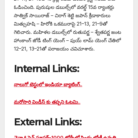
ఓడించింది. పురుషుల డబుల్స్‌లో వరల్డ్ 15వ ర్యాంకర్లు
సాత్విక్ సాయిరాజ్ – చిరాగ్ శెట్టి జపాన్ క్రీడాకారులు
మిత్సుహషి – హిరోకి ఒకమురాపై 21–13, 21–9తో
గెలిచారు. మహిళల డబుల్స్‌లో రుతుపర్ణ – శ్వేతపర్ణ జంట
హాంకాంగ్ జోడీ టింగ్ యెంగ్ – పుయ్ లామ్ యెంగ్ చేతిలో
12–21, 13–21తో పరాజయం చవిచూశారు.
Internal Links:
నాలుగో టెస్టులో ఇండియా బ్యాటింగ్..
మరోసారి విండీస్ కు తప్పని ఓటమి..
External Links:
చైనా ఓపెన్‌‌‌‌ సూపర్‌‌‌‌–1000 టోర్నీలో సింధు బోణీ ఉన్నతి,