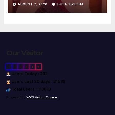
AUGUST 7, 2026
SHIVA SWETHA
Our Visitor
1
1
3
8
1
3
Users Today : 232
Users Last 30 days : 21538
Total Users : 113813
Powered By
WPS Visitor Counter