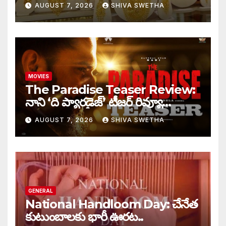
తులం గోల్డ్…
AUGUST 7, 2026
SHIVA SWETHA
MOVIES
The Paradise Teaser Review:
నాని ‘ది ప్యారడైజ్’ టీజర్ రివ్యూ…
AUGUST 7, 2026
SHIVA SWETHA
GENERAL
National Handloom Day: చేనేత
కుటుంబాలకు భారీ ఊరట..