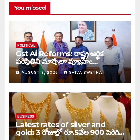
You missed
POLITICAL
Gst Ai Reforms: రాష్ట్ర ఆర్థిక
పరిస్థితిని మార్చేలా వ్యూహం…
AUGUST 8, 2026
SHIVA SWETHA
BUSINESS
Latest rates of silver and
gold: 3 రోజుల్లో రూ.5వేల 900 పెరిగిన