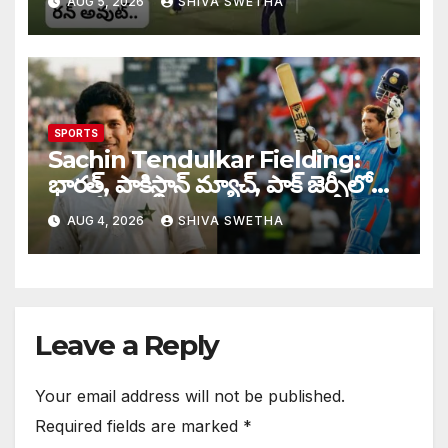
AUG 5, 2026
SHIVA SWETHA
SPORTS
Sachin Tendulkar Fielding:
భారత్, పాకిస్థాన్ మ్యాచ్, పాక్ జెర్సీలో
బరిలోకి దిగిన సచిన్…
AUG 4, 2026
SHIVA SWETHA
Leave a Reply
Your email address will not be published.
Required fields are marked
*