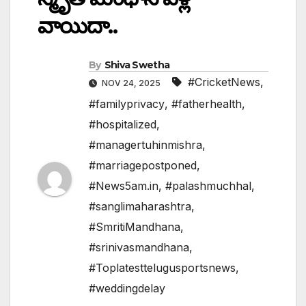
వాయిదా..
By
Shiva Swetha
#CricketNews
,
NOV 24, 2025
#familyprivacy
,
#fatherhealth
,
#hospitalized
,
#managertuhinmishra
,
#marriagepostponed
,
#News5am.in
,
#palashmuchhal
,
#sanglimaharashtra
,
#SmritiMandhana
,
#srinivasmandhana
,
#Toplatesttelugusportsnews
,
#weddingdelay