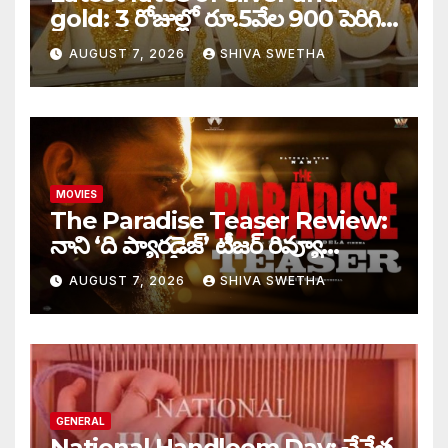
gold: 3 రోజుల్లో రూ.5వేల 900 పెరిగిన
తులం గోల్డ్…
AUGUST 7, 2026
SHIVA SWETHA
MOVIES
The Paradise Teaser Review:
నాని ‘ది ప్యారడైజ్’ టీజర్ రివ్యూ…
AUGUST 7, 2026
SHIVA SWETHA
GENERAL
National Handloom Day: చేనేత