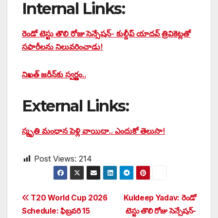
Internal Links:
రెండో టెస్టు తొలి రోజు సెన్సేషన్- కుల్దీప్ యాదవ్ త్రివికెట్లతో
సఫారీలను నిలువరించాడు!
నిఖత్ జరీన్‌కు స్వర్ణం..
External Links:
స్మృతి మంధాన పెళ్లి వాయిదా.. ఎందుకో తెలుసా!
Post Views:
214
Post
T20 World Cup 2026
Kuldeep Yadav: రెండో
Schedule: ఫిబ్రవరి 15
టెస్టు తొలి రోజు సెన్సేషన్-