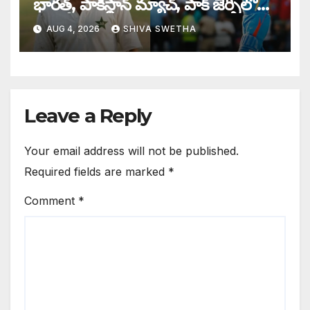
భారత్, పాకిస్థాన్ మ్యాచ్, పాక్ జెర్సీలో
బరిలోకి దిగిన సచిన్…
AUG 4, 2026
SHIVA SWETHA
Leave a Reply
Your email address will not be published.
Required fields are marked
*
Comment
*