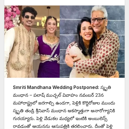
Smriti Mandhana Wedding Postponed:
స్మృతి
మంధాన – పలాష్ ముచ్చల్ వివాహం నవంబర్ 23న
మహారాష్ట్రలో జరగాల్సి ఉండగా, పెళ్లికి కొద్దిరోజుల ముందు
స్మృతి తండ్రి శ్రీనివాస్ మంధాన అకస్మాత్తుగా అనారోగ్యానికి
గురయ్యారు. పెళ్లి వేడుకల మధ్యలో ఇంటికి అంబులెన్స్
రావడంతో ఆయనను ఆసుపత్రికి తరలించారు. దీంతో పెళ్లి