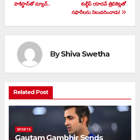
navigation
పాకిస్థాన్‌తో మ్యాచ్..
కుల్దీప్ యాదవ్ త్రివికెట్లతో
సఫారీలను నిలువరించాడు!
By
Shiva Swetha
Related Post
SPORTS
Gautam Gambhir Sends