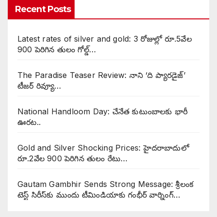
Recent Posts
Latest rates of silver and gold: 3 రోజుల్లో రూ.5వేల
900 పెరిగిన తులం గోల్డ్…
The Paradise Teaser Review: నాని ‘ది ప్యారడైజ్’
టీజర్ రివ్యూ…
National Handloom Day: చేనేత కుటుంబాలకు భారీ
ఊరట..
Gold and Silver Shocking Prices: హైదరాబాదులో
రూ.2వేల 900 పెరిగిన తులం రేటు…
Gautam Gambhir Sends Strong Message: శ్రీలంక
టెస్ట్ సిరీస్‌కు ముందు టీమిండియాకు గంభీర్ వార్నింగ్…