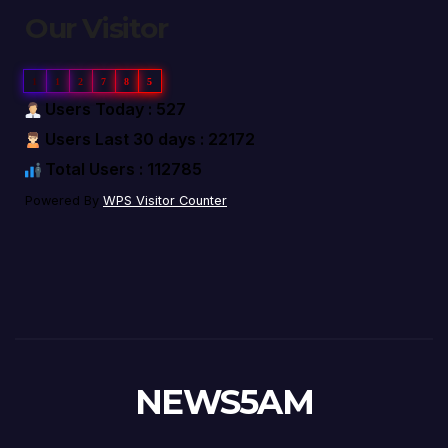
Our Visitor
1
1
2
7
8
5
Users Today : 527
Users Last 30 days : 22172
Total Users : 112785
Powered By
WPS Visitor Counter
NEWS5AM