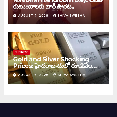
కుటుంబాలకు భారీ ఊరట..
AUGUST 7, 2026
SHIVA SWETHA
BUSINESS
Gold and Silver Shocking
Prices: హైదరాబాదులో రూ.2వేల
900 పెరిగిన తులం రేటు…
AUGUST 6, 2026
SHIVA SWETHA