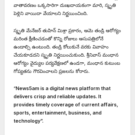
వాతావరణం ఒక్కసారిగా దుఃఖదాయకంగా మారి, స్మృతి
పెళ్లిని వాయిదా వేయాలని నిర్ణయించింది.
స్మృతి మేనేజర్ తుహిన్ మిశ్రా ప్రకారం, ఆమె తండ్రి ఆరోగ్యం
మరింత క్షీణించడంతో కొన్ని రోజులు ఆసుపత్రిలోనే
ఉండాల్సి ఉంటుంది. తండ్రి కోలుకునే వరకు వివాహం
చేయకూడదని స్మృతి నిర్ణయించుకుంది. శ్రీనివాస్ మంధాన
ఆరోగ్యం వైద్యుల పర్యవేక్షణలో ఉండగా, మంధాన కుటుంబ
గోప్యతను గౌరవించాలని ప్రజలను కోరారు.
“
News5am is a digital news platform that
delivers crisp and reliable updates. It
provides timely coverage of current affairs,
sports, entertainment, business, and
technology”.