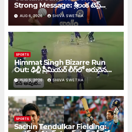
Strong Message: శ్రీలంక టెస్ట్
సిరీస్‌కు ముందు టీమిండియాకు గంభీర్
AUG 6, 2026
SHIVA SWETHA
వార్నింగ్…
SPORTS
Himmat Singh Bizarre Run
Out: ఢిల్లీ ప్రీమియర్ లీగ్‌లో అరుదైన
రనౌట్ ఘటన వైరల్.
AUG 5, 2026
SHIVA SWETHA
SPORTS
Sachin Tendulkar Fielding: