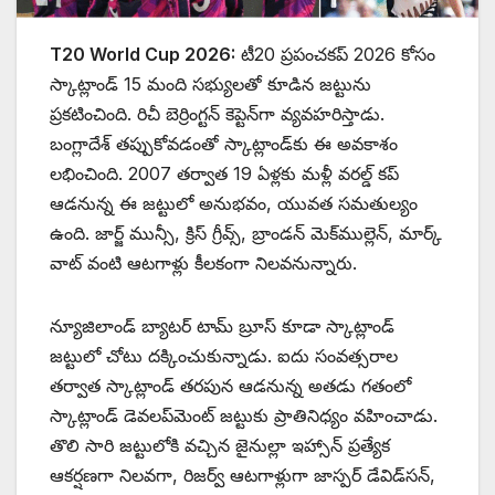
T20 World Cup 2026:
టీ20 ప్రపంచకప్ 2026 కోసం
స్కాట్లాండ్ 15 మంది సభ్యులతో కూడిన జట్టును
ప్రకటించింది. రిచీ బెర్రింగ్టన్ కెప్టెన్‌గా వ్యవహరిస్తాడు.
బంగ్లాదేశ్ తప్పుకోవడంతో స్కాట్లాండ్‌కు ఈ అవకాశం
లభించింది. 2007 తర్వాత 19 ఏళ్లకు మళ్లీ వరల్డ్ కప్
ఆడనున్న ఈ జట్టులో అనుభవం, యువత సమతుల్యం
ఉంది. జార్జ్ మున్సీ, క్రిస్ గ్రీవ్స్, బ్రాండన్ మెక్‌ముల్లెన్, మార్క్
వాట్ వంటి ఆటగాళ్లు కీలకంగా నిలవనున్నారు.
న్యూజిలాండ్ బ్యాటర్ టామ్ బ్రూస్ కూడా స్కాట్లాండ్
జట్టులో చోటు దక్కించుకున్నాడు. ఐదు సంవత్సరాల
తర్వాత స్కాట్లాండ్ తరపున ఆడనున్న అతడు గతంలో
స్కాట్లాండ్ డెవలప్‌మెంట్ జట్టుకు ప్రాతినిధ్యం వహించాడు.
తొలి సారి జట్టులోకి వచ్చిన జైనుల్లా ఇహ్సాన్ ప్రత్యేక
ఆకర్షణగా నిలవగా, రిజర్వ్ ఆటగాళ్లుగా జాస్పర్ డేవిడ్‌సన్,