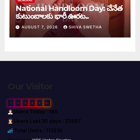
National Handloom Day: చేనేత
కుటుంబాలకు భారీ ఊరట..
AUGUST 7, 2026
SHIVA SWETHA
Our Visitor
1
1
3
2
1
0
Users Today : 186
Users Last 30 days : 22597
Total Users : 113210