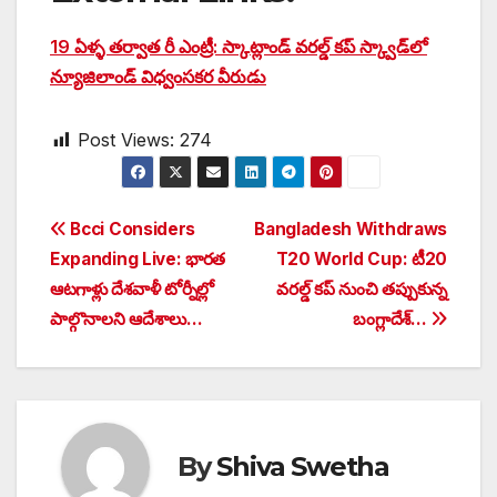
19 ఏళ్ళ తర్వాత రీ ఎంట్రీ: స్కాట్లాండ్ వరల్డ్ కప్ స్క్వాడ్‌లో
న్యూజిలాండ్ విధ్వంసకర వీరుడు
Post Views:
274
Post
Bcci Considers
Bangladesh Withdraws
Expanding Live: భారత
T20 World Cup: టీ20
navigation
ఆటగాళ్లు దేశవాళీ టోర్నీల్లో
వరల్డ్ కప్‌ నుంచి తప్పుకున్న
పాల్గొనాలని ఆదేశాలు…
బంగ్లాదేశ్…
By
Shiva Swetha