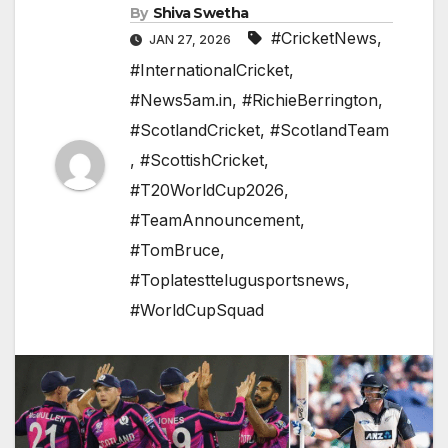
By
Shiva Swetha
#CricketNews
,
JAN 27, 2026
#InternationalCricket
,
#News5am.in
,
#RichieBerrington
,
#ScotlandCricket
,
#ScotlandTeam
,
#ScottishCricket
,
#T20WorldCup2026
,
#TeamAnnouncement
,
#TomBruce
,
#Toplatesttelugusportsnews
,
#WorldCupSquad