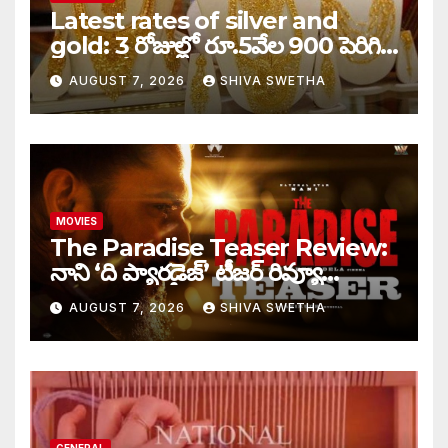
Latest rates of silver and
gold: 3 రోజుల్లో రూ.5వేల 900 పెరిగిన
తులం గోల్డ్…
AUGUST 7, 2026
SHIVA SWETHA
MOVIES
The Paradise Teaser Review:
నాని ‘ది ప్యారడైజ్’ టీజర్ రివ్యూ…
AUGUST 7, 2026
SHIVA SWETHA
GENERAL