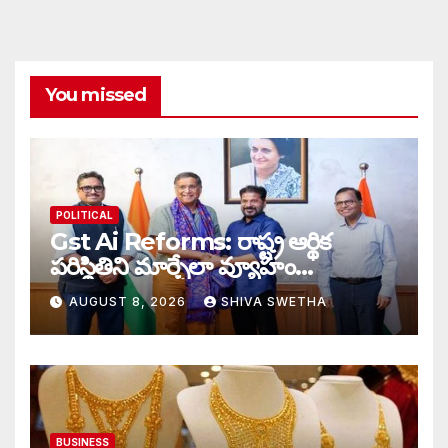
You missed
POLITICAL
Gst Ai Reforms: రాష్ట్ర ఆర్థిక
పరిస్థితిని మార్చేలా వ్యూహం…
AUGUST 8, 2026
SHIVA SWETHA
BUSINESS