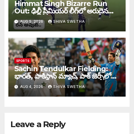
Himmat Singh Bizarre Run
Out: ఢిల్లీ ప్రీమియర్ లీగ్‌లో అరుదైన
రనౌట్ ఘటన వైరల్.
AUG 5, 2026
SHIVA SWETHA
SPORTS
Sachin Tendulkar Fielding:
భారత్, పాకిస్థాన్ మ్యాచ్, పాక్ జెర్సీలో
బరిలోకి దిగిన సచిన్…
AUG 4, 2026
SHIVA SWETHA
Leave a Reply