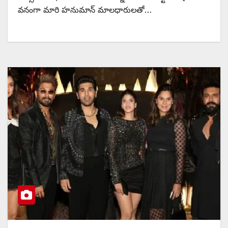
వనంగా మారి హనుమాన్ మాలధారులతో…