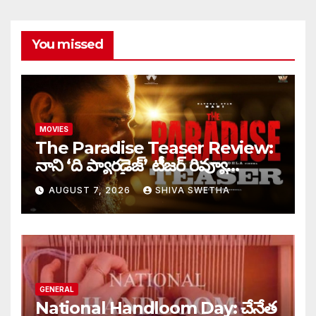
You missed
MOVIES
The Paradise Teaser Review:
నాని ‘ది ప్యారడైజ్’ టీజర్ రివ్యూ…
AUGUST 7, 2026
SHIVA SWETHA
GENERAL
National Handloom Day: చేనేత