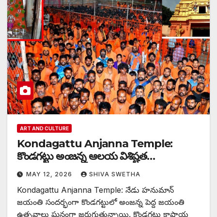
ART AND CULTURE
Kondagattu Anjanna Temple:
కొండగట్టు అంజన్న ఆలయ విశిష్టత…
MAY 12, 2026
SHIVA SWETHA
Kondagattu Anjanna Temple: నేడు హనుమాన్
జయంతి సందర్భంగా కొండగట్టులో అంజన్న పెద్ద జయంతి
ఉత్సవాలు ఘనంగా జరుగుతున్నాయి. కొండగట్టు కాషాయ