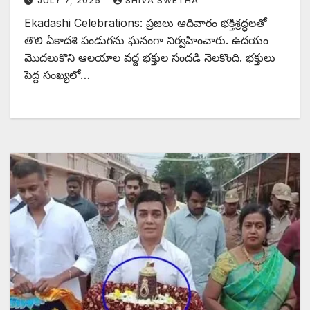
JULY 7, 2025
SHIVA SWETHA
Ekadashi Celebrations: ప్రజలు ఆదివారం భక్తిశ్రద్ధలతో
తొలి ఏకాదశి పండుగను ఘనంగా నిర్వహించారు. ఉదయం
మొదలుకొని ఆలయాల వద్ద భక్తుల సందడి నెలకొంది. భక్తులు
పెద్ద సంఖ్యలో…