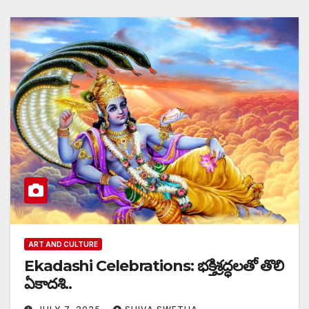
ART AND CULTURE
Ekadashi Celebrations: భక్తిశ్రద్ధలతో తొలి
ఏకాదశి..