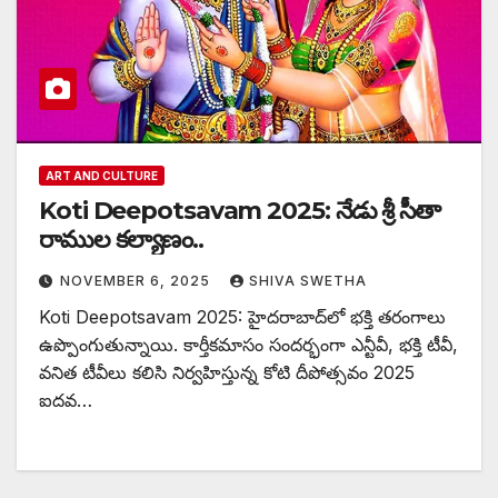
ART AND CULTURE
Koti Deepotsavam 2025: నేడు శ్రీ సీతా
రాముల కల్యాణం..
NOVEMBER 6, 2025
SHIVA SWETHA
Koti Deepotsavam 2025: హైదరాబాద్‌లో భక్తి తరంగాలు
ఉప్పొంగుతున్నాయి. కార్తీకమాసం సందర్భంగా ఎన్టీవీ, భక్తి టీవీ,
వనిత టీవీలు కలిసి నిర్వహిస్తున్న కోటి దీపోత్సవం 2025
ఐదవ…