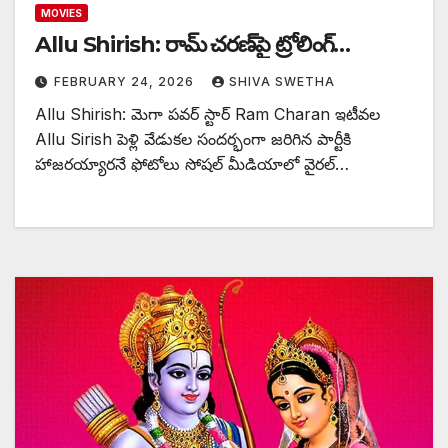
MOVIES
Allu Shirish: రామ్ చరణ్‌పై ట్రోలింగ్…
FEBRUARY 24, 2026
SHIVA SWETHA
Allu Shirish: మెగా పవర్ స్టార్ Ram Charan ఇటీవల
Allu Sirish పెళ్లి వేడుకల సందర్భంగా జరిగిన పార్టీకి
హాజరయ్యారనే ఫోటోలు సోషల్ మీడియాలో వైరల్…