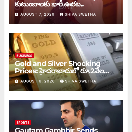
కుటుంబాలకు భారీ ఊరట..
AUGUST 7, 2026
SHIVA SWETHA
BUSINESS
Gold and Silver Shocking
Prices: హైదరాబాదులో రూ.2వేల
900 పెరిగిన తులం రేటు…
AUGUST 6, 2026
SHIVA SWETHA
SPORTS
Gautam Gambhir Sends