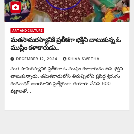
ART AND CULTURE
మతసామరస్యానికి ప్రతీకగా భక్తిని చాటుకున్న ఓ
ముస్లిం కళాకారుడు..
DECEMBER 12, 2024
SHIVA SWETHA
మత సామరస్యానికి ప్రతీకగా ఓ ముస్లిం కళాకారుడు తన భక్తిని
చాటుకున్నాడు. తమిళనాడులోని తిరుచ్చిలోని ప్రసిద్ధ శ్రీరంగం
రంగనాథర్ ఆలయానికి ప్రత్యేకంగా తయారు చేసిన 600
వజ్రాలతో…