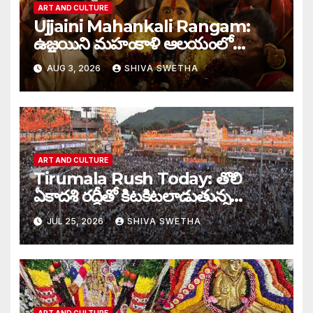
ART AND CULTURE
Ujjaini Mahankali Rangam:
ఉజ్జయిని మహంకాళి ఆలయంలో
సంప్రదాయ రంగం కార్యక్రమం
AUG 3, 2026
SHIVA SWETHA
ART AND CULTURE
Tirumala Rush Today: తొలి
ఏకాదశి రద్దీతో కిటకిటలాడుతున్న
తిరుమల…
JUL 25, 2026
SHIVA SWETHA
ART AND CULTURE