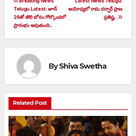
Post
Breaking News
Latest News Telugu:
Telugu Latest: జూన్
అయోధ్యలో రామ దర్బార్​ ప్రాణ
navigation
26తో తొలి బోనం గోల్కొండలో
ప్రతిష్ట..
ప్రారంభం అవుతుంది..
By
Shiva Swetha
Related Post