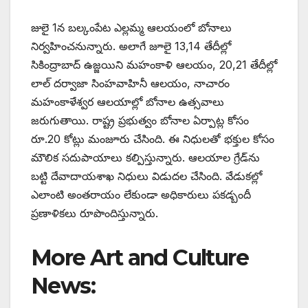
జులై 1న బల్కంపేట ఎల్లమ్మ ఆలయంలో బోనాలు
నిర్వహించనున్నారు. అలాగే జూలై 13,14 తేదీల్లో
సికింద్రాబాద్ ఉజ్జయిని మహంకాళి ఆలయం, 20,21 తేదీల్లో
లాల్ దర్వాజా సింహవాహినీ ఆలయం, నాచారం
మహంకాళేశ్వర ఆలయాల్లో బోనాల ఉత్సవాలు
జరుగుతాయి. రాష్ట్ర ప్రభుత్వం బోనాల ఏర్పాట్ల కోసం
రూ.20 కోట్లు మంజూరు చేసింది. ఈ నిధులతో భక్తుల కోసం
మౌలిక సదుపాయాలు కల్పిస్తున్నారు. ఆలయాల గ్రేడ్‌ను
బట్టి దేవాదాయశాఖ నిధులు విడుదల చేసింది. వేడుకల్లో
ఎలాంటి అంతరాయం లేకుండా అధికారులు పకడ్బందీ
ప్రణాళికలు రూపొందిస్తున్నారు.
More Art and Culture
News: