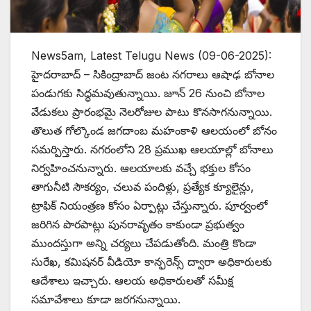
News5am, Latest Telugu News (09-06-2025):
హైదరాబాద్ – సికింద్రాబాద్ జంట నగరాలు ఆషాఢ బోనాల
పండుగకు సిద్ధమవుతున్నాయి. జూన్ 26 నుంచి బోనాల
వేడుకలు ప్రారంభమై నెలరోజుల పాటు కొనసాగనున్నాయి.
తొలుత గోల్కొండ జగదాంబ మహంకాళి ఆలయంలో బోనం
సమర్పిస్తారు. నగరంలోని 28 ప్రముఖ ఆలయాల్లో బోనాలు
నిర్వహించనున్నారు. ఆలయాలకు వచ్చే భక్తుల కోసం
తాగునీటి సౌకర్యం, చలువ పందిళ్లు, ప్రత్యేక క్యూలైన్లు,
ట్రాఫిక్ నియంత్రణ కోసం ఏర్పాట్లు చేస్తున్నారు. పూర్వంలో
జరిగిన పొరపాట్లు పునరావృతం కాకుండా ప్రభుత్వం
ముందస్తుగా అన్ని చర్యలు చేపడుతోంది. మంత్రి కొండా
సురేఖ, కమిషనర్ వీడియో కాన్ఫరెన్స్ ద్వారా అధికారులకు
ఆదేశాలు ఇచ్చారు. ఆలయ అధికారులతో సమీక్ష
సమావేశాలు కూడా జరగనున్నాయి.