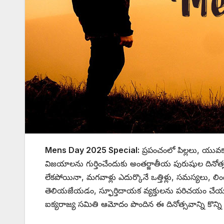
Mens Day 2025 Special:
ప్రపంచంలో పిల్లలు, యు
విజయాలను గుర్తించేందుకు అంతర్జాతీయ పురుషుల దినోత్సవం
లేకపోయినా, మగవాళ్లు ఎదుర్కొనే ఒత్తిళ్లు, సమస్యలు,
తెలియజేయడం, స్ఫూర్తిదాయక వ్యక్తులను పరిచయం చేయడం, 
ఐక్యరాజ్య సమితి ఆమోదం పొందిన ఈ దినోత్సవాన్ని కొన్ని దేశా