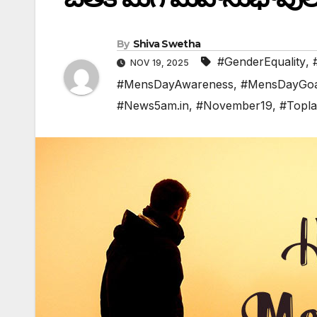
By
Shiva Swetha
#GenderEquality
,
NOV 19, 2025
#MensDayAwareness
,
#MensDayGoa
#News5am.in
,
#November19
,
#Topla