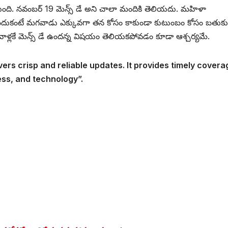
ిస్తుంది. నవంబర్ 19 మెన్స్ డే అని చాలా మందికి తెలియదు. మహిళా
ఎందుకంటే మగవాడు ఎక్కువగా తన కోసం కాకుండా కుటుంబం కోసం బతుక
 మగవాళ్లకే మెన్స్ డే ఉందన్న విషయం తెలియకపోవడం కూడా ఆశ్చర్యమే.
vers crisp and reliable updates. It provides timely covera
ess, and technology”.