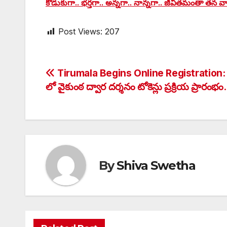
కొడుకుగా.. భర్తగా.. అన్నగా.. నాన్నగా.. జీవితమంతా తన 
Post Views:
207
Post
Tirumala Begins Online Registration: ఆ
లో వైకుంఠ ద్వార దర్శనం టోకెన్లు ప్రక్రియ ప్రారంభం.
navigation
By
Shiva Swetha