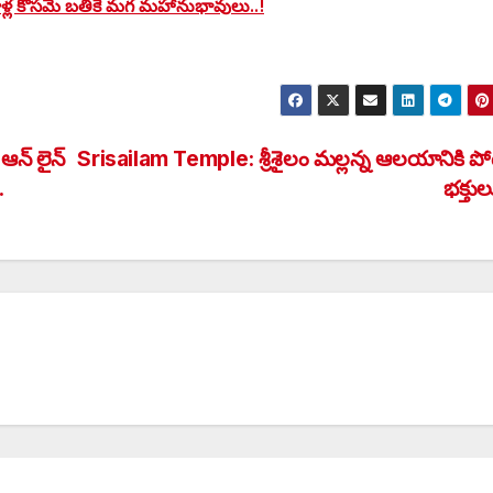
వాళ్ల కోసమే బతికే మగ మహానుభావులు..!
న్ లైన్
Srisailam Temple: శ్రీశైలం మల్లన్న ఆలయానికి పోట
.
భక్తుల