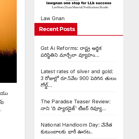
Law Gnan
Recent Posts
Gst Ai Reforms: రాష్ట్ర ఆర్థిక
పరిస్థితిని మార్చేలా వ్యూహం…
Latest rates of silver and gold:
3 రోజుల్లో రూ.5వేల 900 పెరిగిన తులం
గోల్డ్…
రియు
The Paradise Teaser Review:
వు
నాని ‘ది ప్యారడైజ్’ టీజర్ రివ్యూ…
ు
.
National Handloom Day: చేనేత
కుటుంబాలకు భారీ ఊరట..