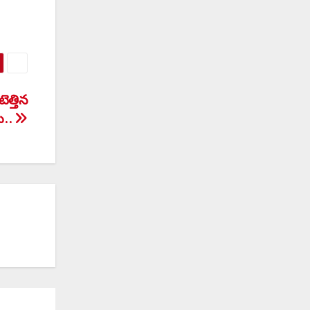
ెత్తిన
ు..