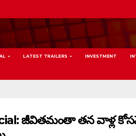
NAL
LATEST TRAILERS
INVESTMENT
I
l: జీవితమంతా తన వాళ్ల కోస
..