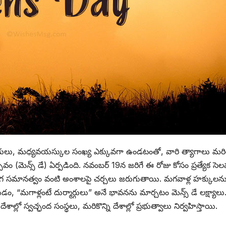
వకులు, మధ్యవయస్కుల సంఖ్య ఎక్కువగా ఉండటంతో, వారి త్యాగాలు మ
 (మెన్స్ డే) ఏర్పడింది. నవంబర్ 19న జరిగే ఈ రోజు కోసం ప్రత్యేక సెల
 లింగ సమానత్వం వంటి అంశాలపై చర్చలు జరుగుతాయి. మగవాళ్ల హక్కులన
“మగాళ్లంటే దుర్మార్గులు” అనే భావనను మార్చటం మెన్స్ డే లక్ష్యాలు
ల్లో స్వచ్ఛంద సంస్థలు, మరికొన్ని దేశాల్లో ప్రభుత్వాలు నిర్వహిస్తాయి.