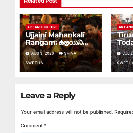
Related Post
ART AND CULTURE
ART AND
Ujjaini Mahankali
Tiru
Rangam: ఉజ్జయిని
Today
మహంకాళి ఆలయంలో
రద్దీ
AUG 3, 2026
SHIVA
JUL 2
సంప్రదాయ రంగం
తిర
కార్యక్రమం
SWETHA
SWETH
Leave a Reply
Your email address will not be published.
Require
Comment
*