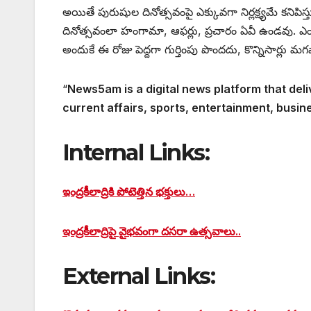
అయితే పురుషుల దినోత్సవంపై ఎక్కువగా నిర్లక్ష్యమే కనిప
దినోత్సవంలా హంగామా, ఆఫర్లు, ప్రచారం ఏవీ ఉండవు. 
అందుకే ఈ రోజు పెద్దగా గుర్తింపు పొందదు, కొన్నిసార్లు
“
News5am is a digital news platform that deli
current affairs, sports, entertainment, busin
Internal Links:
ఇంద్రకీలాద్రికి పోటెత్తిన భక్తులు…
ఇంద్రకీలాద్రిపై వైభవంగా దసరా ఉత్సవాలు..
External Links: