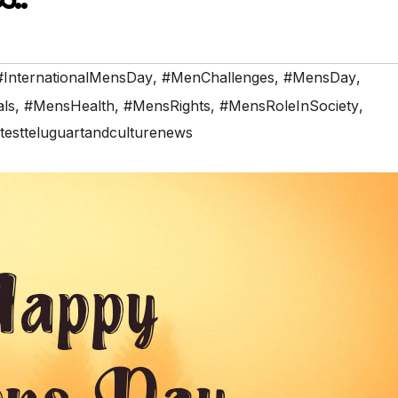
#InternationalMensDay
,
#MenChallenges
,
#MensDay
,
ls
,
#MensHealth
,
#MensRights
,
#MensRoleInSociety
,
testteluguartandculturenews