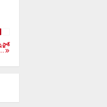
్టాక్
ట్…