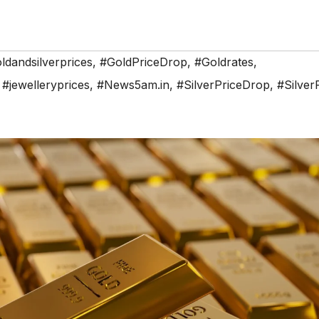
ldandsilverprices
,
#GoldPriceDrop
,
#Goldrates
,
,
#jewelleryprices
,
#News5am.in
,
#SilverPriceDrop
,
#Silver