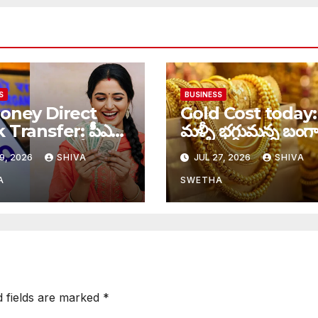
S
BUSINESS
oney Direct
Gold Cost today:
 Transfer: పీఎఫ్
మళ్ళీ భగ్గుమన్న బంగ
దారులకు భారీ
ధరలు…
9, 2026
SHIVA
JUL 27, 2026
SHIVA
ట…
A
SWETHA
d fields are marked
*