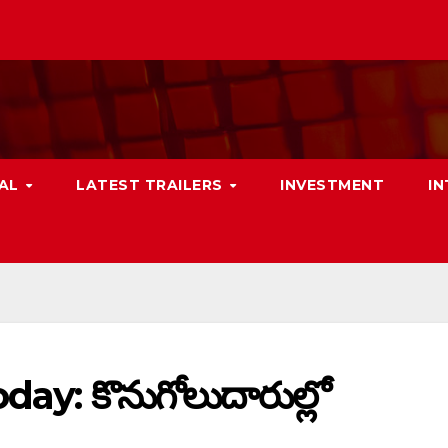
NAL
LATEST TRAILERS
INVESTMENT
I
day: కొనుగోలుదారుల్లో