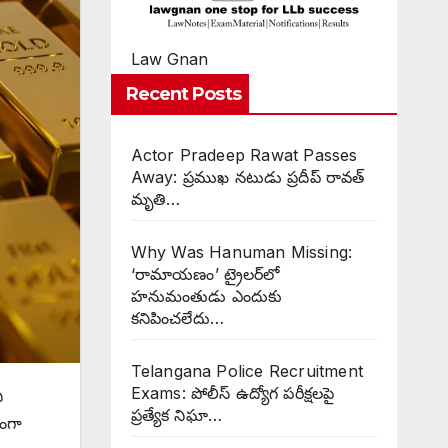
Law Gnan
Recent Posts
Actor Pradeep Rawat Passes
Away: ప్రముఖ నటుడు ప్రదీప్ రావత్
మృతి…
Why Was Hanuman Missing:
‘రామాయణం’ ట్రైలర్‌లో
హనుమంతుడు ఎందుకు
కనిపించలేదు…
Telangana Police Recruitment
Exams: పోలీస్ ఉద్యోగ పరీక్షలపై
ీ
ప్రత్యేక నిఘా…
కంగా