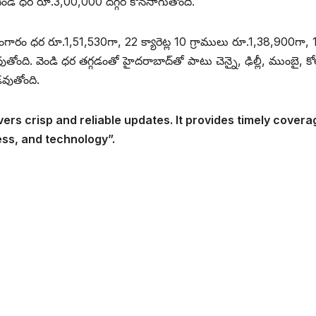
 వెండి ధర రూ.3,00,000 దగ్గర కొనసాగుతోంది.
ంగారం ధర రూ.1,51,530గా, 22 క్యారెట్ల 10 గ్రాములు రూ.1,38,900గా, 
తోంది. వెండి ధర తగ్గడంతో హైదరాబాద్‌తో పాటు చెన్నై, ఢిల్లీ, ముంబై, కో
డవుతోంది.
vers crisp and reliable updates. It provides timely covera
ess, and technology”.