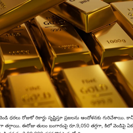
డి ధరలు రోజుకో రికార్డు సృష్టిస్తూ ప్రజలను ఆందోళనకు గురిచేశాయి. కాన
గా తగ్గాయి. ఈరోజు తులం బంగారంపై రూ.9,050 తగ్గగా, కిలో వెండిపై ఏ