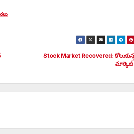
ధరలు
్
Stock Market Recovered: కోలుకున్న స
మార్కె