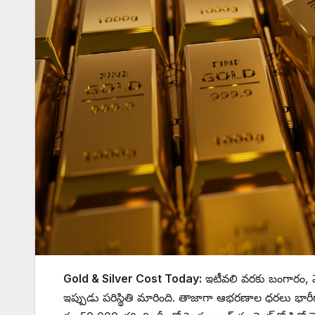
Gold & Silver Cost Today:
ఇటీవలి వరకు బంగారం, వెం
ఇప్పుడు పరిస్థితి మారింది. తాజాగా ఆభరణాల ధరలు భారీ