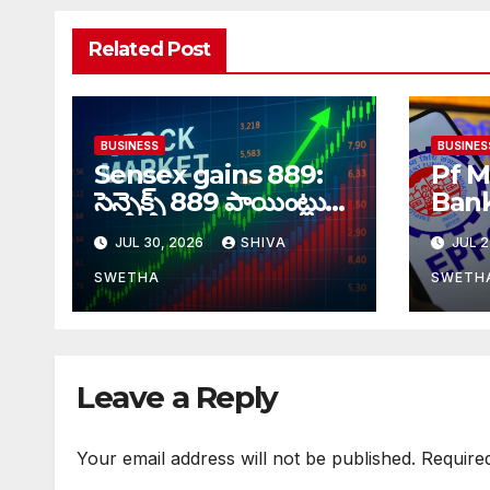
Related Post
BUSINESS
BUSINES
Sensex gains 889:
Pf M
సెన్సెక్స్ 889 పాయింట్లు
Bank
జూమ్‌‌…
చందా
JUL 30, 2026
SHIVA
JUL 2
ఊర
SWETHA
SWETH
Leave a Reply
Your email address will not be published.
Require