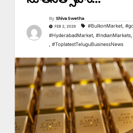
By
Shiva Swetha
#BullionMarket
,
#go
FEB 2, 2026
#HyderabadMarket
,
#IndianMarkets
,
#ToplatestTeluguBusinessNews