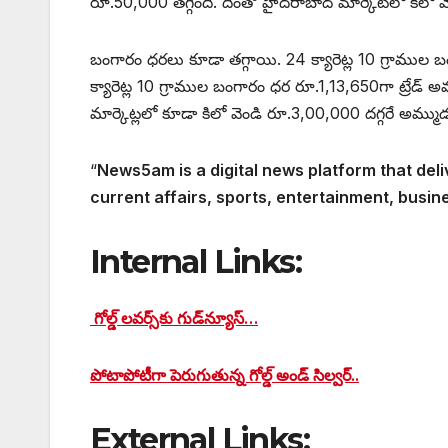
రూ.50,000 తగ్గింది. దీంతో హైదరాబాద్ మార్కెట్‌లో కిలో
బంగారం ధరలు కూడా తగ్గాయి. 24 క్యారెట్ల 10 గ్రాముల బ
క్యారెట్ల 10 గ్రాముల బంగారం ధర రూ.1,13,650గా ట్రేడ్ అవు
మార్కెట్లలో కూడా కిలో వెండి రూ.3,00,000 దగ్గరే అమ్ము
“
News5am is a digital news platform that deli
current affairs, sports, entertainment, busin
Internal Links:
గోల్డ్ లవర్స్‌కు గుడ్‌న్యూస్…
పోటాపోటీగా పెరుగుతున్న గోల్డ్ అండ్ సిల్వర్..
External Links: