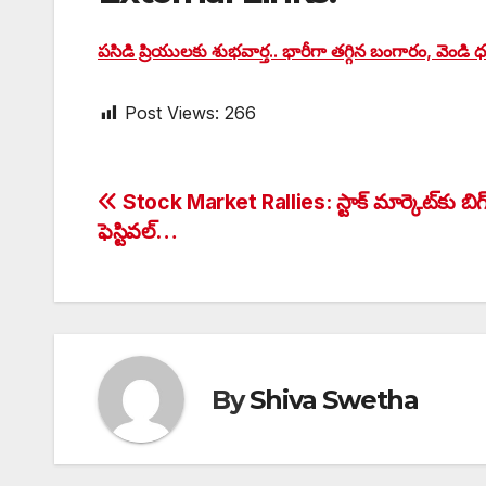
పసిడి ప్రియులకు శుభవార్త.. భారీగా తగ్గిన బంగారం, వెండి 
Post Views:
266
Post
Stock Market Rallies: స్టాక్ మార్కెట్‌కు బిగ
ఫెస్టివల్…
navigation
By
Shiva Swetha