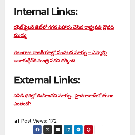
Internal Links:
రఫేల్‌ ఫైటర్‌ జెట్‌లో గగన విహారం చేసిన రాష్ట్రపతి ద్రౌపది
ముర్ము
తెలంగాణ రాజకీయాల్లో సంచలన మార్పు – ఎమ్మెల్సీ
అజారుద్దీన్‌కి మంత్రి పదవి దక్కింది
External Links:
పసిడి ధరల్లో ఊహించని మార్పు.. హైదరాబాద్‌లో తులం
ఎంతంటే?
Post Views:
172