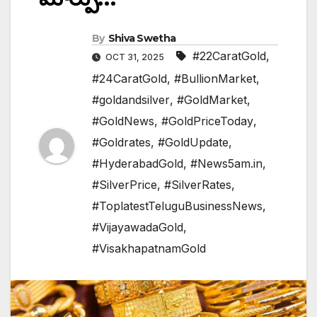
By
Shiva Swetha
#22CaratGold
,
OCT 31, 2025
#24CaratGold
,
#BullionMarket
,
#goldandsilver
,
#GoldMarket
,
#GoldNews
,
#GoldPriceToday
,
#Goldrates
,
#GoldUpdate
,
#HyderabadGold
,
#News5am.in
,
#SilverPrice
,
#SilverRates
,
#ToplatestTeluguBusinessNews
,
#VijayawadaGold
,
#VisakhapatnamGold