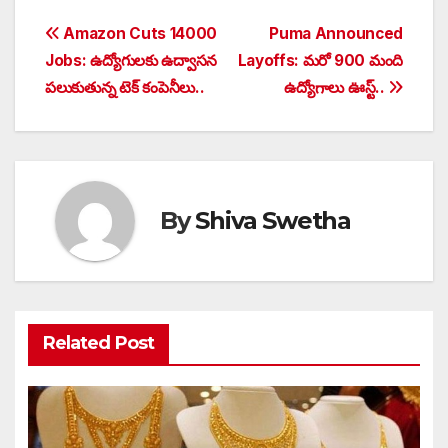
Post
Amazon Cuts 14000
Puma Announced
Jobs: ఉద్యోగులకు ఉద్వాసన
Layoffs: మరో 900 మంది
navigation
పలుకుతున్న టెక్ కంపెనీలు..
ఉద్యోగాలు ఊస్ట్‌..
By
Shiva Swetha
Related Post