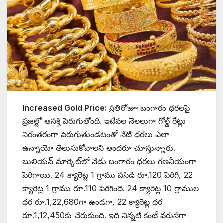
Increased Gold Price:
ప్రతిరోజూ బంగారం ధరలపై
ప్రజల్లో ఆసక్తి పెరుగుతోంది. ఇటీవల నెలలుగా గోల్డ్ రేట్లు
నిరంతరంగా పెరుగుతుండటంతో నేటి ధరలు ఎలా
ఉన్నాయో తెలుసుకోవాలని అందరూ చూస్తున్నారు.
బులియన్ మార్కెట్‌లో నేడు బంగారం ధరలు గణనీయంగా
పెరిగాయి. 24 క్యారెట్ల 1 గ్రాము పసిడి రూ.120 పెరిగి, 22
క్యారెట్ల 1 గ్రాము రూ.110 పెరిగింది. 24 క్యారెట్ల 10 గ్రాముల
ధర రూ.1,22,680గా ఉండగా, 22 క్యారెట్ల ధర
రూ.1,12,450కు చేరుకుంది. ఇది నిన్నటి కంటే వరుసగా