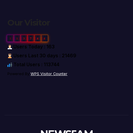
Our Visitor
1
1
3
7
4
4
Users Today : 163
Users Last 30 days : 21469
Total Users : 113744
Powered By
WPS Visitor Counter