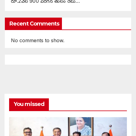
రూ.2వేల 900 పెరిగిన తులం రేటు…
Recent Comments
No comments to show.
You missed