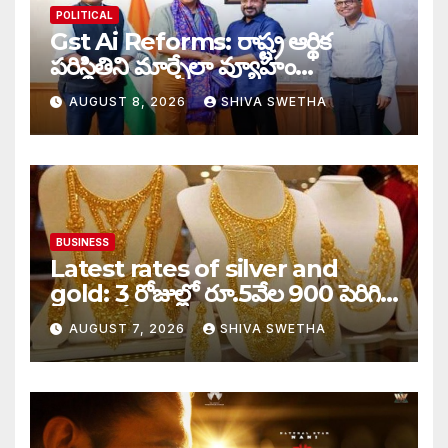
POLITICAL
Gst Ai Reforms: రాష్ట్ర ఆర్థిక
పరిస్థితిని మార్చేలా వ్యూహం…
AUGUST 8, 2026
SHIVA SWETHA
BUSINESS
Latest rates of silver and
gold: 3 రోజుల్లో రూ.5వేల 900 పెరిగిన
తులం గోల్డ్…
AUGUST 7, 2026
SHIVA SWETHA