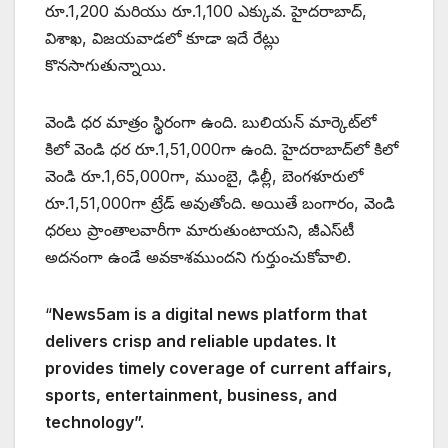
రూ.1,200 మరియు రూ.1,100 ఎక్కువ. హైదరాబాద్‌,
విశాఖ, విజయవాడలో కూడా ఇదే రేట్లు
కొనసాగుతున్నాయి.
వెండి ధర మాత్రం స్థిరంగా ఉంది. బులియన్ మార్కెట్‌లో
కిలో వెండి ధర రూ.1,51,000గా ఉంది. హైదరాబాద్‌లో కిలో
వెండి రూ.1,65,000గా, ముంబై, ఢిల్లీ, బెంగళూరులో
రూ.1,51,000గా ట్రేడ్ అవుతోంది. అయితే బంగారం, వెండి
ధరలు ప్రాంతాలవారీగా మారుతుంటాయని, జీఎస్‌టీ
అదనంగా ఉండే అవకాశముందని గుర్తుంచుకోవాలి.
“
News5am is a digital news platform that
delivers crisp and reliable updates. It
provides timely coverage of current affairs,
sports, entertainment, business, and
technology”.