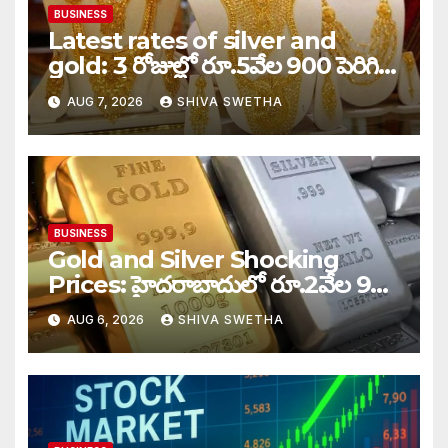
BUSINESS
Latest rates of silver and
gold: 3 రోజుల్లో రూ.5వేల 900 పెరిగిన
తులం గోల్డ్…
AUG 7, 2026
SHIVA SWETHA
BUSINESS
Gold and Silver Shocking
Prices: హైదరాబాదులో రూ.2వేల 900
పెరిగిన తులం రేటు…
AUG 6, 2026
SHIVA SWETHA