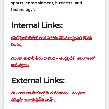
sports, entertainment, business, and
technology”.
Internal Links:
రఫేల్‌ ఫైటర్‌ జెట్‌లో గగన విహారం చేసిన రాష్ట్రపతి ద్రౌపది
ముర్ము
మొంథా తుఫాన్ తీరం దాటింది – ఆంధ్రప్రదేశ్, తెలంగాణలో
భారీ వర్షాలు
External Links:
తెలంగాణ రాజకీయాల్లో కీలక పరిణామం.. మంత్రిగా
ఎమ్మెల్సీ అజారుద్దీన్‌‌కు చాన్స్..!