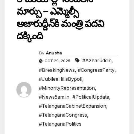
మార్పు – ఎమ్మెల్సీ
అజారుద్దీన్‌కి మంత్రి పదవి
దక్కింది
By
Anusha
#Azharuddin
,
OCT 29, 2025
#BreakingNews
,
#CongressParty
,
#JubileeHillsBypoll
,
#MinorityRepresentation
,
#News5am.in
,
#PoliticalUpdate
,
#TelanganaCabinetExpansion
,
#TelanganaCongress
,
#TelanganaPolitics