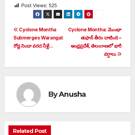
Post Views:
525
Post
Cyclone Montha
Cyclone Montha: మొంథా
Submerges Warangal:
తుఫాన్ తీరం దాటింది –
navigation
రోడ్ల నిండా వరద నీళ్లే…
ఆంధ్రప్రదేశ్, తెలంగాణలో భారీ
వర్షాలు
By
Anusha
Related Post