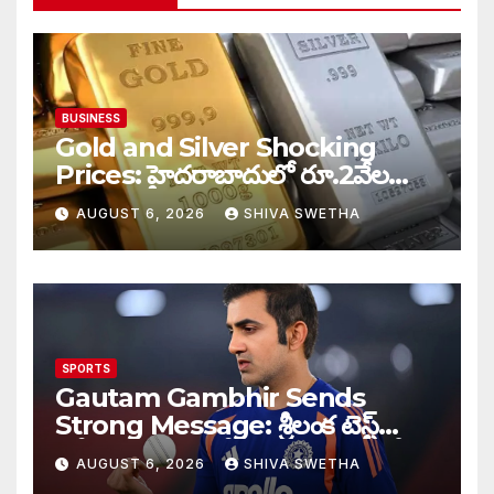
BUSINESS
Gold and Silver Shocking
Prices: హైదరాబాదులో రూ.2వేల
900 పెరిగిన తులం రేటు…
AUGUST 6, 2026
SHIVA SWETHA
SPORTS
Gautam Gambhir Sends
Strong Message: శ్రీలంక టెస్ట్
సిరీస్‌కు ముందు టీమిండియాకు గంభీర్
AUGUST 6, 2026
SHIVA SWETHA
వార్నింగ్…