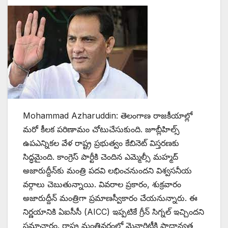
Mohammad Azharuddin: తెలంగాణ రాజకీయాల్లో
మరో కీలక పరిణామం చోటుచేసుకుంది. జూబ్లీహిల్స్
ఉపఎన్నికల వేళ రాష్ట్ర ప్రభుత్వం కేబినెట్ విస్తరణకు
సిద్ధమైంది. కాంగ్రెస్ పార్టీకి చెందిన ఎమ్మెల్సీ మహ్మద్
అజారుద్దీన్‌కు మంత్రి పదవి లభించనుందని విశ్వసనీయ
వర్గాలు చెబుతున్నాయి. వివరాల ప్రకారం, శుక్రవారం
అజారుద్దీన్ మంత్రిగా ప్రమాణస్వీకారం చేయనున్నారు. ఈ
నిర్ణయానికి ఏఐసీసీ (AICC) ఇప్పటికే గ్రీన్ సిగ్నల్ ఇచ్చిందని
సమాచారం. రాష్ట్ర మంత్రివర్గంలో మైనారిటీకి ప్రాధాన్యత