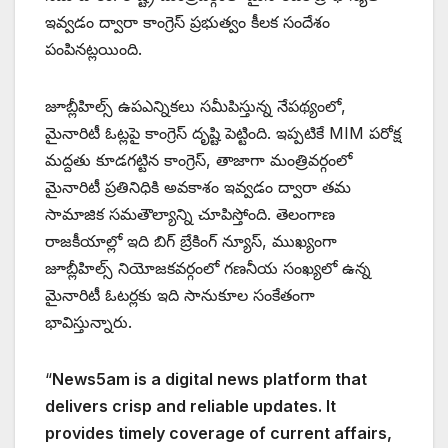
ఇవ్వడం ద్వారా కాంగ్రెస్ ప్రభుత్వం కీలక సందేశం
పంపినట్లయింది.
జూబ్లీహిల్స్ ఉపఎన్నికలు సమీపిస్తున్న నేపథ్యంలో,
మైనారిటీ ఓట్లపై కాంగ్రెస్ దృష్టి పెట్టింది. ఇప్పటికే MIM పరోక్ష
మద్దతు కూడగట్టిన కాంగ్రెస్, తాజాగా మంత్రివర్గంలో
మైనారిటీ ప్రతినిధికి అవకాశం ఇవ్వడం ద్వారా తమ
సామాజిక సమతౌల్యాన్ని చూపిస్తోంది. తెలంగాణ
రాజకీయాల్లో ఇది బిగ్ బ్రేకింగ్ న్యూస్, ముఖ్యంగా
జూబ్లీహిల్స్ నియోజకవర్గంలో గణనీయ సంఖ్యలో ఉన్న
మైనారిటీ ఓటర్లకు ఇది సానుకూల సంకేతంగా
భావిస్తున్నారు.
“
News5am is a digital news platform that
delivers crisp and reliable updates. It
provides timely coverage of current affairs,