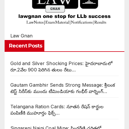
Law Gnan
Recent Posts
Gold and Silver Shocking Prices: హైదరాబాదులో
రూ.2వేల 900 పెరిగిన తులం రేటు…
Gautam Gambhir Sends Strong Message: శ్రీలంక
టెస్ట్ సిరీస్‌కు ముందు టీమిండియాకు గంభీర్ వార్నింగ్…
Telangana Ration Cards: నూతన రేషన్ కార్డుల
పంపిణీకి ముహూర్తం ఫిక్స్‌…
Singareni Naini Coal Mine: సింగరేణి చరిత్రలో