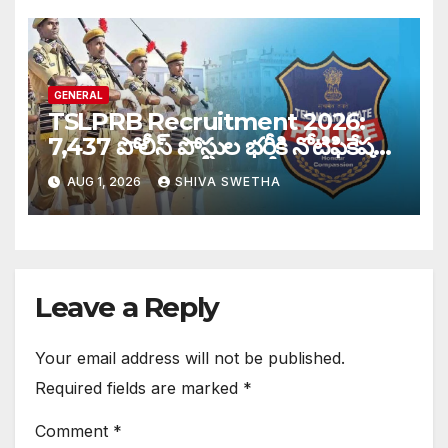
GENERAL
TSLPRB Recruitment 2026:
7,437 పోలీస్ పోస్టుల భర్తీకి నోటిఫికేషన్
విడుదల…
AUG 1, 2026
SHIVA SWETHA
Leave a Reply
Your email address will not be published.
Required fields are marked
*
Comment
*