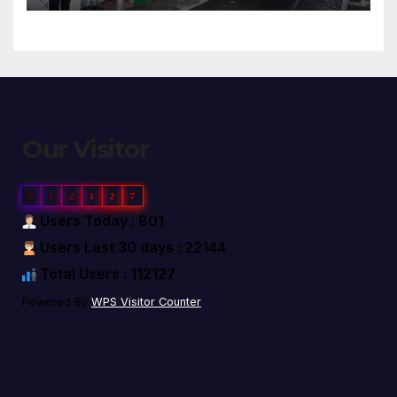
Our Visitor
1
1
2
1
2
7
Users Today : 801
Users Last 30 days : 22144
Total Users : 112127
Powered By
WPS Visitor Counter