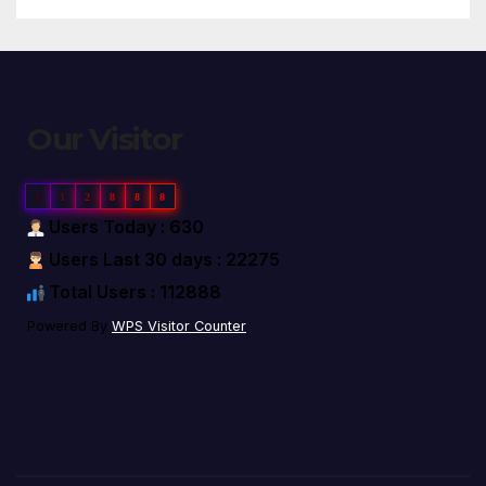
Our Visitor
1
1
2
8
8
8
Users Today : 630
Users Last 30 days : 22275
Total Users : 112888
Powered By
WPS Visitor Counter