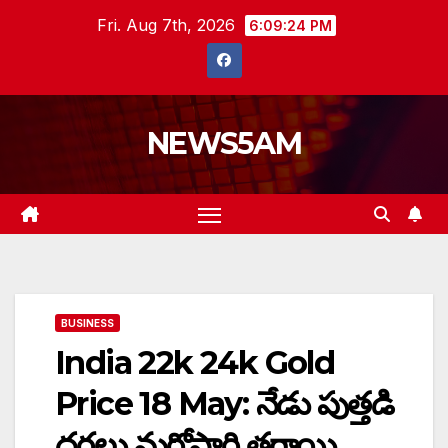
Skip
Fri. Aug 7th, 2026
6:09:25 PM
to
content
NEWS5AM
BUSINESS
India 22k 24k Gold
Price 18 May: నేడు పుత్తడి
ధరలు మరోసారి తగ్గాయి…