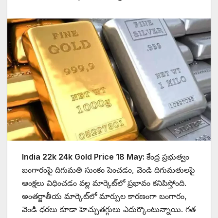
India 22k 24k Gold Price 18 May:
కేంద్ర ప్రభుత్వం
బంగారంపై దిగుమతి సుంకం పెంచడం, వెండి దిగుమతులపై
ఆంక్షలు విధించడం వల్ల మార్కెట్‌లో ప్రభావం కనిపిస్తోంది.
అంతర్జాతీయ మార్కెట్‌లో మార్పుల కారణంగా బంగారం,
వెండి ధరలు కూడా హెచ్చుతగ్గులు ఎదుర్కొంటున్నాయి. గత