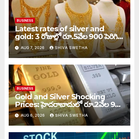
BUSINESS
Latest rates of silver and
gold: 3 రోజుల్లో రూ.5వేల 900 పెరిగిన
తులం గోల్డ్…
AUG 7, 2026
SHIVA SWETHA
BUSINESS
Gold and Silver Shocking
Prices: హైదరాబాదులో రూ.2వేల 900
పెరిగిన తులం రేటు…
AUG 6, 2026
SHIVA SWETHA