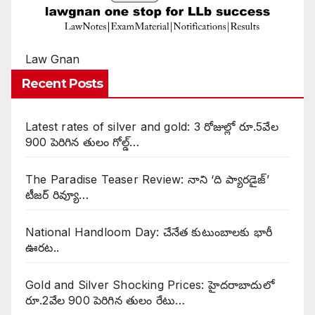
Law Gnan
Recent Posts
Latest rates of silver and gold: 3 రోజుల్లో రూ.5వేల
900 పెరిగిన తులం గోల్డ్…
The Paradise Teaser Review: నాని ‘ది ప్యారడైజ్’
టీజర్ రివ్యూ…
National Handloom Day: చేనేత కుటుంబాలకు భారీ
ఊరట..
Gold and Silver Shocking Prices: హైదరాబాదులో
రూ.2వేల 900 పెరిగిన తులం రేటు…