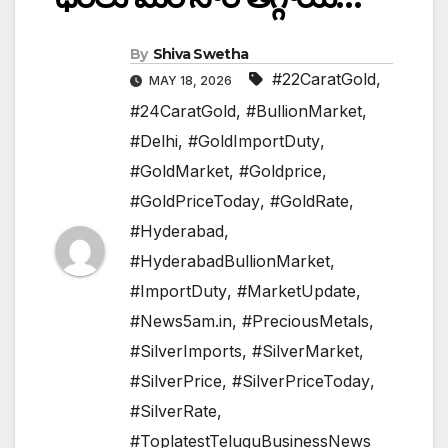
By
Shiva Swetha
#22CaratGold
,
MAY 18, 2026
#24CaratGold
,
#BullionMarket
,
#Delhi
,
#GoldImportDuty
,
#GoldMarket
,
#Goldprice
,
#GoldPriceToday
,
#GoldRate
,
#Hyderabad
,
#HyderabadBullionMarket
,
#ImportDuty
,
#MarketUpdate
,
#News5am.in
,
#PreciousMetals
,
#SilverImports
,
#SilverMarket
,
#SilverPrice
,
#SilverPriceToday
,
#SilverRate
,
#ToplatestTeluguBusinessNews