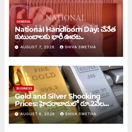
GENERAL
National Handloom Day: చేనేత
కుటుంబాలకు భారీ ఊరట..
AUGUST 7, 2026
SHIVA SWETHA
BUSINESS
Gold and Silver Shocking
Prices: హైదరాబాదులో రూ.2వేల
900 పెరిగిన తులం రేటు…
AUGUST 6, 2026
SHIVA SWETHA