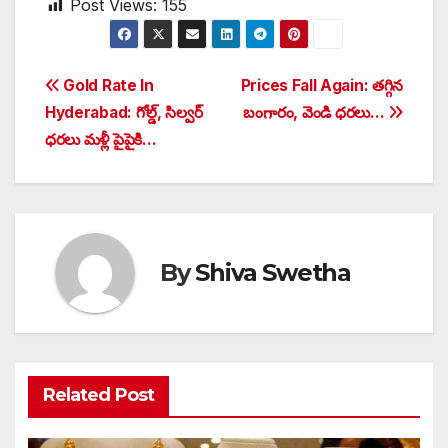
Post Views:
155
Post
Gold Rate In
Prices Fall Again: తగ్గిన
Hyderabad: గోల్డ్, సిల్వర్
బంగారం, వెండి ధరలు…
navigation
ధరలు మళ్లీ పైపైకి…
By
Shiva Swetha
Related Post