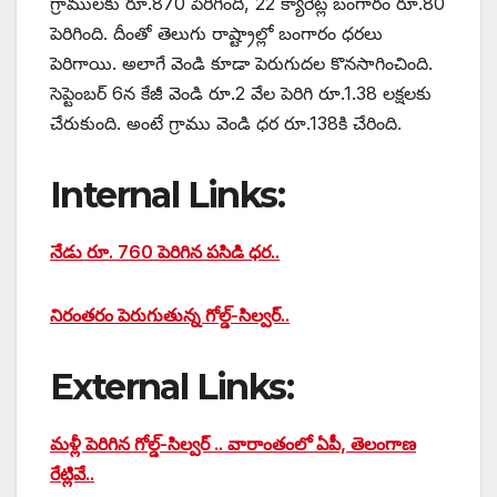
గ్రాములకు రూ.870 పెరిగింది, 22 క్యారెట్ల బంగారం రూ.80
పెరిగింది. దీంతో తెలుగు రాష్ట్రాల్లో బంగారం ధరలు
పెరిగాయి. అలాగే వెండి కూడా పెరుగుదల కొనసాగించింది.
సెప్టెంబర్ 6న కేజీ వెండి రూ.2 వేల పెరిగి రూ.1.38 లక్షలకు
చేరుకుంది. అంటే గ్రాము వెండి ధర రూ.138కి చేరింది.
Internal Links:
నేడు రూ. 760 పెరిగిన పసిడి ధర..
నిరంతరం పెరుగుతున్న గోల్డ్-సిల్వర్..
External Links:
మళ్లీ పెరిగిన గోల్డ్-సిల్వర్ .. వారాంతంలో ఏపీ, తెలంగాణ
రేట్లివే..