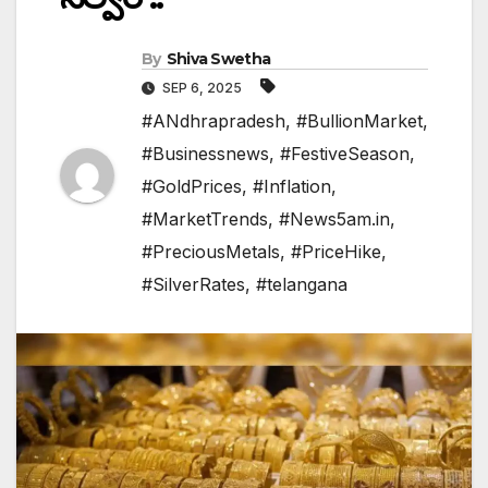
By
Shiva Swetha
SEP 6, 2025
#ANdhrapradesh
,
#BullionMarket
,
#Businessnews
,
#FestiveSeason
,
#GoldPrices
,
#Inflation
,
#MarketTrends
,
#News5am.in
,
#PreciousMetals
,
#PriceHike
,
#SilverRates
,
#telangana