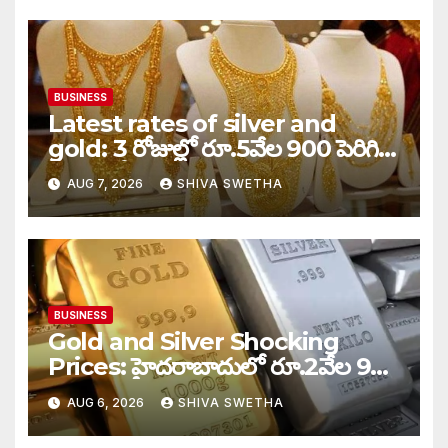
BUSINESS
Latest rates of silver and
gold: 3 రోజుల్లో రూ.5వేల 900 పెరిగిన
తులం గోల్డ్…
AUG 7, 2026
SHIVA SWETHA
BUSINESS
Gold and Silver Shocking
Prices: హైదరాబాదులో రూ.2వేల 900
పెరిగిన తులం రేటు…
AUG 6, 2026
SHIVA SWETHA