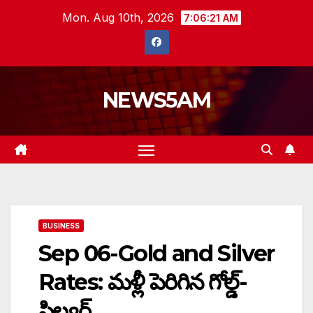
Skip
Mon. Aug 10th, 2026
7:06:22 AM
to
content
NEWS5AM
BUSINESS
Sep 06-Gold and Silver
Rates: మళ్లీ పెరిగిన గోల్డ్-
సిల్వర్ ..