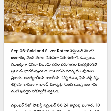
Sep 06-Gold and Silver Rates:
సెప్టెంబర్ నెలలో
బంగారం, వెండి ధరలు వరుసగా పెరుగుతూనే ఉన్నాయి.
ముఖ్యంగా దసరా ముందు ధరల పెరుగుదల మధ్యతరగతి
ప్రజలకు భారమవుతోంది. బులియన్ మార్కెట్ నిపుణుల
ప్రకారం, అంతర్జాతీయ రాజకీయ పరిస్థితులు, ఫెడ్ వడ్డీ రేట్ల
తగ్గింపు కారణంగా బాండ్ మార్కెట్ల నుంచి డబ్బు బంగారం
వంటి ఖరీదైన లోహాల్లోకి వెళ్తోంది.
సెప్టెంబర్ 5తో పోలిస్తే సెప్టెంబర్ 6న 24 క్యారెట్ల బంగారం 10