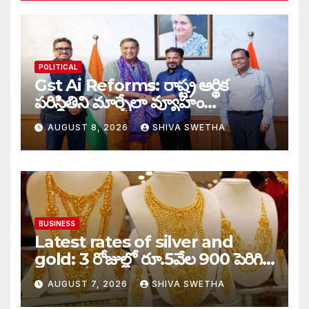
POLITICAL
Gst Ai Reforms: రాష్ట్ర ఆర్థిక
పరిస్థితిని మార్చేలా వ్యూహం…
AUGUST 8, 2026
SHIVA SWETHA
BUSINESS
Latest rates of silver and
gold: 3 రోజుల్లో రూ.5వేల 900 పెరిగిన
తులం గోల్డ్…
AUGUST 7, 2026
SHIVA SWETHA