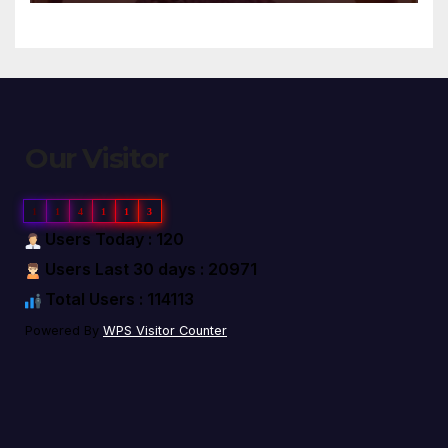
Our Visitor
1
1
4
1
1
3
Users Today : 120
Users Last 30 days : 20971
Total Users : 114113
Powered By
WPS Visitor Counter