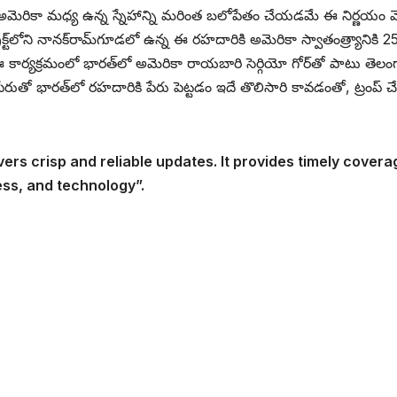
-అమెరికా మధ్య ఉన్న స్నేహాన్ని మరింత బలోపేతం చేయడమే ఈ నిర్ణయం వ
్రిక్ట్‌లోని నానక్‌రామ్‌గూడలో ఉన్న ఈ రహదారికి అమెరికా స్వాతంత్ర్యానికి 2
ఈ కార్యక్రమంలో భారత్‌లో అమెరికా రాయబారి సెర్గియో గోర్‌తో పాటు తెల
 పేరుతో భారత్‌లో రహదారికి పేరు పెట్టడం ఇదే తొలిసారి కావడంతో, ట్రంప్ చ
vers crisp and reliable updates. It provides timely covera
ess, and technology”.