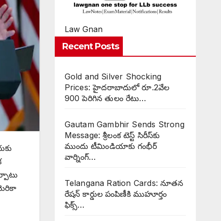
Law Gnan
Recent Posts
Gold and Silver Shocking
Prices: హైదరాబాదులో రూ.2వేల
900 పెరిగిన తులం రేటు…
Gautam Gambhir Sends Strong
Message: శ్రీలంక టెస్ట్ సిరీస్‌కు
ముందు టీమిండియాకు గంభీర్
దుకు
వార్నింగ్…
క
ర్పాటు
Telangana Ration Cards: నూతన
ెరికా
రేషన్ కార్డుల పంపిణీకి ముహూర్తం
ఫిక్స్‌…