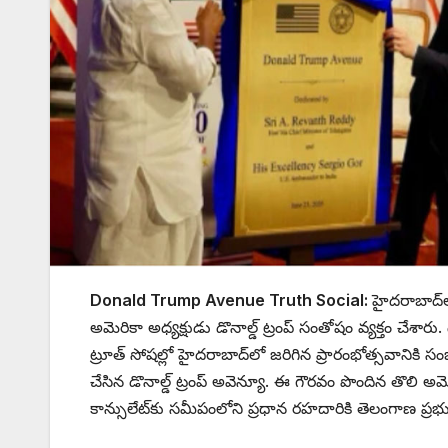
Donald Trump Avenue Truth Social:
హైదరాబాద్‌
అమెరికా అధ్యక్షుడు డొనాల్డ్ ట్రంప్ సంతోషం వ్యక్తం చేశా
ట్రూత్ సోషల్లో హైదరాబాద్‌లో జరిగిన ప్రారంభోత్సవానికి 
చేసిన డొనాల్డ్ ట్రంప్ అవెన్యూ. ఈ గౌరవం పొందిన తొలి అమె
కాన్సులేట్‌కు సమీపంలోని ప్రధాన రహదారికి తెలంగాణ ప్రభు