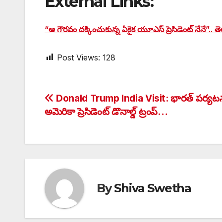
External Links:
“ఆ గౌరవం దక్కించుకున్న ఏకైక యూఎస్ ప్రెసిడెంట్ నేనే”.. తె
Post Views:
128
Post
Donald Trump India Visit: భారత్‌ పర్యట
అమెరికా ప్రెసిడెంట్ డొనాల్డ్ ట్రంప్…
navigation
By
Shiva Swetha