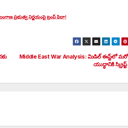
లంగాణ ప్రభుత్వ నిర్ణయంపై ట్రంప్ ఫిదా!
నకు
Middle East War Analysis: మిడిల్ ఈస్ట్‌లో మరో
యుద్ధానికి స్క్రిప