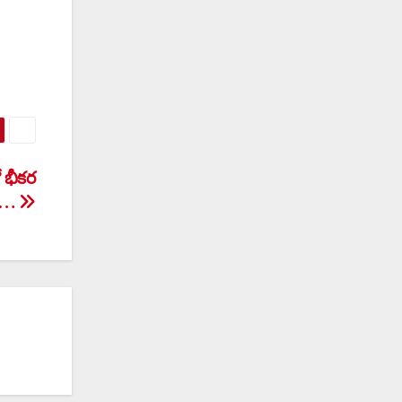
 భీకర
్ట్…