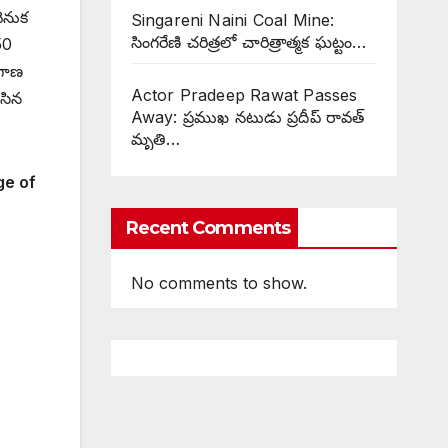
ెనుక
Singareni Naini Coal Mine:
సింగరేణి చరిత్రలో చారిత్రాత్మక ఘట్టం…
50
ంగాణ
Actor Pradeep Rawat Passes
ేసిన
Away: ప్రముఖ నటుడు ప్రదీప్ రావత్
మృతి…
ge of
Recent Comments
No comments to show.