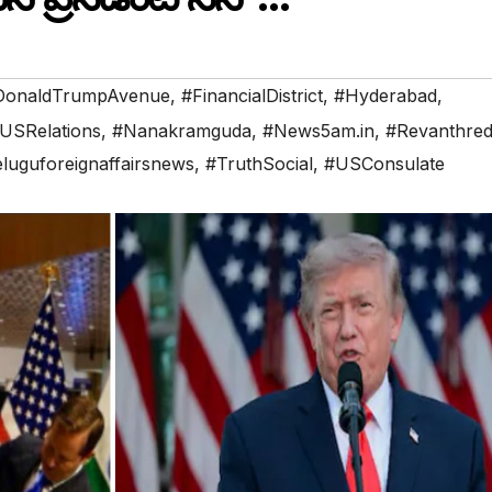
DonaldTrumpAvenue
,
#FinancialDistrict
,
#Hyderabad
,
aUSRelations
,
#Nanakramguda
,
#News5am.in
,
#Revanthre
eluguforeignaffairsnews
,
#TruthSocial
,
#USConsulate