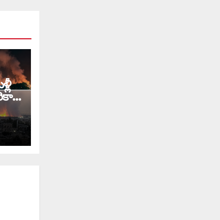
్లీ
ికా