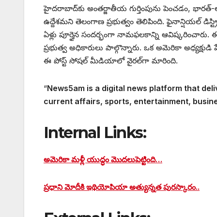
హైదరాబాద్‌కు అంతర్జాతీయ గుర్తింపును పెంచడం, భారత్
ఉద్దేశమని తెలంగాణ ప్రభుత్వం తెలిపింది. ఫైనాన్షియల్ డిస్ట
ఏళ్లు పూర్తైన సందర్భంగా నామఫలకాన్ని ఆవిష్కరించారు. 
ప్రభుత్వ అధికారులు పాల్గొన్నారు. ఒక అమెరికా అధ్యక్షుడి
ఈ పోస్ట్ సోషల్ మీడియాలో వైరల్‌గా మారింది.
“
News5am is a digital news platform that deli
current affairs, sports, entertainment, busin
Internal Links:
అమెరికా మళ్లీ యుద్ధం మొదలుపెట్టింది…
ప్రధాని మోదీకి ఇథియోపియా అత్యున్నత పురస్కారం..