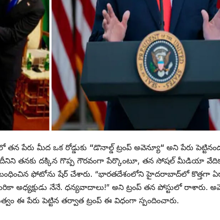
లో తన పేరు మీద ఒక రోడ్డుకు
“
డొనాల్డ్ ట్రంప్ అవెన్యూ
“
అని పేరు పెట్టినం
రు. దీనిని తనకు దక్కిన గొప్ప గౌరవంగా పేర్కొంటూ, తన సోషల్ మీడియా వేది
సంబంధించిన ఫోటోను షేర్ చేశారు. “భారతదేశంలోని హైదరాబాద్‌లో కొత్తగా ఏ
రికా అధ్యక్షుడు నేనే. ధన్యవాదాలు!” అని ట్రంప్ తన పోస్టులో రాశారు. అమ
త్వం ఈ పేరు పెట్టిన తర్వాత ట్రంప్ ఈ విధంగా స్పందించారు.