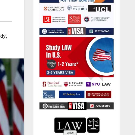
ddy
,