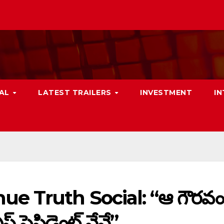
NAL
LATEST TRAILERS
INVESTMENT
I
e Truth Social: “ఆ గౌరవం
 ప్రెసిడెంట్ నేనే”…