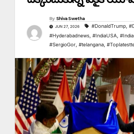
By
Shiva Swetha
#DonaldTrump
,
#
JUN 27, 2026
#Hyderabadnews
,
#IndiaUSA
,
#Indi
#SergioGor
,
#telangana
,
#Toplatestt