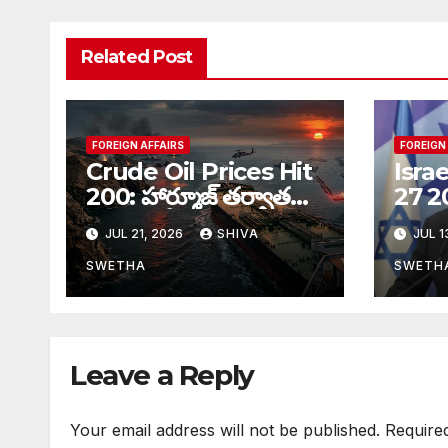
Related Post
FOREIGN AFFAIRS
FOREIGN
Crude Oil Prices Hit
Isra
200: హార్మూజ్‌ తర్వాత
27 2
కొత్త సంక్షోభం, ముడి
Date:
JUL 21, 2026
SHIVA
JUL 1
చమురు ధరలు భారీగా
ఎన్ని
పెరుగుతాయా…
SWETHA
SWETH
Leave a Reply
Your email address will not be published.
Require