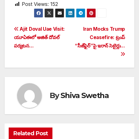
Post Views:
152
Post
Ajit Doval Uae Visit:
Iran Mocks Trump
యూఏఈలో అజిత్ దోవల్
Ceasefire: ట్రంప్
navigation
పర్యటన…
‘‘సీజ్‌ఫైర్’’పై ఇరాన్ సెటైర్లు…
By
Shiva Swetha
Related Post