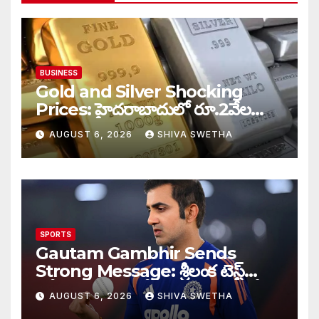
BUSINESS
Gold and Silver Shocking
Prices: హైదరాబాదులో రూ.2వేల
900 పెరిగిన తులం రేటు…
AUGUST 6, 2026
SHIVA SWETHA
SPORTS
Gautam Gambhir Sends
Strong Message: శ్రీలంక టెస్ట్
సిరీస్‌కు ముందు టీమిండియాకు గంభీర్
AUGUST 6, 2026
SHIVA SWETHA
వార్నింగ్…