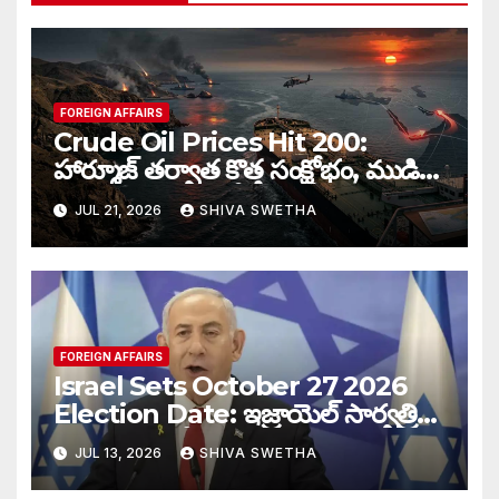
FOREIGN AFFAIRS
Crude Oil Prices Hit 200:
హార్మూజ్‌ తర్వాత కొత్త సంక్షోభం, ముడి
చమురు ధరలు భారీగా పెరుగుతాయా…
JUL 21, 2026
SHIVA SWETHA
FOREIGN AFFAIRS
Israel Sets October 27 2026
Election Date: ఇజ్రాయెల్ సార్వత్రిక
ఎన్నికలకు తేదీ ఖరారు…
JUL 13, 2026
SHIVA SWETHA