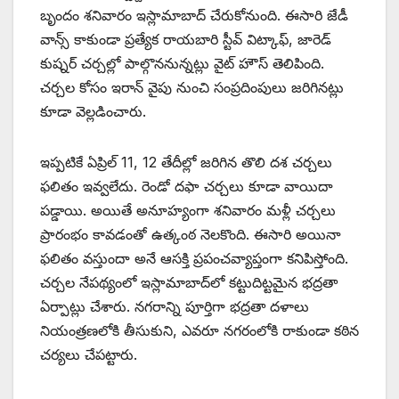
బృందం శనివారం ఇస్లామాబాద్ చేరుకోనుంది. ఈసారి జేడీ
వాన్స్ కాకుండా ప్రత్యేక రాయబారి స్టీవ్ విట్కాఫ్, జారెడ్
కుష్నర్ చర్చల్లో పాల్గొననున్నట్లు వైట్ హౌస్ తెలిపింది.
చర్చల కోసం ఇరాన్ వైపు నుంచి సంప్రదింపులు జరిగినట్లు
కూడా వెల్లడించారు.
ఇప్పటికే ఏప్రిల్ 11, 12 తేదీల్లో జరిగిన తొలి దశ చర్చలు
ఫలితం ఇవ్వలేదు. రెండో దఫా చర్చలు కూడా వాయిదా
పడ్డాయి. అయితే అనూహ్యంగా శనివారం మళ్లీ చర్చలు
ప్రారంభం కావడంతో ఉత్కంఠ నెలకొంది. ఈసారి అయినా
ఫలితం వస్తుందా అనే ఆసక్తి ప్రపంచవ్యాప్తంగా కనిపిస్తోంది.
చర్చల నేపథ్యంలో ఇస్లామాబాద్‌లో కట్టుదిట్టమైన భద్రతా
ఏర్పాట్లు చేశారు. నగరాన్ని పూర్తిగా భద్రతా దళాలు
నియంత్రణలోకి తీసుకుని, ఎవరూ నగరంలోకి రాకుండా కఠిన
చర్యలు చేపట్టారు.