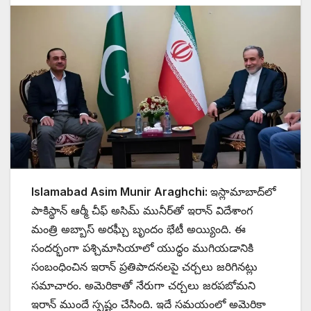
Islamabad Asim Munir Araghchi:
ఇస్లామాబాద్‌లో
పాకిస్థాన్ ఆర్మీ చీఫ్ అసిమ్ మునీర్‌తో ఇరాన్ విదేశాంగ
మంత్రి అబ్బాస్ అరఘ్చీ బృందం భేటీ అయ్యింది. ఈ
సందర్భంగా పశ్చిమాసియాలో యుద్ధం ముగియడానికి
సంబంధించిన ఇరాన్ ప్రతిపాదనలపై చర్చలు జరిగినట్లు
సమాచారం. అమెరికాతో నేరుగా చర్చలు జరపబోమని
ఇరాన్ ముందే స్పష్టం చేసింది. ఇదే సమయంలో అమెరికా