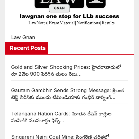
Law Gnan
Recent Posts
Gold and Silver Shocking Prices: హైదరాబాదులో
రూ.2వేల 900 పెరిగిన తులం రేటు…
Gautam Gambhir Sends Strong Message: శ్రీలంక
టెస్ట్ సిరీస్‌కు ముందు టీమిండియాకు గంభీర్ వార్నింగ్…
Telangana Ration Cards: నూతన రేషన్ కార్డుల
పంపిణీకి ముహూర్తం ఫిక్స్‌…
Singareni Naini Coal Mine: సింగరేణి చరిత్రలో