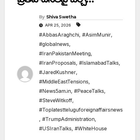
By
Shiva Swetha
APR 25, 2026
#AbbasAraghchi
,
#AsimMunir
,
#globalnews
,
#IranPakistanMeeting
,
#IranProposals
,
#IslamabadTalks
,
#JaredKushner
,
#MiddleEastTensions
,
#News5am.in
,
#PeaceTalks
,
#SteveWitkoff
,
#Toplatestteluguforeignaffairsnews
,
#TrumpAdministration
,
#USIranTalks
,
#WhiteHouse