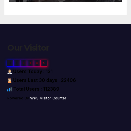
Our Visitor
1
1
2
3
8
9
Users Today : 131
Users Last 30 days : 22406
Total Users : 112389
Powered By
WPS Visitor Counter