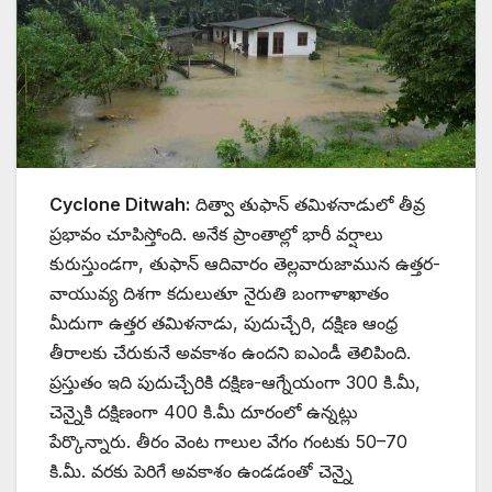
Cyclone Ditwah:
దిత్వా తుఫాన్ తమిళనాడులో తీవ్ర
ప్రభావం చూపిస్తోంది. అనేక ప్రాంతాల్లో భారీ వర్షాలు
కురుస్తుండగా, తుఫాన్ ఆదివారం తెల్లవారుజామున ఉత్తర-
వాయువ్య దిశగా కదులుతూ నైరుతి బంగాళాఖాతం
మీదుగా ఉత్తర తమిళనాడు, పుదుచ్చేరి, దక్షిణ ఆంధ్ర
తీరాలకు చేరుకునే అవకాశం ఉందని ఐఎండీ తెలిపింది.
ప్రస్తుతం ఇది పుదుచ్చేరికి దక్షిణ-ఆగ్నేయంగా 300 కి.మీ,
చెన్నైకి దక్షిణంగా 400 కి.మీ దూరంలో ఉన్నట్లు
పేర్కొన్నారు. తీరం వెంట గాలుల వేగం గంటకు 50–70
కి.మీ. వరకు పెరిగే అవకాశం ఉండడంతో చెన్నై