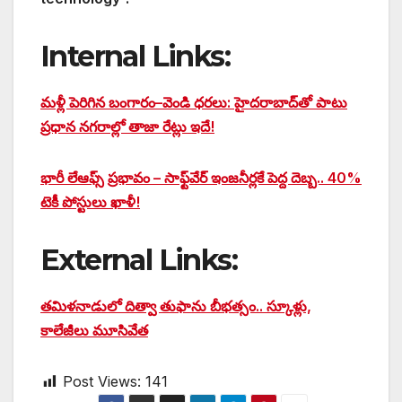
Internal Links:
మళ్లీ పెరిగిన బంగారం–వెండి ధరలు: హైదరాబాద్‌తో పాటు
ప్రధాన నగరాల్లో తాజా రేట్లు ఇదే!
భారీ లేఆఫ్స్‌ ప్రభావం – సాఫ్ట్‌వేర్ ఇంజనీర్లకే పెద్ద దెబ్బ.. 40%
టెకీ పోస్టులు ఖాళీ!
External Links:
తమిళనాడులో దిత్వా తుఫాను బీభత్సం.. స్కూళ్లు,
కాలేజీలు మూసివేత
Post Views:
141