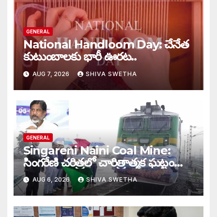
GENERAL
National Handloom Day: చేనేత
కుటుంబాలకు భారీ ఊరట..
AUG 7, 2026
SHIVA SWETHA
GENERAL
Singareni Naini Coal Mine:
సింగరేణి చరిత్రలో చారిత్రాత్మక ఘట్టం…
AUG 6, 2026
SHIVA SWETHA