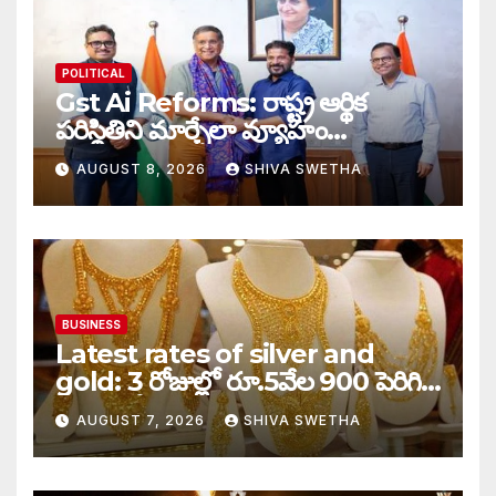
POLITICAL
Gst Ai Reforms: రాష్ట్ర ఆర్థిక
పరిస్థితిని మార్చేలా వ్యూహం…
AUGUST 8, 2026
SHIVA SWETHA
BUSINESS
Latest rates of silver and
gold: 3 రోజుల్లో రూ.5వేల 900 పెరిగిన
తులం గోల్డ్…
AUGUST 7, 2026
SHIVA SWETHA