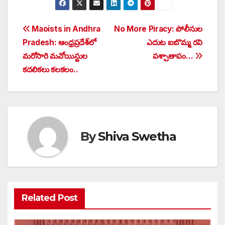
Post
Maoists in Andhra
No More Piracy: పోలీసుల
Pradesh: ఆంధ్రప్రదేశ్‌లో
ఎదుట ఐబొమ్మ రవి
navigation
మరోసారి మవోయిస్టుల
పశ్చాతాపం…
కదలికలు కలకలం..
By
Shiva Swetha
Related Post