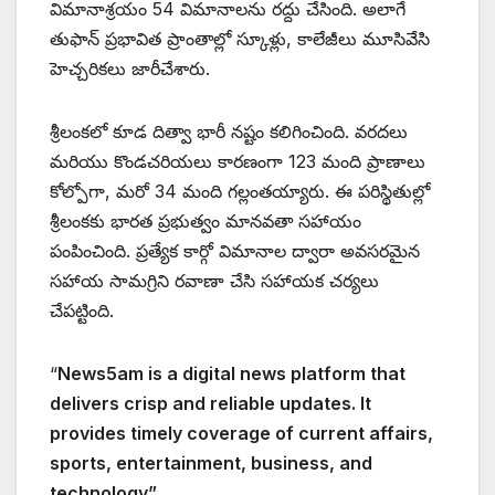
విమానాశ్రయం 54 విమానాలను రద్దు చేసింది. అలాగే
తుఫాన్ ప్రభావిత ప్రాంతాల్లో స్కూళ్లు, కాలేజీలు మూసివేసి
హెచ్చరికలు జారీచేశారు.
శ్రీలంకలో కూడ దిత్వా భారీ నష్టం కలిగించింది. వరదలు
మరియు కొండచరియలు కారణంగా 123 మంది ప్రాణాలు
కోల్పోగా, మరో 34 మంది గల్లంతయ్యారు. ఈ పరిస్థితుల్లో
శ్రీలంకకు భారత ప్రభుత్వం మానవతా సహాయం
పంపించింది. ప్రత్యేక కార్గో విమానాల ద్వారా అవసరమైన
సహాయ సామగ్రిని రవాణా చేసి సహాయక చర్యలు
చేపట్టింది.
“
News5am is a digital news platform that
delivers crisp and reliable updates. It
provides timely coverage of current affairs,
sports, entertainment, business, and
technology”.