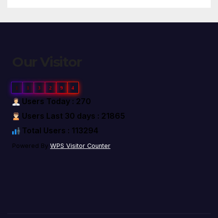
Our Visitor
1
1
3
2
9
4
Users Today : 270
Users Last 30 days : 21865
Total Users : 113294
Powered By
WPS Visitor Counter