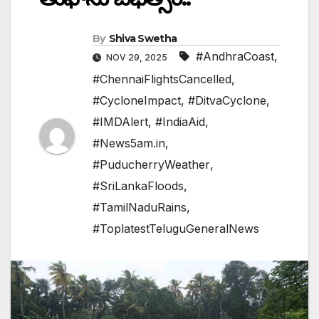
By
Shiva Swetha
#AndhraCoast
,
NOV 29, 2025
#ChennaiFlightsCancelled
,
#CycloneImpact
,
#DitvaCyclone
,
#IMDAlert
,
#IndiaAid
,
#News5am.in
,
#PuducherryWeather
,
#SriLankaFloods
,
#TamilNaduRains
,
#ToplatestTeluguGeneralNews