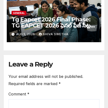
GENERAL
Tg Eapcet 2026 Final Phase:
TG EAPCET 2026 ఫైనల్ ఫేజ్ సీట్ల
కేటాయింపు పూర్తి…
AUG 5, 2026
SHIVA SWETHA
Leave a Reply
Your email address will not be published.
Required fields are marked
*
Comment
*