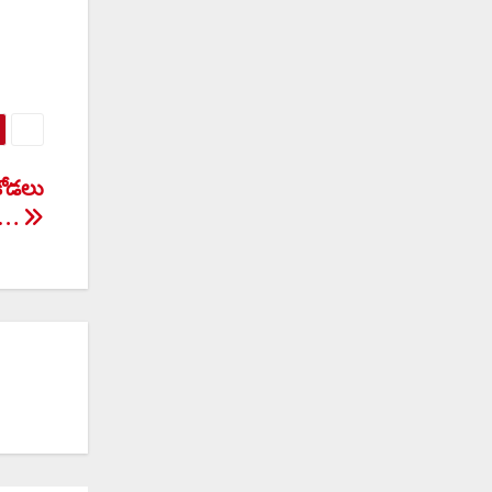
కోడలు
య…