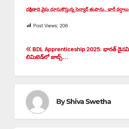
దక్షిణాది వైపు దూసుకొస్తున్న సెన్యార్ తుఫాను.. భారీ వర్షాలు 
Post Views:
206
Post
BDL Apprenticeship 2025: భారత్ డైనమిక
లిమిటెడ్‌లో జాబ్స్…
navigation
By
Shiva Swetha