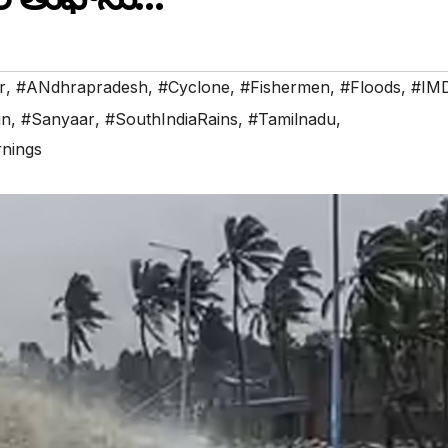
r
,
#ANdhrapradesh
,
#Cyclone
,
#Fishermen
,
#Floods
,
#IM
in
,
#Sanyaar
,
#SouthIndiaRains
,
#Tamilnadu
,
nings