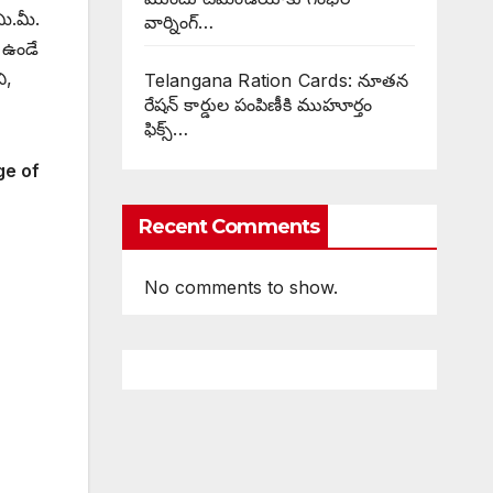
మి.మీ.
వార్నింగ్…
 ఉండే
ి,
Telangana Ration Cards: నూతన
రేషన్ కార్డుల పంపిణీకి ముహూర్తం
ఫిక్స్‌…
ge of
Recent Comments
No comments to show.