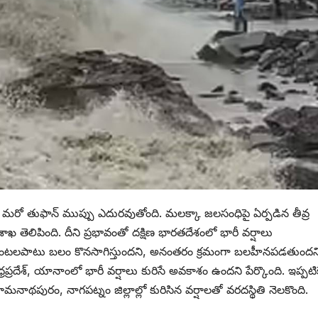
పై మరో తుఫాన్ ముప్పు ఎదురవుతోంది. మలక్కా జలసంధిపై ఏర్పడిన తీవ్ర
ెలిపింది. దీని ప్రభావంతో దక్షిణ భారతదేశంలో భారీ వర్షాలు
 గంటలపాటు బలం కొనసాగిస్తుందని, అనంతరం క్రమంగా బలహీనపడతుందన
ప్రదేశ్, యానాంలో భారీ వర్షాలు కురిసే అవకాశం ఉందని పేర్కొంది. ఇప్పటిక
మనాథపురం, నాగపట్నం జిల్లాల్లో కురిసిన వర్షాలతో వరదస్థితి నెలకొంది.