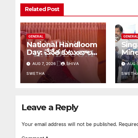
Related Post
GENERAL
GENERA
National Handloom
Sing
Day: చేనేత కుటుంబాలకు
Mine:
భారీ ఊరట..
చారిత
AUG 7, 2026
SHIVA
AUG 6
SWETHA
SWETH
Leave a Reply
Your email address will not be published.
Require