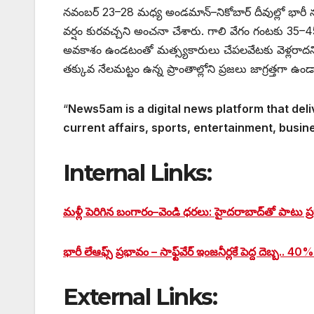
నవంబర్‌ 23–28 మధ్య అండమాన్‌–నికోబార్‌ దీవుల్లో భారీ
వర్షం కురవచ్చని అంచనా చేశారు. గాలి వేగం గంటకు 35–4
అవకాశం ఉండటంతో మత్స్యకారులు చేపలవేటకు వెళ్లరాదన
తక్కువ నేలమట్టం ఉన్న ప్రాంతాల్లోని ప్రజలు జాగ్రత్తగా ఉ
“
News5am is a digital news platform that deli
current affairs, sports, entertainment, busin
Internal Links:
మళ్లీ పెరిగిన బంగారం–వెండి ధరలు: హైదరాబాద్‌తో పాటు ప్రధ
భారీ లేఆఫ్స్‌ ప్రభావం – సాఫ్ట్‌వేర్ ఇంజనీర్లకే పెద్ద దెబ్బ.. 40
External Links: