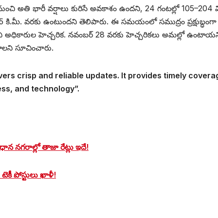
 నుంచి అతి భారీ వర్షాలు కురిసే అవకాశం ఉందని, 24 గంటల్లో 105–204 
5 కి.మీ. వరకు ఉంటుందని తెలిపారు. ఈ సమయంలో సముద్రం ప్రక్షుబ్ధంగా
ి అధికారుల హెచ్చరిక. నవంబర్ 28 వరకు హెచ్చరికలు అమల్లో ఉంటాయన
ండాలని సూచించారు.
vers crisp and reliable updates. It provides timely covera
ess, and technology”.
ాన నగరాల్లో తాజా రేట్లు ఇదే!
% టెకీ పోస్టులు ఖాళీ!