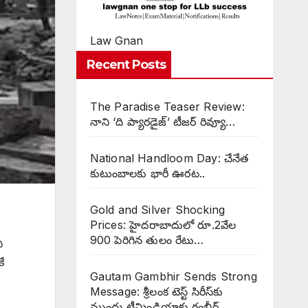
Law Gnan
Recent Posts
The Paradise Teaser Review:
నాని ‘ది ప్యారడైజ్’ టీజర్ రివ్యూ…
National Handloom Day: చేనేత
కుటుంబాలకు భారీ ఊరట..
Gold and Silver Shocking
Prices: హైదరాబాదులో రూ.2వేల
900 పెరిగిన తులం రేటు…
ి
ే
Gautam Gambhir Sends Strong
Message: శ్రీలంక టెస్ట్ సిరీస్‌కు
ముందు టీమిండియాకు గంభీర్