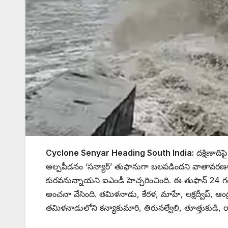
Cyclone Senyar Heading South India:
దక్షిణాది
అల్పపీడనం ‘సన్యార్’ తుఫానుగా బలపడిందని వాతావరణశాఖ త
కురవనున్నాయని ఐఎండీ హెచ్చరించింది. ఈ తుఫాన్ 24
అంచనా వేసింది. తమిళనాడు, కేరళ, మాహే, లక్షద్వీప్, ఆంధ్ర
తమిళనాడులోని కన్యాకుమారి, తిరునల్వేలి, తూత్తుకుడి, రా