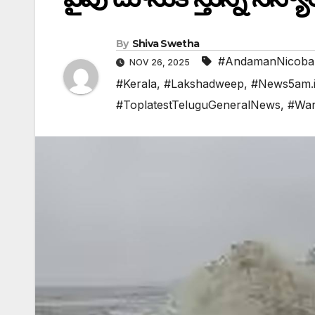
By
Shiva Swetha
#AndamanNicoba
NOV 26, 2025
#Kerala
,
#Lakshadweep
,
#News5am.
#ToplatestTeluguGeneralNews
,
#War