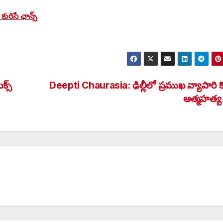
కురిసే ఛాన్స్
్స్
Deepti Chaurasia: ఢిల్లీలో ప్రముఖ వ్యాపారి 
ఆత్మహత్