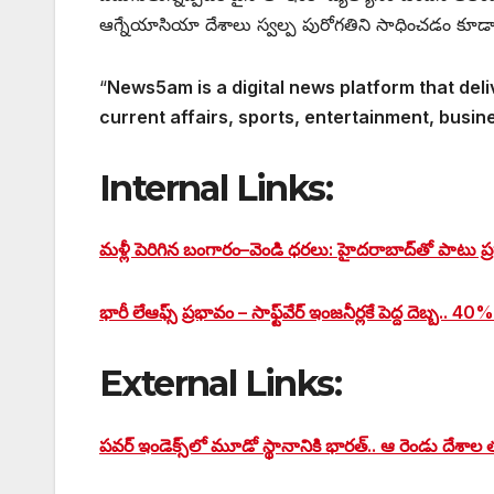
ఆగ్నేయాసియా దేశాలు స్వల్ప పురోగతిని సాధించడం కూడా ని
“
News5am is a digital news platform that deli
current affairs, sports, entertainment, busin
Internal Links:
మళ్లీ పెరిగిన బంగారం–వెండి ధరలు: హైదరాబాద్‌తో పాటు ప్రధ
భారీ లేఆఫ్స్‌ ప్రభావం – సాఫ్ట్‌వేర్ ఇంజనీర్లకే పెద్ద దెబ్బ.. 40
External Links:
పవర్ ఇండెక్స్‌లో మూడో స్థానానికి భారత్‌.. ఆ రెండు దేశాల 