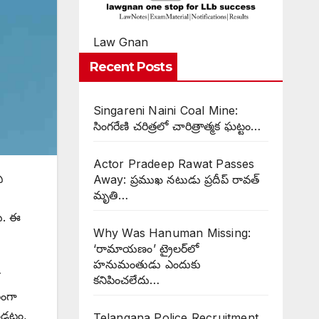
Law Gnan
Recent Posts
Singareni Naini Coal Mine:
సింగరేణి చరిత్రలో చారిత్రాత్మక ఘట్టం…
Actor Pradeep Rawat Passes
ీ
Away: ప్రముఖ నటుడు ప్రదీప్ రావత్
మృతి…
రు. ఈ
Why Was Hanuman Missing:
‘రామాయణం’ ట్రైలర్‌లో
హనుమంతుడు ఎందుకు
కనిపించలేదు…
లంగా
ఉండటం,
Telangana Police Recruitment