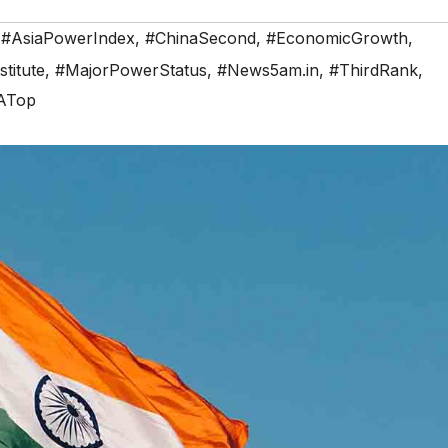
,
#AsiaPowerIndex
,
#ChinaSecond
,
#EconomicGrowth
,
titute
,
#MajorPowerStatus
,
#News5am.in
,
#ThirdRank
,
ATop