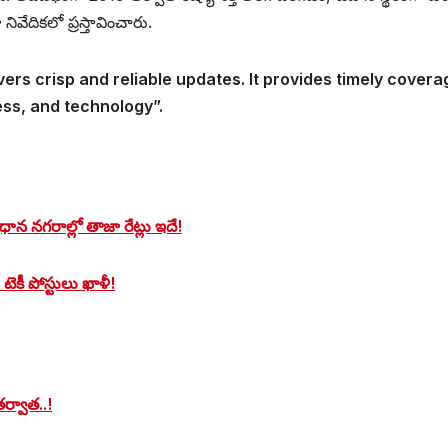
వేదికలో ప్రస్తావించారు.
vers crisp and reliable updates. It provides timely covera
ess, and technology”.
ాన నగరాల్లో తాజా రేట్లు ఇదే!
% టెకీ పోస్టులు ఖాళీ!
తర్వాత..!