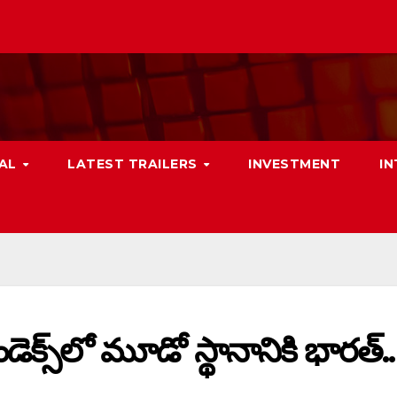
NAL
LATEST TRAILERS
INVESTMENT
I
స్‌లో మూడో స్థానానికి భారత్‌..