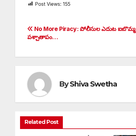
Post Views:
155
Post
No More Piracy: పోలీసుల ఎదుట ఐబొమ్మ 
పశ్చాతాపం…
navigation
By
Shiva Swetha
Related Post