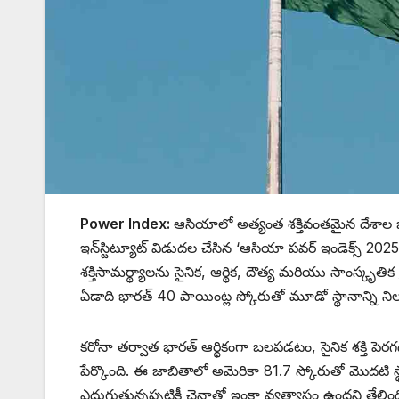
Power Index:
ఆసియాలో అత్యంత శక్తివంతమైన దేశాల జా
ఇన్‌స్టిట్యూట్ విడుదల చేసిన ‘ఆసియా పవర్ ఇండెక్స్ 202
శక్తిసామర్థ్యాలను సైనిక, ఆర్థిక, దౌత్య మరియు సాంస్కృ
ఏడాది భారత్ 40 పాయింట్ల స్కోరుతో మూడో స్థానాన్ని ని
కరోనా తర్వాత భారత్ ఆర్థికంగా బలపడటం, సైనిక శక్తి పెరగడం
పేర్కొంది. ఈ జాబితాలో అమెరికా 81.7 స్కోరుతో మొదటి స్
ఎదుగుతున్నప్పటికీ చైనాతో ఇంకా వ్యత్యాసం ఉందని తేలింది