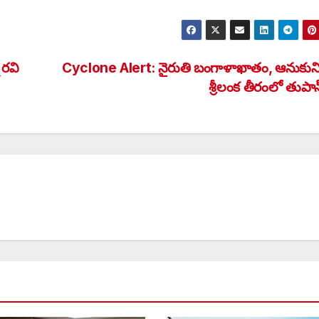
రవి
Cyclone Alert: నైరుతి బంగాళాఖాతం, ఆనుకుని
శ్రీలంక తీరంలో తుపాన