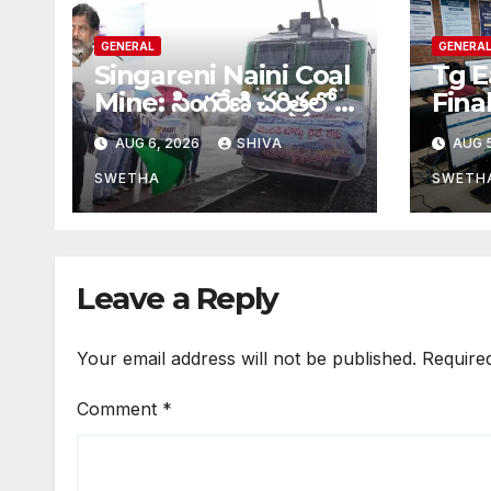
GENERAL
GENERA
Singareni Naini Coal
Tg E
Mine: సింగరేణి చరిత్రలో
Fina
చారిత్రాత్మక ఘట్టం…
EAPC
AUG 6, 2026
SHIVA
AUG 5
ఫేజ్ స
పూర్తి
SWETHA
SWETH
Leave a Reply
Your email address will not be published.
Require
Comment
*