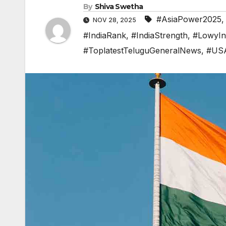
By
Shiva Swetha
#AsiaPower2025
NOV 28, 2025
#IndiaRank
,
#IndiaStrength
,
#LowyIns
#ToplatestTeluguGeneralNews
,
#US