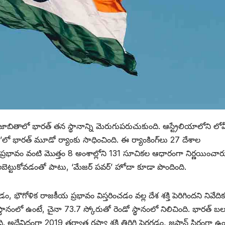
బితాలో భారత్ తన స్థానాన్ని మెరుగుపరుచుకుంది. ఆస్ట్రేలియాలోని లోవ
5’లో భారత్ మూడో ర్యాంకు సాధించింది. ఈ ర్యాంకింగ్‌లు 27 దేశాల
తిక ప్రభావం వంటి మొత్తం 8 అంశాల్లోని 131 సూచికల ఆధారంగా నిర్ణయించా
లబెట్టుకోవడంతో పాటు, ‘మేజర్ పవర్’ హోదా కూడా పొందింది.
, భౌగోళిక రాజకీయ ప్రభావం విస్తరించడం వల్ల దేశ శక్తి పెరిగిందని నివేదిక
థానంలో ఉంటే, చైనా 73.7 స్కోరుతో రెండో స్థానంలో నిలిచింది. భారత్ బ
. అదేవిధంగా 2019 తర్వాత రష్యా శక్తి తిరిగి పెరగడం, జపాన్ స్థిరంగా 