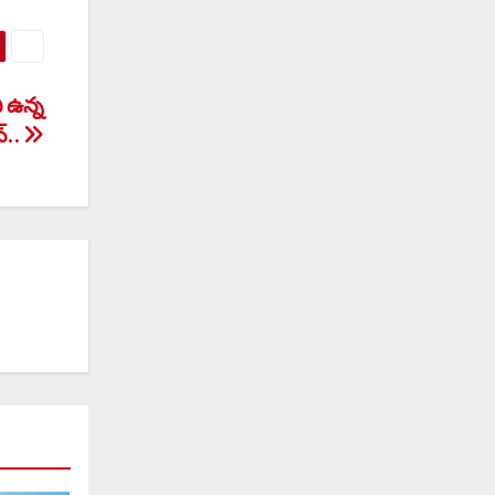
 ఉన్న
్..