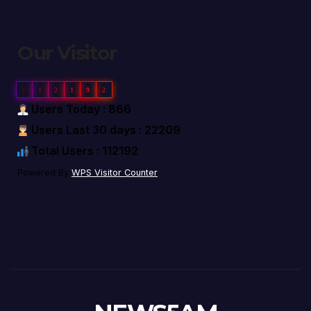
Our Visitor
1
1
2
1
9
2
Users Today : 866
Users Last 30 days : 22209
Total Users : 112192
Powered By
WPS Visitor Counter