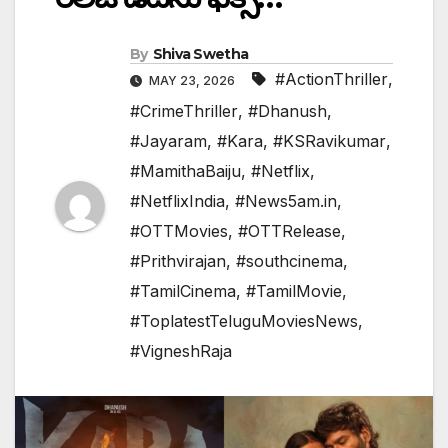
By
Shiva Swetha
#ActionThriller
,
MAY 23, 2026
#CrimeThriller
,
#Dhanush
,
#Jayaram
,
#Kara
,
#KSRavikumar
,
#MamithaBaiju
,
#Netflix
,
#NetflixIndia
,
#News5am.in
,
#OTTMovies
,
#OTTRelease
,
#Prithvirajan
,
#southcinema
,
#TamilCinema
,
#TamilMovie
,
#ToplatestTeluguMoviesNews
,
#VigneshRaja