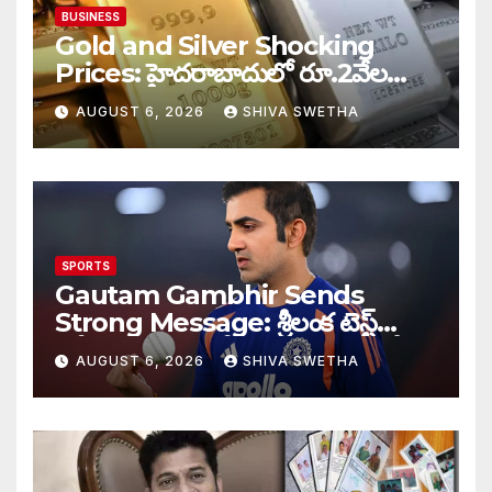
BUSINESS
Gold and Silver Shocking
Prices: హైదరాబాదులో రూ.2వేల
900 పెరిగిన తులం రేటు…
AUGUST 6, 2026
SHIVA SWETHA
SPORTS
Gautam Gambhir Sends
Strong Message: శ్రీలంక టెస్ట్
సిరీస్‌కు ముందు టీమిండియాకు గంభీర్
AUGUST 6, 2026
SHIVA SWETHA
వార్నింగ్…