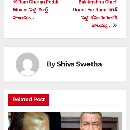
Post
Ram Charan Peddi
Balakrishna Chief
Movie: ‘పెద్ది’ రికార్డ్
Guest For Ram: చరణ్
navigation
హంగామా…
‘పెద్ది’ కోసం రంగంలోకి
బాలయ్య…
By
Shiva Swetha
Related Post