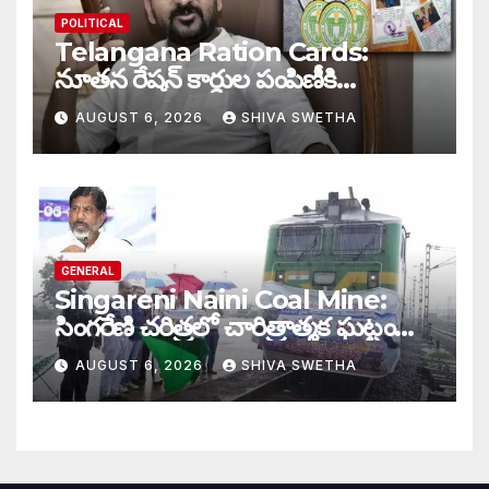
POLITICAL
Telangana Ration Cards:
నూతన రేషన్ కార్డుల పంపిణీకి
ముహూర్తం ఫిక్స్‌…
AUGUST 6, 2026
SHIVA SWETHA
GENERAL
Singareni Naini Coal Mine:
సింగరేణి చరిత్రలో చారిత్రాత్మక ఘట్టం…
AUGUST 6, 2026
SHIVA SWETHA