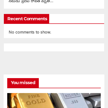
నటుడు ప్రదీప్ రావత్ మృతి…
Recent Comments
No comments to show.
You missed