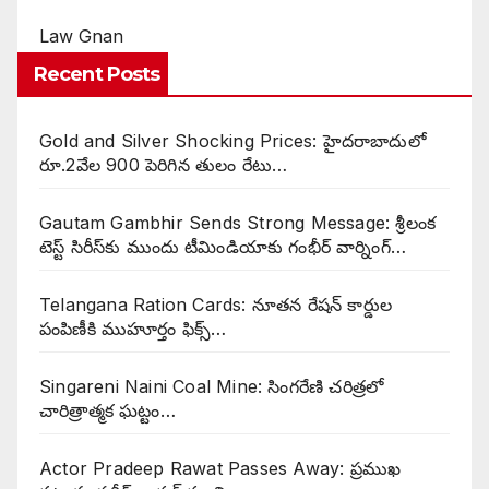
Law Gnan
Recent Posts
Gold and Silver Shocking Prices: హైదరాబాదులో
రూ.2వేల 900 పెరిగిన తులం రేటు…
Gautam Gambhir Sends Strong Message: శ్రీలంక
టెస్ట్ సిరీస్‌కు ముందు టీమిండియాకు గంభీర్ వార్నింగ్…
Telangana Ration Cards: నూతన రేషన్ కార్డుల
పంపిణీకి ముహూర్తం ఫిక్స్‌…
Singareni Naini Coal Mine: సింగరేణి చరిత్రలో
చారిత్రాత్మక ఘట్టం…
Actor Pradeep Rawat Passes Away: ప్రముఖ