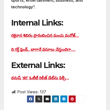
sports, entertainment, business, and
technology”.
Internal Links:
రక్తదాన శిబిరం ప్రారంభించిన మంచు మనోజ్…
ది గర్ల్ ఫ్రెండ్.. బాగానే వసూలు చేస్తుందిగా….
External Links:
ధనుష్‌ ‘కర’ ఓటీటీ రిలీజ్ డేట్‌ను ఫిక్స్…
Post Views:
137