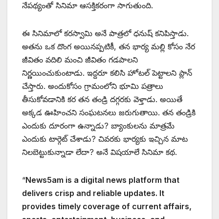
నేపథ్యంతో సినిమా ఆసక్తికరంగా సాగుతుంది.
ఈ సినిమాలో కరస్వామి అనే పాత్రలో ధనుష్ కనిపిస్తాడు.
అతను ఒక దొంగ అయినప్పటికీ, తన భార్య మల్లి కోసం నేర
జీవితం వదిలి మంచి జీవితం గడపాలని
నిర్ణయించుకుంటాడు. ఇద్దరూ కలిసి హోటల్ పెట్టాలని ప్లాన్
చేస్తారు. అందుకోసం గ్రామంలోని భూమి పత్రాలు
తీసుకోవడానికి కర తన తండ్రి దగ్గరకు వెళ్తాడు. అయితే
అక్కడ ఊహించని సంఘటనలు జరుగుతాయి. తన తండ్రికి
ఎందుకు దూరంగా ఉన్నాడు? బ్యాంకులను మాత్రమే
ఎందుకు టార్గెట్ చేశాడు? చివరకు భార్యకు ఇచ్చిన మాట
నిలబెట్టుకున్నాడా లేదా? అనే విషయాలే సినిమా కథ.
“
News5am is a digital news platform that
delivers crisp and reliable updates. It
provides timely coverage of current affairs,