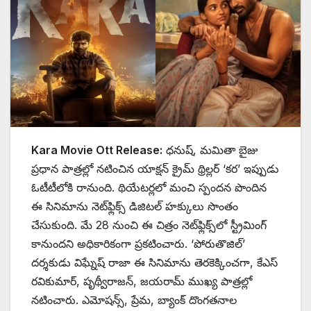
Kara Movie Ott Release:
ధనుష్, మమితా బైజు
ప్రధాన పాత్రల్లో నటించిన యాక్షన్ క్రైమ్ థ్రిల్లర్ ‘కర’ ఇప్పుడు
ఓటీటీలోకి రానుంది. థియేటర్లలో మంచి స్పందన పొందిన
ఈ సినిమాను నెట్‌ఫ్లిక్స్ డిజిటల్ హక్కులు సొంతం
చేసుకుంది. మే 28 నుంచి ఈ చిత్రం నెట్‌ఫ్లిక్స్‌లో స్ట్రీమింగ్
కానుందని అధికారికంగా ప్రకటించారు. ‘పోరుతొజిల్’
దర్శకుడు విఘ్నేష్ రాజా ఈ సినిమాను తెరకెక్కించగా, కేఎస్
రవికుమార్, పృథ్వీరాజన్, జయరామ్ ముఖ్య పాత్రల్లో
నటించారు. ఎమోషన్స్, ప్రేమ, బ్యాంక్ దొంగతనాల