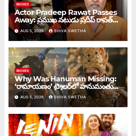
MOVIES
Actor Pradeep Rawat Passes
Away: ప్రముఖ నటుడు ప్రదీప్ రావత్
మృతి…
AUG 5, 2026
SHIVA SWETHA
MOVIES
Why Was Hanuman Missing:
‘రామాయణం’ ట్రైలర్‌లో హనుమంతుడు
ఎందుకు కనిపించలేదు…
AUG 5, 2026
SHIVA SWETHA