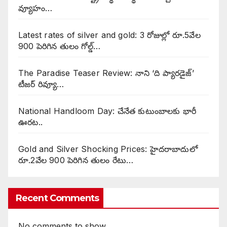
వ్యూహం…
Latest rates of silver and gold: 3 రోజుల్లో రూ.5వేల
900 పెరిగిన తులం గోల్డ్…
The Paradise Teaser Review: నాని ‘ది ప్యారడైజ్’
టీజర్ రివ్యూ…
National Handloom Day: చేనేత కుటుంబాలకు భారీ
ఊరట..
Gold and Silver Shocking Prices: హైదరాబాదులో
రూ.2వేల 900 పెరిగిన తులం రేటు…
Recent Comments
No comments to show.