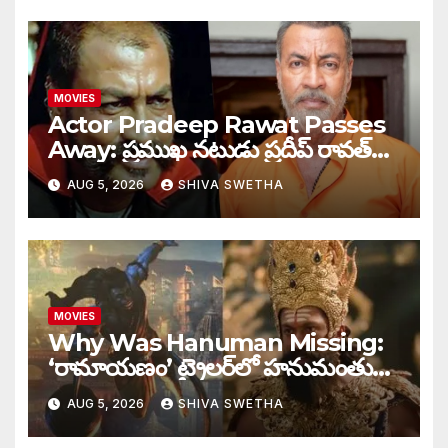
MOVIES
Actor Pradeep Rawat Passes
Away: ప్రముఖ నటుడు ప్రదీప్ రావత్
మృతి…
AUG 5, 2026
SHIVA SWETHA
MOVIES
Why Was Hanuman Missing:
‘రామాయణం’ ట్రైలర్‌లో హనుమంతుడు
ఎందుకు కనిపించలేదు…
AUG 5, 2026
SHIVA SWETHA