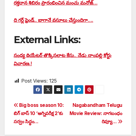
రక్తదాన శిబిరం ప్రారంభించిన మంచు మనోజ్…
ది గర్ల్ ఫ్రెండ్.. బాగానే వసూలు చేస్తుందిగా….
External Links:
సంధ్య థియేటర్ తొక్కిసలాట కేసు.. నేడు నాంపల్లి కోర్టు
విచారణ.!
Post Views:
125
Post
Big boss season 10:
Nagabandham Telugu
బిగ్ బాస్ 10 ‘అగ్నిపరీక్ష 2’కు
Movie Review: నాగబంధం
navigation
సర్వం సిద్ధం…
రివ్యూ…