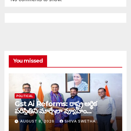
You missed
POLITICAL
Gst Ai Reforms: రాష్ట్ర ఆర్థిక
పరిస్థితిని మార్చేలా వ్యూహం…
AUGUST 8, 2026
SHIVA SWETHA