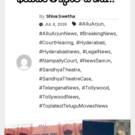
By
Shiva Swetha
#AlluArjun
,
JUL 6, 2026
#AlluArjunNews
,
#BreakingNews
,
#CourtHearing
,
#Hyderabad
,
#Hyderabadnews
,
#LegalNews
,
#NampallyCourt
,
#News5am.in
,
#SandhyaTheatre
,
#SandhyaTheatreCase
,
#TelanganaNews
,
#Tollywood
,
#TollywoodNews
,
#ToplatestTeluguMoviesNews