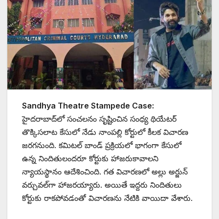
Sandhya Theatre Stampede Case:
హైదరాబాద్‌లో సంచలనం సృష్టించిన సంధ్య థియేటర్
తొక్కిసలాట కేసులో నేడు నాంపల్లి కోర్టులో కీలక విచారణ
జరగనుంది. కమిటల్ బాండ్ ప్రక్రియలో భాగంగా కేసులో
ఉన్న నిందితులందరూ కోర్టుకు హాజరుకావాలని
న్యాయస్థానం ఆదేశించింది. గత విచారణలో అల్లు అర్జున్
వర్చువల్‌గా హాజరయ్యారు. అయితే ఇద్దరు నిందితులు
కోర్టుకు రాకపోవడంతో విచారణను నేటికి వాయిదా వేశారు.