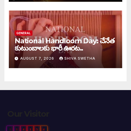
GENERAL
National Handloom Day: చేనేత
కుటుంబాలకు భారీ ఊరట..
AUGUST 7, 2026
SHIVA SWETHA
Our Visitor
1
1
4
1
5
4