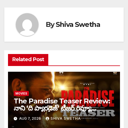
By
Shiva Swetha
Related Post
MOVIES
The Paradise Teaser Review:
నాని ‘ది ప్యారడైజ్’ టీజర్ రివ్యూ…
AUG 7, 2026
SHIVA SWETHA