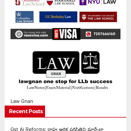
Law Gnan
Recent Posts
Gst Ai Reforms: రాష్ట్ర ఆర్థిక పరిస్థితిని మార్చేలా