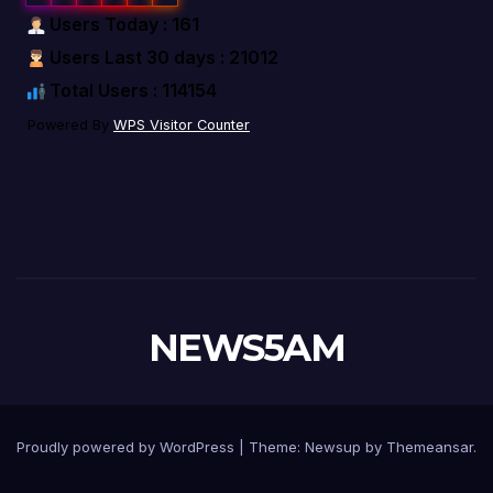
Users Today : 161
Users Last 30 days : 21012
Total Users : 114154
Powered By
WPS Visitor Counter
NEWS5AM
Proudly powered by WordPress
|
Theme: Newsup by
Themeansar
.