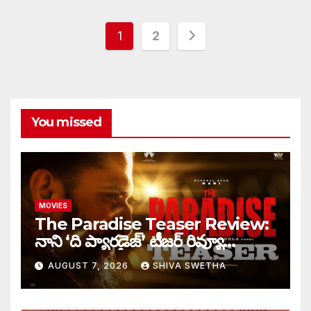
Posts
1
2
pagination
You missed
MOVIES
The Paradise Teaser Review:
నాని ‘ది ప్యారడైజ్’ టీజర్ రివ్యూ…
AUGUST 7, 2026
SHIVA SWETHA