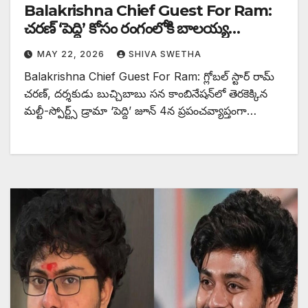
Balakrishna Chief Guest For Ram:
చరణ్ ‘పెద్ది’ కోసం రంగంలోకి బాలయ్య…
MAY 22, 2026
SHIVA SWETHA
Balakrishna Chief Guest For Ram: గ్లోబల్ స్టార్ రామ్
చరణ్, దర్శకుడు బుచ్చిబాబు సన కాంబినేషన్‌లో తెరకెక్కిన
మల్టీ-స్పోర్ట్స్ డ్రామా ‘పెద్ది’ జూన్ 4న ప్రపంచవ్యాప్తంగా…