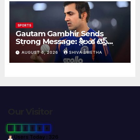
SPORTS
Gautam Gambhir Sends
Strong Message: శ్రీలంక టెస్ట్
సిరీస్‌కు ముందు టీమిండియాకు గంభీర్
AUGUST 6, 2026
SHIVA SWETHA
వార్నింగ్…
Our Visitor
1
1
2
5
8
4
Users Today : 326