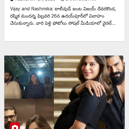
Vijay and Rashmika: టాలీవుడ్ జంట విజయ్ దేవరకొండ,
రష్మిక మందన్న ఫిబ్రవరి 26న ఉదయ్‌పూర్‌లో వివాహం
చేసుకున్నారు. వారి పెళ్లి ఫోటోలు సోషల్ మీడియాలో వైరల్…