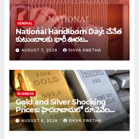
GENERAL
National Handloom Day: చేనేత
కుటుంబాలకు భారీ ఊరట..
AUGUST 7, 2026
SHIVA SWETHA
BUSINESS
Gold and Silver Shocking
Prices: హైదరాబాదులో రూ.2వేల
900 పెరిగిన తులం రేటు…
AUGUST 6, 2026
SHIVA SWETHA