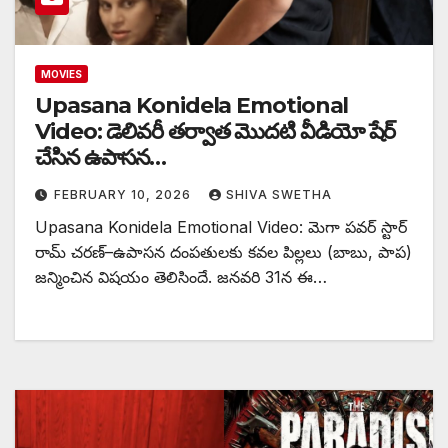
MOVIES
Upasana Konidela Emotional
Video: డెలివరీ తర్వాత మొదటి వీడియో షేర్
చేసిన ఉపాసన…
FEBRUARY 10, 2026
SHIVA SWETHA
Upasana Konidela Emotional Video: మెగా పవర్ స్టార్
రామ్ చరణ్–ఉపాసన దంపతులకు కవల పిల్లలు (బాబు, పాప)
జన్మించిన విషయం తెలిసిందే. జనవరి 31న ఈ…