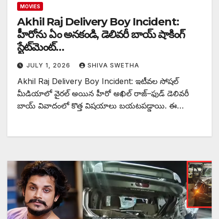
MOVIES
Akhil Raj Delivery Boy Incident:
హీరోను ఏం అనకండి, డెలివరీ బాయ్ షాకింగ్
స్టేట్‌మెంట్…
JULY 1, 2026
SHIVA SWETHA
Akhil Raj Delivery Boy Incident: ఇటీవల సోషల్
మీడియాలో వైరల్ అయిన హీరో అఖిల్ రాజ్–ఫుడ్ డెలివరీ
బాయ్ వివాదంలో కొత్త విషయాలు బయటపడ్డాయి. ఈ…