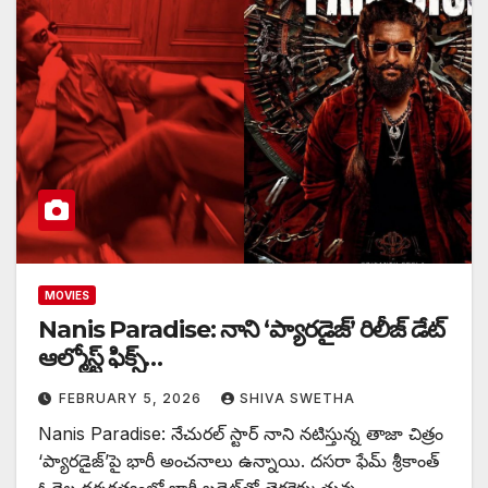
MOVIES
Nanis Paradise: నాని ‘ప్యారడైజ్’ రిలీజ్ డేట్
ఆల్మోస్ట్ ఫిక్స్…
FEBRUARY 5, 2026
SHIVA SWETHA
Nanis Paradise: నేచురల్ స్టార్ నాని నటిస్తున్న తాజా చిత్రం
‘ప్యారడైజ్’పై భారీ అంచనాలు ఉన్నాయి. దసరా ఫేమ్ శ్రీకాంత్