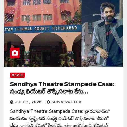
MOVIES
Sandhya Theatre Stampede Case:
సంధ్య థియేటర్ తొక్కిసలాట కేసు…
JULY 6, 2026
SHIVA SWETHA
Sandhya Theatre Stampede Case: హైదరాబాద్‌లో
సంచలనం సృష్టించిన సంధ్య థియేటర్ తొక్కిసలాట కేసులో
నేడు నాంపల్లి కోర్టులో కీలక విచారణ జరగనుంది. కమిటల్