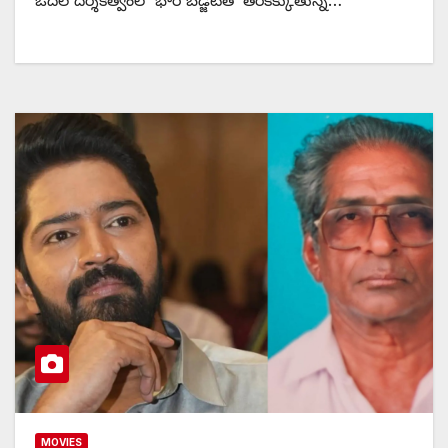
ఓదెల దర్శకత్వంలో భారీ బడ్జెట్‌తో తెరకెక్కుతున్న…
MOVIES