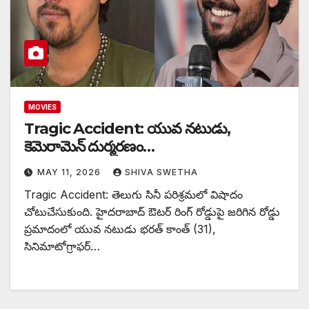
MOVIES
Tragic Accident: యువ నటుడు,
కెమెరామెన్ దుర్మరణం…
MAY 11, 2026
SHIVA SWETHA
Tragic Accident: తెలుగు సినీ పరిశ్రమలో విషాదం
చోటుచేసుకుంది. హైదరాబాద్ ఔటర్ రింగ్ రోడ్డుపై జరిగిన రోడ్డు
ప్రమాదంలో యువ నటుడు భరత్ కాంత్ (31),
సినిమాటోగ్రాఫర్…