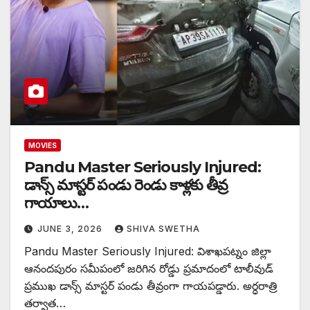
MOVIES
Pandu Master Seriously Injured:
డాన్స్ మాస్టర్ పండు రెండు కాళ్లకు తీవ్ర
గాయాలు…
JUNE 3, 2026
SHIVA SWETHA
Pandu Master Seriously Injured: విశాఖపట్నం జిల్లా
ఆనందపురం సమీపంలో జరిగిన రోడ్డు ప్రమాదంలో టాలీవుడ్
ప్రముఖ డాన్స్ మాస్టర్ పండు తీవ్రంగా గాయపడ్డారు. అర్ధరాత్రి
తర్వాత…