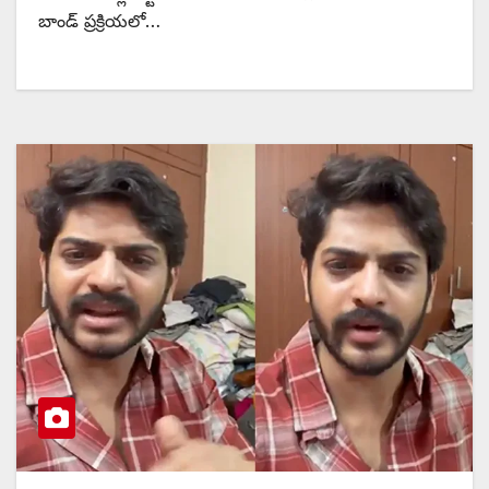
బాండ్ ప్రక్రియలో…