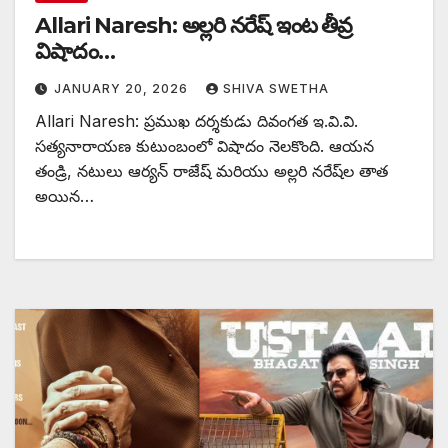
Allari Naresh: అల్లరి నరేష్ ఇంట తీవ్ర
విషాదం…
JANUARY 20, 2026
SHIVA SWETHA
Allari Naresh: ప్రముఖ దర్శకుడు దివంగత ఇ.వి.వి.
సత్యనారాయణ కుటుంబంలో విషాదం నెలకొంది. ఆయన
తండ్రి, నటులు ఆర్యన్ రాజేష్ మరియు అల్లరి నరేష్‌ల తాత
అయిన…