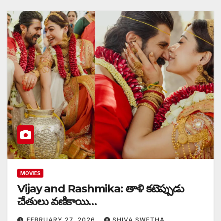
MOVIES
Vijay and Rashmika: తాళి కటెప్పుడు
చేతులు వణికాయి…
FEBRUARY 27, 2026
SHIVA SWETHA