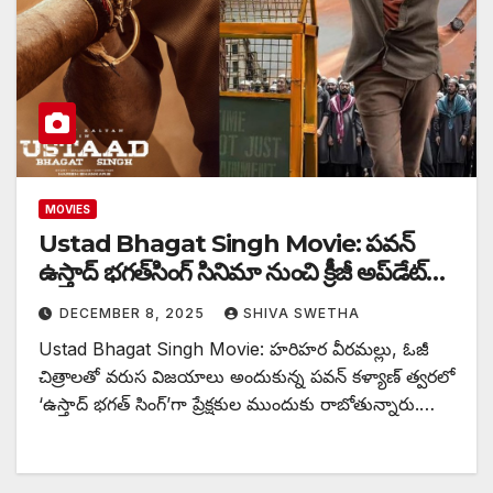
MOVIES
Ustad Bhagat Singh Movie: పవన్
ఉస్తాద్ భగత్‌‌సింగ్‌‌ సినిమా నుంచి క్రీజీ అప్‎డేట్…
DECEMBER 8, 2025
SHIVA SWETHA
Ustad Bhagat Singh Movie: హరిహర వీరమల్లు, ఓజీ
చిత్రాలతో వరుస విజయాలు అందుకున్న పవన్ కళ్యాణ్ త్వరలో
‘ఉస్తాద్ భగత్ సింగ్’గా ప్రేక్షకుల ముందుకు రాబోతున్నారు.…