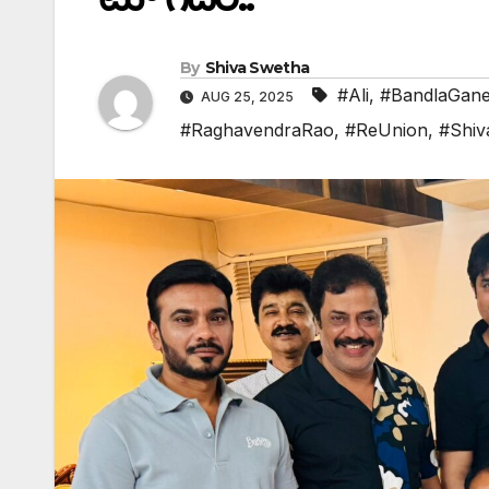
By
Shiva Swetha
#Ali
,
#BandlaGan
AUG 25, 2025
#RaghavendraRao
,
#ReUnion
,
#Shiva