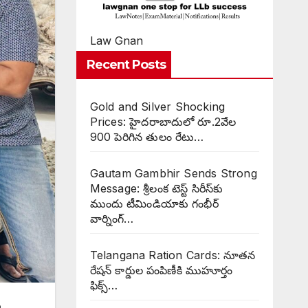
Law Gnan
Recent Posts
Gold and Silver Shocking
Prices: హైదరాబాదులో రూ.2వేల
900 పెరిగిన తులం రేటు…
Gautam Gambhir Sends Strong
Message: శ్రీలంక టెస్ట్ సిరీస్‌కు
ముందు టీమిండియాకు గంభీర్
వార్నింగ్…
Telangana Ration Cards: నూతన
రేషన్ కార్డుల పంపిణీకి ముహూర్తం
ఫిక్స్‌…
ు