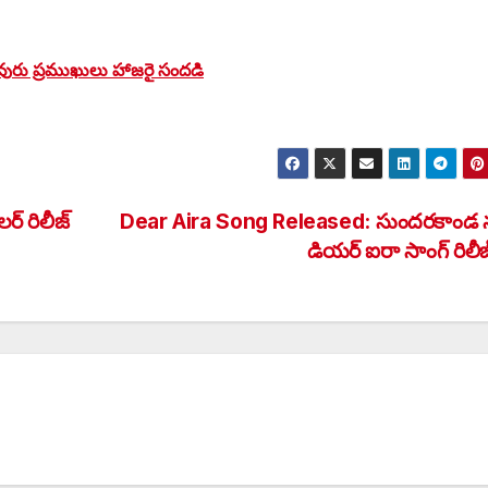
పలువురు ప్రముఖులు హాజరై సంద‌డి
్ రిలీజ్
Dear Aira Song Released: సుందరకాండ 
డియర్ ఐరా సాంగ్ రిలీజ