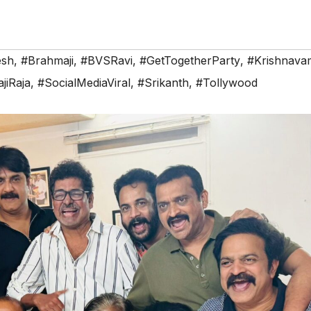
esh
,
#Brahmaji
,
#BVSRavi
,
#GetTogetherParty
,
#Krishnava
jiRaja
,
#SocialMediaViral
,
#Srikanth
,
#Tollywood