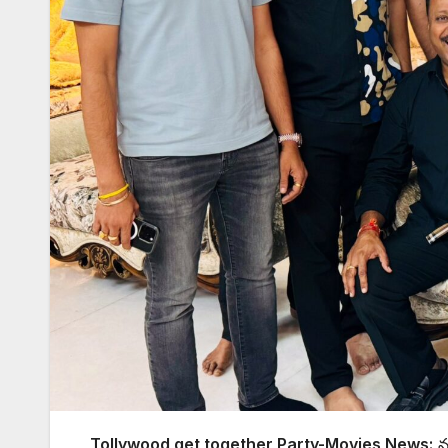
Tollywood get together Party-Movies News:
నట