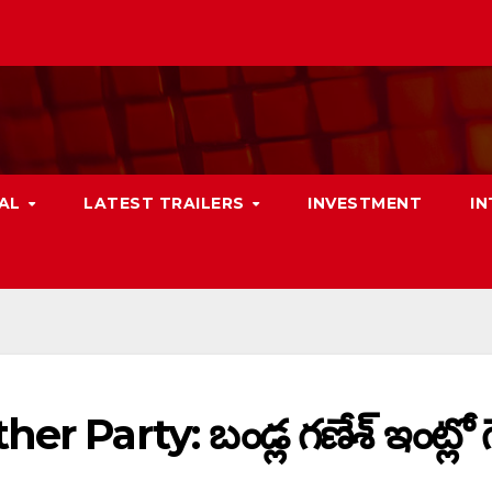
NAL
LATEST TRAILERS
INVESTMENT
I
 Party: బండ్ల గణేశ్‌ ఇంట్లో గ