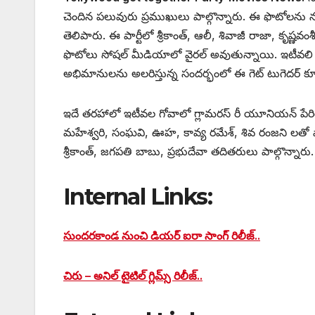
చెందిన పలువురు ప్రముఖులు పాల్గొన్నారు. ఈ ఫొటోలను నటు
తెలిపారు. ఈ పార్టీలో శ్రీకాంత్, ఆలీ, శివాజీ రాజా, కృష్ణ
ఫొటోలు సోషల్ మీడియాలో వైరల్ అవుతున్నాయి. ఇటీవల
అభిమానులను అలరిస్తున్న సందర్భంలో ఈ గెట్ టుగెదర్ కూ
ఇదే తరహాలో ఇటీవల గోవాలో గ్లామరస్ రీ యూనియన్ పేరిట ఓ ప
మహేశ్వరి, సంఘవి, ఊహ, కావ్య రమేశ్, శివ రంజని లతో ప
శ్రీకాంత్, జగపతి బాబు, ప్రభుదేవా తదితరులు పాల్గొన్నా
Internal Links:
సుందరకాండ నుంచి డియర్ ఐరా సాంగ్ రిలీజ్..
చిరు – అనిల్ టైటిల్ గ్లిమ్స్ రిలీజ్..