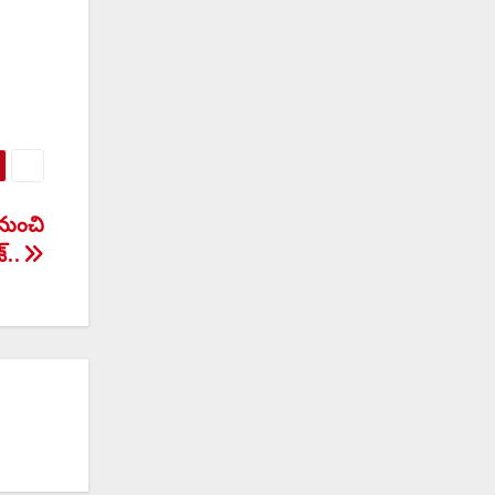
నుంచి
్..