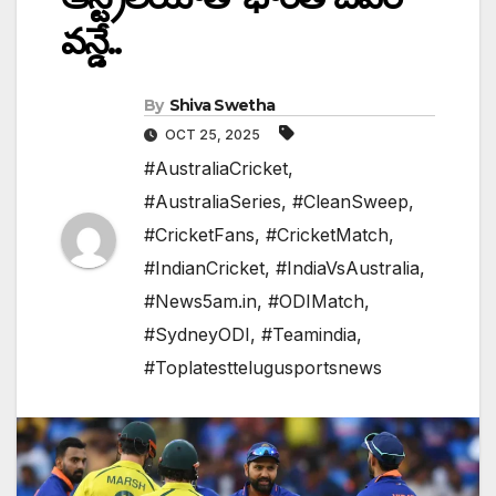
వన్డే..
By
Shiva Swetha
OCT 25, 2025
#AustraliaCricket
,
#AustraliaSeries
,
#CleanSweep
,
#CricketFans
,
#CricketMatch
,
#IndianCricket
,
#IndiaVsAustralia
,
#News5am.in
,
#ODIMatch
,
#SydneyODI
,
#Teamindia
,
#Toplatesttelugusportsnews