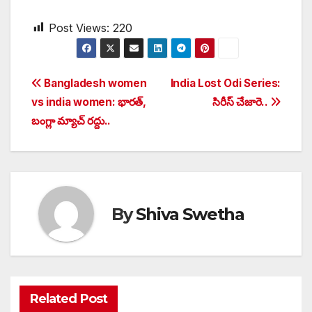
Post Views:
220
Post
Bangladesh women
India Lost Odi Series:
vs india women: భారత్,
సిరీస్‌ చేజారె..
navigation
బంగ్లా మ్యాచ్ రద్దు..
By
Shiva Swetha
Related Post