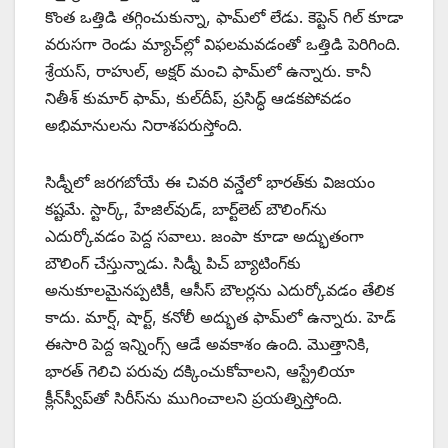
కొంత ఒత్తిడి తగ్గించుకున్నా, ఫామ్‌లో లేడు. కెప్టెన్‌ గిల్‌ కూడా
వరుసగా రెండు మ్యాచ్‌ల్లో విఫలమవడంతో ఒత్తిడి పెరిగింది.
శ్రేయస్‌, రాహుల్‌, అక్షర్‌ మంచి ఫామ్‌లో ఉన్నారు. కానీ
నితీశ్‌ కుమార్‌ ఫామ్‌, కుల్‌దీప్‌, ప్రసిద్ధ్‌ ఆడకపోవడం
అభిమానులను నిరాశపరుస్తోంది.
సిడ్నీలో జరగబోయే ఈ చివరి వన్డేలో భారత్‌కు విజయం
కష్టమే. స్టార్క్‌, హేజిల్‌వుడ్‌, బార్ట్‌లెట్‌ బౌలింగ్‌ను
ఎదుర్కోవడం పెద్ద సవాలు. జంపా కూడా అద్భుతంగా
బౌలింగ్‌ చేస్తున్నాడు. సిడ్నీ పిచ్‌ బ్యాటింగ్‌కు
అనుకూలమైనప్పటికీ, ఆసీస్‌ బౌలర్లను ఎదుర్కోవడం తేలిక
కాదు. మార్ష్‌, షార్ట్‌, కనోలీ అద్భుత ఫామ్‌లో ఉన్నారు. హెడ్‌
ఈసారి పెద్ద ఇన్నింగ్స్‌ ఆడే అవకాశం ఉంది. మొత్తానికి,
భారత్‌ గెలిచి పరువు దక్కించుకోవాలని, ఆస్ట్రేలియా
క్లీన్‌స్వీప్‌తో సిరీస్‌ను ముగించాలని ప్రయత్నిస్తోంది.