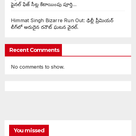
ఫైనల్ ఫేజ్ సీట్ల కేటాయింపు పూర్తి…
Himmat Singh Bizarre Run Out: ఢిల్లీ ప్రీమియర్
లీగ్‌లో అరుదైన రనౌట్ ఘటన వైరల్.
Recent Comments
No comments to show.
You missed