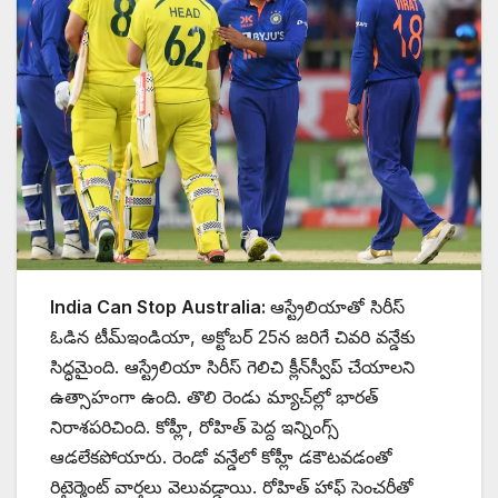
India Can Stop Australia:
ఆస్ట్రేలియాతో సిరీస్‌
ఓడిన టీమ్‌ఇండియా, అక్టోబర్ 25న జరిగే చివరి వన్డేకు
సిద్ధమైంది. ఆస్ట్రేలియా సిరీస్‌ గెలిచి క్లీన్‌స్వీప్‌ చేయాలని
ఉత్సాహంగా ఉంది. తొలి రెండు మ్యాచ్‌ల్లో భారత్‌
నిరాశపరిచింది. కోహ్లీ, రోహిత్‌ పెద్ద ఇన్నింగ్స్‌
ఆడలేకపోయారు. రెండో వన్డేలో కోహ్లీ డకౌటవడంతో
రిటైర్మెంట్‌ వార్తలు వెలువడ్డాయి. రోహిత్‌ హాఫ్‌ సెంచరీతో