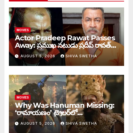
MOVIES
Actor Pradeep Rawat Passes
Away: ప్రముఖ నటుడు ప్రదీప్ రావత్
మృతి…
AUGUST 5, 2026
SHIVA SWETHA
MOVIES
Why Was Hanuman Missing:
‘రామాయణం’ ట్రైలర్‌లో
హనుమంతుడు ఎందుకు కనిపించలేదు…
AUGUST 5, 2026
SHIVA SWETHA