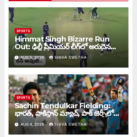
SPORTS
Himmat Singh Bizarre Run
Out: ఢిల్లీ ప్రీమియర్ లీగ్‌లో అరుదైన
రనౌట్ ఘటన వైరల్.
AUG 5, 2026
SHIVA SWETHA
SPORTS
Sachin Tendulkar Fielding:
భారత్, పాకిస్థాన్ మ్యాచ్, పాక్ జెర్సీలో
బరిలోకి దిగిన సచిన్…
AUG 4, 2026
SHIVA SWETHA