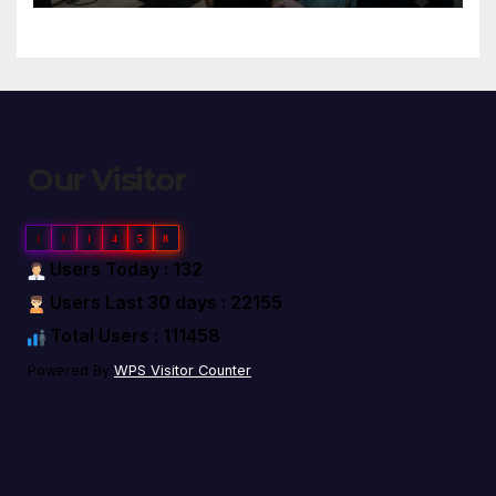
Our Visitor
1
1
1
4
5
8
Users Today : 132
Users Last 30 days : 22155
Total Users : 111458
Powered By
WPS Visitor Counter