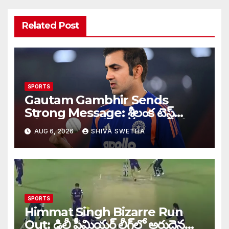
Related Post
SPORTS
Gautam Gambhir Sends
Strong Message: శ్రీలంక టెస్ట్
సిరీస్‌కు ముందు టీమిండియాకు గంభీర్
AUG 6, 2026
SHIVA SWETHA
వార్నింగ్…
SPORTS
Himmat Singh Bizarre Run
Out: ఢిల్లీ ప్రీమియర్ లీగ్‌లో అరుదైన