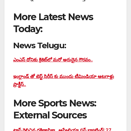
More Latest News
Today:
News Telugu:
ఎంఎస్ ధోనికు క్రికెట్‌లో మరో అరుదైన గౌరవం..
ఇంగ్లాండ్ తో టెస్ట్ సిరీస్ కు ముందు టీమిండియా ఆటగాళ్లు
ప్రాక్టీస్..
More Sports News:
External Sources
టాస్‌ గెలిచిన దక్షిణాఫ్రికా.. ఆస్ట్రేలియా ఫస్ట్‌ బ్యాటింగ్‌! 27