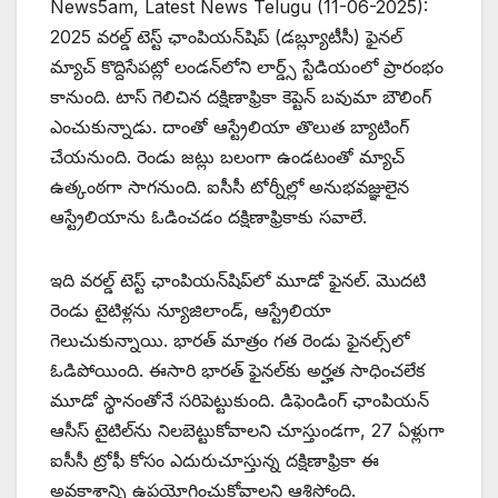
News5am, Latest News Telugu (11-06-2025):
2025 వరల్డ్ టెస్ట్ ఛాంపియన్‌షిప్ (డబ్ల్యూటీసీ) ఫైనల్
మ్యాచ్‌ కొద్దిసేపట్లో లండన్‌లోని లార్డ్స్ స్టేడియంలో ప్రారంభం
కానుంది. టాస్ గెలిచిన దక్షిణాఫ్రికా కెప్టెన్ బవుమా బౌలింగ్
ఎంచుకున్నాడు. దాంతో ఆస్ట్రేలియా తొలుత బ్యాటింగ్
చేయనుంది. రెండు జట్లు బలంగా ఉండటంతో మ్యాచ్
ఉత్కంఠగా సాగనుంది. ఐసీసీ టోర్నీల్లో అనుభవజ్ఞులైన
ఆస్ట్రేలియాను ఓడించడం దక్షిణాఫ్రికాకు సవాలే.
ఇది వరల్డ్ టెస్ట్ ఛాంపియన్‌షిప్‌లో మూడో ఫైనల్. మొదటి
రెండు టైటిళ్లను న్యూజిలాండ్, ఆస్ట్రేలియా
గెలుచుకున్నాయి. భారత్ మాత్రం గత రెండు ఫైనల్స్‌లో
ఓడిపోయింది. ఈసారి భారత్‌ ఫైనల్‌కు అర్హత సాధించలేక
మూడో స్థానంతోనే సరిపెట్టుకుంది. డిఫెండింగ్ ఛాంపియన్
ఆసీస్ టైటిల్‌ను నిలబెట్టుకోవాలని చూస్తుండగా, 27 ఏళ్లుగా
ఐసీసీ ట్రోఫీ కోసం ఎదురుచూస్తున్న దక్షిణాఫ్రికా ఈ
అవకాశాన్ని ఉపయోగించుకోవాలని ఆశిస్తోంది.