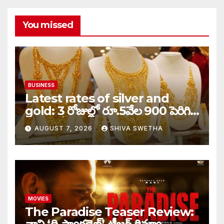
You missed
BUSINESS
Latest rates of silver and
gold: 3 రోజుల్లో రూ.5వేల 900 పెరిగిన
తులం గోల్డ్…
AUGUST 7, 2026
SHIVA SWETHA
MOVIES
The Paradise Teaser Review: