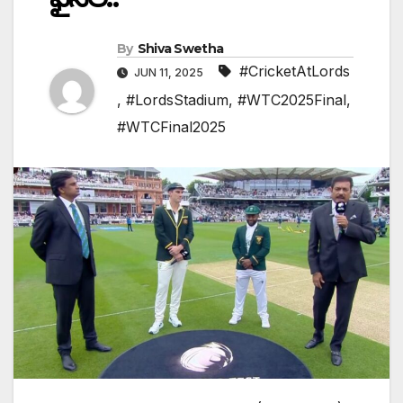
By
Shiva Swetha
#CricketAtLords
JUN 11, 2025
,
#LordsStadium
,
#WTC2025Final
,
#WTCFinal2025