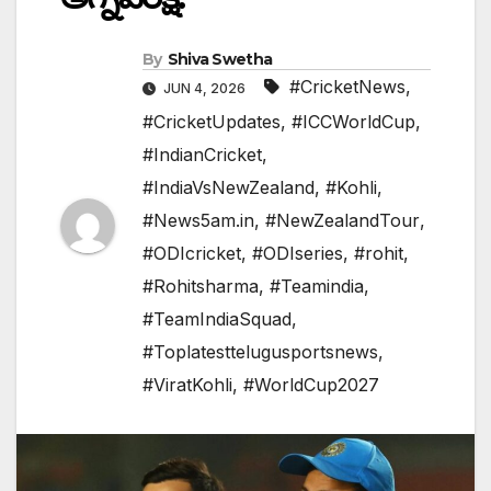
By
Shiva Swetha
#CricketNews
,
JUN 4, 2026
#CricketUpdates
,
#ICCWorldCup
,
#IndianCricket
,
#IndiaVsNewZealand
,
#Kohli
,
#News5am.in
,
#NewZealandTour
,
#ODIcricket
,
#ODIseries
,
#rohit
,
#Rohitsharma
,
#Teamindia
,
#TeamIndiaSquad
,
#Toplatesttelugusportsnews
,
#ViratKohli
,
#WorldCup2027