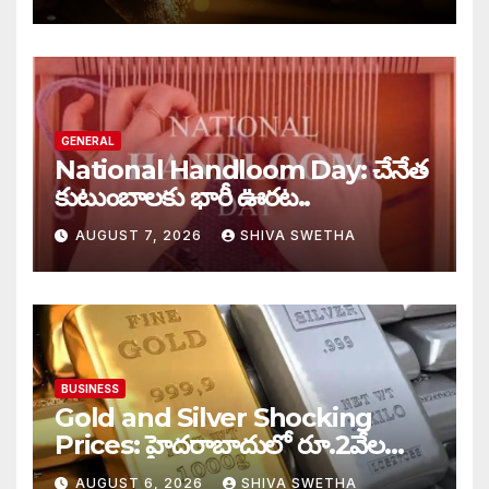
GENERAL
National Handloom Day: చేనేత
కుటుంబాలకు భారీ ఊరట..
AUGUST 7, 2026
SHIVA SWETHA
BUSINESS
Gold and Silver Shocking
Prices: హైదరాబాదులో రూ.2వేల
900 పెరిగిన తులం రేటు…
AUGUST 6, 2026
SHIVA SWETHA