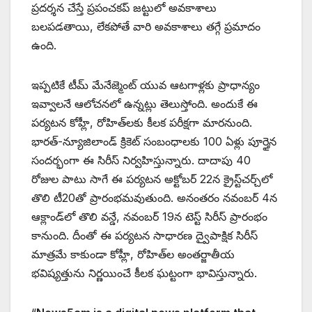
ప్రదర్శన చేస్తే ప్రపంచకప్ జట్టులో అవకాశాలు
బలపడతాయి, లేకపోతే వారి అవకాశాలు తగ్గే ప్రమాదం
ఉంది.
ఇప్పటికే టీమ్ మేనేజ్మెంట్ యువ ఆటగాళ్లకు ప్రాధాన్యం
ఇవ్వాలనే ఆలోచనలో ఉన్నట్లు తెలుస్తోంది. అందుకే ఈ
పర్యటన కోహ్లీ, రోహిత్‌లకు కీలక పరీక్షగా మారనుంది.
భారత్-న్యూజిలాండ్ క్రికెట్ సంబంధాలకు 100 ఏళ్లు పూర్తైన
సందర్భంగా ఈ సిరీస్ నిర్వహిస్తున్నారు. దాదాపు 40
రోజుల పాటు సాగే ఈ పర్యటన అక్టోబర్ 22న క్రైస్ట్‌చర్చ్‌లో
తొలి టీ20తో ప్రారంభమవుతుంది. అనంతరం నవంబర్ 4న
ఆక్లాండ్‌లో తొలి వన్డే, నవంబర్ 19న టెస్ట్ సిరీస్ ప్రారంభం
కానుంది. దీంతో ఈ పర్యటన సాధారణ ద్వైపాక్షిక సిరీస్
మాత్రమే కాకుండా కోహ్లీ, రోహిత్‌ల అంతర్జాతీయ
భవిష్యత్తును నిర్ణయించే కీలక ఘట్టంగా భావిస్తున్నారు.