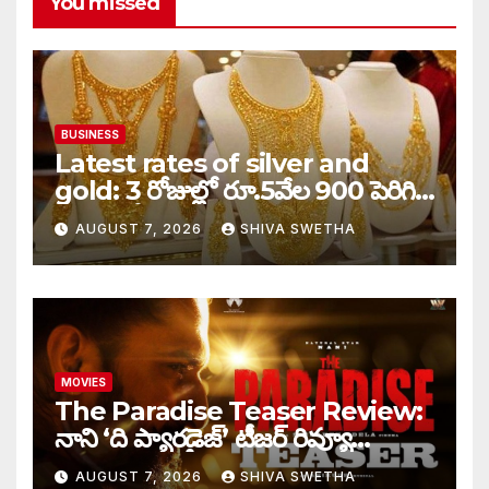
You missed
BUSINESS
Latest rates of silver and
gold: 3 రోజుల్లో రూ.5వేల 900 పెరిగిన
తులం గోల్డ్…
AUGUST 7, 2026
SHIVA SWETHA
MOVIES
The Paradise Teaser Review:
నాని ‘ది ప్యారడైజ్’ టీజర్ రివ్యూ…
AUGUST 7, 2026
SHIVA SWETHA