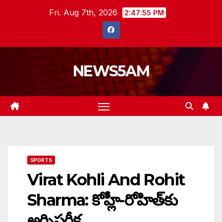
Skip
Fri. Aug 7th, 2026
2:47:56 PM
to
content
NEWS5AM
SPORTS
Virat Kohli And Rohit
Sharma: కోహ్లీ-రోహిత్‌కు
అగ్నిపరీక్ష.