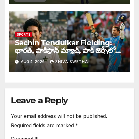
SPORTS
Sachin Tendulkar Fielding:
భారత్, పాకిస్థాన్ మ్యాచ్, పాక్ జెర్సీలో
బరిలోకి దిగిన సచిన్…
AUG 4, 2026
SHIVA SWETHA
Leave a Reply
Your email address will not be published.
Required fields are marked
*
Comment
*