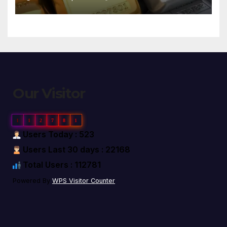
Our Visitor
1
1
2
7
8
1
Users Today : 523
Users Last 30 days : 22168
Total Users : 112781
Powered By
WPS Visitor Counter