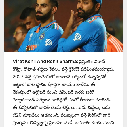
Virat Kohli And Rohit Sharma:
ప్రస్తుతం విరాట్
కోహ్లీ, రోహిత్ శర్మలు కేవలం వన్డే క్రికెట్‌కే పరిమితమయ్యారు.
2027 వన్డే ప్రపంచకప్‌లో ఆడాలనే లక్ష్యంతో ఉన్నప్పటికీ,
జట్టులో వారి స్థానం పూర్తిగా ఖాయం కాలేదు. ఈ
నేపథ్యంలో అక్టోబర్ నుంచి డిసెంబర్ వరకు జరిగే
న్యూజిలాండ్ పర్యటన వారిద్దరికీ ఎంతో కీలకంగా మారింది.
ఈ పర్యటనలో భారత్ రెండు టెస్టులు, ఐదు వన్డేలు, ఐదు
టీ20 మ్యాచ్‌లు ఆడనుంది. ముఖ్యంగా వన్డే సిరీస్‌లో వారి
ప్రదర్శన భవిష్యత్తుపై ప్రభావం చూపే అవకాశం ఉంది. మంచి