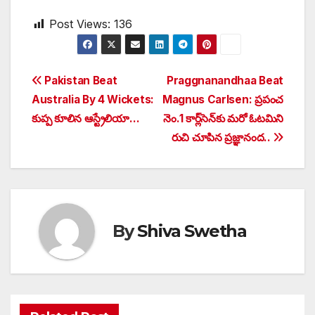
Post Views:
136
Post
Pakistan Beat
Praggnanandhaa Beat
Australia By 4 Wickets:
Magnus Carlsen: ప్రపంచ
navigation
కుప్ప కూలిన ఆస్ట్రేలియా…
నెం.1 కార్ల్‌సెన్‌కు మరో ఓటమిని
రుచి చూపిన ప్రజ్ఞానంద..
By
Shiva Swetha