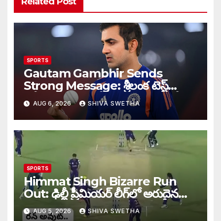
Related Post
SPORTS
Gautam Gambhir Sends
Strong Message: శ్రీలంక టెస్ట్
సిరీస్‌కు ముందు టీమిండియాకు గంభీర్
AUG 6, 2026
SHIVA SWETHA
వార్నింగ్…
SPORTS
Himmat Singh Bizarre Run
Out: ఢిల్లీ ప్రీమియర్ లీగ్‌లో అరుదైన
రనౌట్ ఘటన వైరల్.
AUG 5, 2026
SHIVA SWETHA