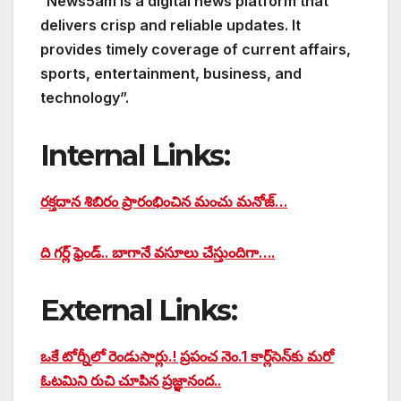
“
News5am is a digital news platform that
delivers crisp and reliable updates. It
provides timely coverage of current affairs,
sports, entertainment, business, and
technology”.
Internal Links:
రక్తదాన శిబిరం ప్రారంభించిన మంచు మనోజ్…
ది గర్ల్ ఫ్రెండ్.. బాగానే వసూలు చేస్తుందిగా….
External Links:
ఒకే టోర్నీలో రెండుసార్లు.! ప్రపంచ నెం.1 కార్ల్‌సెన్‌కు మరో
ఓటమిని రుచి చూపిన ప్రజ్ఞానంద..