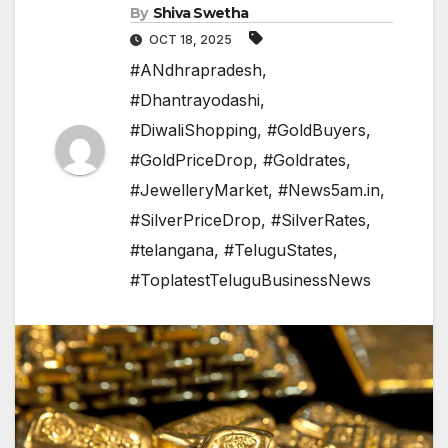
By
Shiva Swetha
OCT 18, 2025
#ANdhrapradesh
,
#Dhantrayodashi
,
#DiwaliShopping
,
#GoldBuyers
,
#GoldPriceDrop
,
#Goldrates
,
#JewelleryMarket
,
#News5am.in
,
#SilverPriceDrop
,
#SilverRates
,
#telangana
,
#TeluguStates
,
#ToplatestTeluguBusinessNews