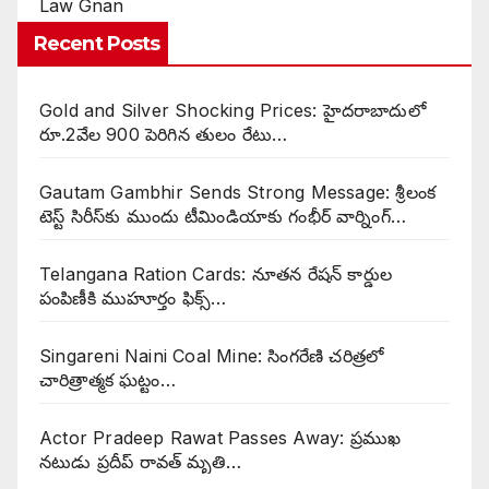
Law Gnan
Recent Posts
Gold and Silver Shocking Prices: హైదరాబాదులో
రూ.2వేల 900 పెరిగిన తులం రేటు…
Gautam Gambhir Sends Strong Message: శ్రీలంక
టెస్ట్ సిరీస్‌కు ముందు టీమిండియాకు గంభీర్ వార్నింగ్…
Telangana Ration Cards: నూతన రేషన్ కార్డుల
పంపిణీకి ముహూర్తం ఫిక్స్‌…
Singareni Naini Coal Mine: సింగరేణి చరిత్రలో
చారిత్రాత్మక ఘట్టం…
Actor Pradeep Rawat Passes Away: ప్రముఖ
నటుడు ప్రదీప్ రావత్ మృతి…