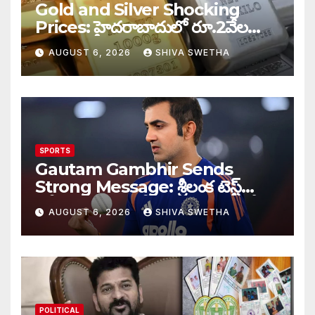
Gold and Silver Shocking
Prices: హైదరాబాదులో రూ.2వేల
900 పెరిగిన తులం రేటు…
AUGUST 6, 2026
SHIVA SWETHA
SPORTS
Gautam Gambhir Sends
Strong Message: శ్రీలంక టెస్ట్
సిరీస్‌కు ముందు టీమిండియాకు గంభీర్
AUGUST 6, 2026
SHIVA SWETHA
వార్నింగ్…
POLITICAL