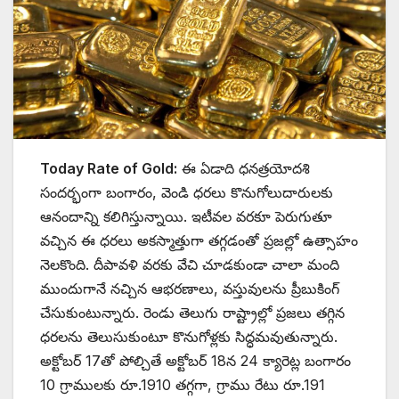
Today Rate of Gold:
ఈ ఏడాది ధనత్రయోదశి
సందర్భంగా బంగారం, వెండి ధరలు కొనుగోలుదారులకు
ఆనందాన్ని కలిగిస్తున్నాయి. ఇటీవల వరకూ పెరుగుతూ
వచ్చిన ఈ ధరలు అకస్మాత్తుగా తగ్గడంతో ప్రజల్లో ఉత్సాహం
నెలకొంది. దీపావళి వరకు వేచి చూడకుండా చాలా మంది
ముందుగానే నచ్చిన ఆభరణాలు, వస్తువులను ప్రీబుకింగ్
చేసుకుంటున్నారు. రెండు తెలుగు రాష్ట్రాల్లో ప్రజలు తగ్గిన
ధరలను తెలుసుకుంటూ కొనుగోళ్లకు సిద్ధమవుతున్నారు.
అక్టోబర్ 17తో పోల్చితే అక్టోబర్ 18న 24 క్యారెట్ల బంగారం
10 గ్రాములకు రూ.1910 తగ్గగా, గ్రాము రేటు రూ.191