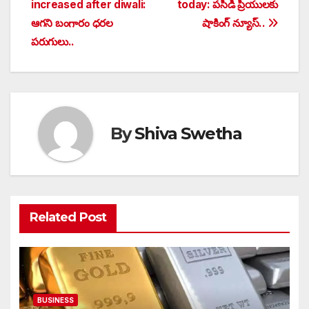
increased after diwali:
today: పసిడి ప్రియులకు
navigation
ఆగని బంగారం ధరల
షాకింగ్ న్యూస్..
పరుగులు..
By
Shiva Swetha
Related Post
BUSINESS