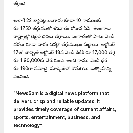
తగ్గింది.
అలాగే 22 క్యారెట్ల బంగారం కూడా 10 గ్రాములకు
రూ.1750 తగ్గుదలతో శనివారం రోజున ఏపీ, తెలంగాణ
రాష్ట్రాల్లో రిటైల్ ధరలు తగ్గాయి. బంగారంతో పాటు వెండి
ధరలు కూడా వారం చివర్లో తగ్గుముఖం పట్టాయి. అక్టోబర్
17తో పోల్చితే అక్టోబర్ 18న వెండి కేజీకి రూ.17,000 తగ్గి
రూ.1,90,000కు చేరుకుంది. అంటే గ్రాము వెండి ధర
రూ.190గా నమోదై, మార్కెట్‌లో కొనుగోలు ఉత్సాహాన్ని
పెంచింది.
“
News5am is a digital news platform that
delivers crisp and reliable updates. It
provides timely coverage of current affairs,
sports, entertainment, business, and
technology”.