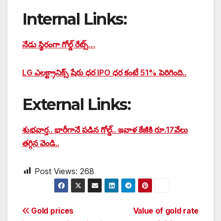
Internal Links:
నేడు స్థిరంగా గోల్డ్ రేట్స్…
LG ఎలక్ట్రానిక్స్ షేరు ధర IPO ధర కంటే 51% పెరిగింది..
External Links:
శుభవార్త.. భారీగానే పడిన గోల్డ్.. ఇవాళ కేజీకి రూ.17వేలు
తగ్గిన వెండి..
Post Views:
268
Post
Gold prices
Value of gold rate