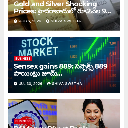
Gold and Silver Shocking
Prices: హైదరాబాదులో రూ.2వేల 900
పెరిగిన తులం రేటు…
AUG 6, 2026
SHIVA SWETHA
BUSINESS
Sensex gains 889: సెన్సెక్స్ 889
పాయింట్లు జూమ్‌‌…
JUL 30, 2026
SHIVA SWETHA
BUSINESS