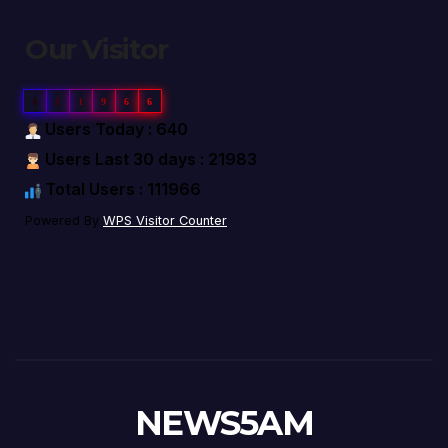
Our Visitor
1
1
1
9
6
6
Users Today : 640
Users Last 30 days : 21983
Total Users : 111966
Powered By
WPS Visitor Counter
NEWS5AM