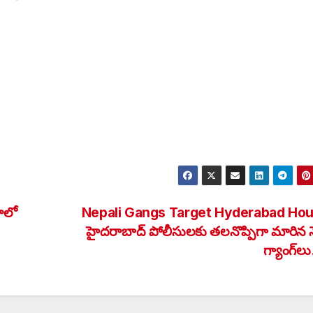
ాలో
Nepali Gangs Target Hyderabad Hou
హైదరాబాద్ పోలీసులకు తలనొప్పిగా మారిన న
గ్యాంగ్‌