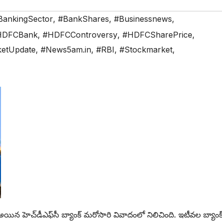
BankingSector
,
#BankShares
,
#Businessnews
,
HDFCBank
,
#HDFCControversy
,
#HDFCSharePrice
,
etUpdate
,
#News5am.in
,
#RBI
,
#Stockmarket
,
 అయిన హెచ్‌డీఎఫ్‌సీ బ్యాంక్ మరోసారి వివాదంలో నిలిచింది. ఇటీవల బ్యాంక్