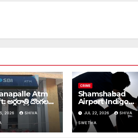
CRIME
anapalle Atm
Shamshabad
ి దొంగల
Airport Indigo
 బీభత్సం…
Employee Attac
5, 2026
SHIVA
JUL 22, 2026
SHIVA
ఇండిగో ఉద్యోగినిపై క్య
డ్రైవర్ అత్యాచారయత
A
SWETHA