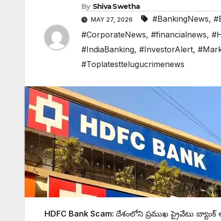
By
Shiva Swetha
#BankingNews
,
#
MAY 27, 2026
#CorporateNews
,
#financialnews
,
#
#IndiaBanking
,
#InvestorAlert
,
#Mark
#Toplatesttelugucrimenews
HDFC Bank Scam:
దేశంలోని ప్రముఖ ప్రైవేటు బ్యాంక్