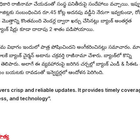
ధికారి రాజీనామా చేయడంతో సంస్థ పనితీరుపై సందేహాలు వచ్చాయి. ఇప్ప
ిట్లకు సంబంధించిన రూ.45 కోట్ల అదనపు వడ్డీని నేరుగా ఇవ్వకుండా, రోడ్ 
ాన్ని కొంతమంది వెండర్ల ద్వారా ఖర్చు చేసినట్లు బ్యాంక్ అంతర్గత
 బ్యాంక్ షేర్లు కూడా దాదాపు 2 శాతం పడిపోయాయి.
 తమ విభాగం ఇందులో పాత్ర పోషించిందని అంగీకరించినట్లు సమాచారం. మార
కే బ్యాంక్ చైర్మన్ అటాను చక్రవర్తి రాజీనామా చేశారు. బ్యాంక్‌లో కొన్ని
ిపారు. అలాగే ఈ వ్యవహారంపై జరిగిన చర్చల్లో బ్యాంక్ ఎండీ & సీఈఓ 
యం బయటకు రావడంతో ఇన్వెస్టర్లలో ఆందోళన పెరిగింది.
vers crisp and reliable updates. It provides timely covera
ess, and technology”.
హత్య