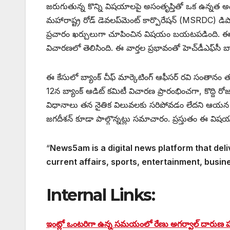
జరుగుతున్న కొన్ని విషయాలపై అసంతృప్తితో ఒక ఉన్నత అ
మహారాష్ట్ర రోడ్ డెవలప్‌మెంట్ కార్పొరేషన్ (MSRDC) డిపాజ
ప్రచారం ఖర్చులుగా చూపించిన విషయం బయటపడింది. ఈ మొత్త
విచారణలో తెలిసింది. ఈ వార్తల ప్రభావంతో హెచ్‌డీఎఫ్‌సీ
ఈ కేసులో బ్యాంక్ చీఫ్ మార్కెటింగ్ ఆఫీసర్ రవి సంతానం
12న బ్యాంక్ ఆడిట్ కమిటీ విచారణ ప్రారంభించగా, కొద్ది రోజుల
విధానాలు తన నైతిక విలువలకు సరిపోవడం లేదని ఆయన తెల
జగదీశన్ కూడా పాల్గొన్నట్లు సమాచారం. ప్రస్తుతం ఈ విష
“
News5am is a digital news platform that deli
current affairs, sports, entertainment, busin
Internal Links:
ఇంట్లో ఒంటరిగా ఉన్న సమయంలో రేణు అగర్వాల్ దారుణ 