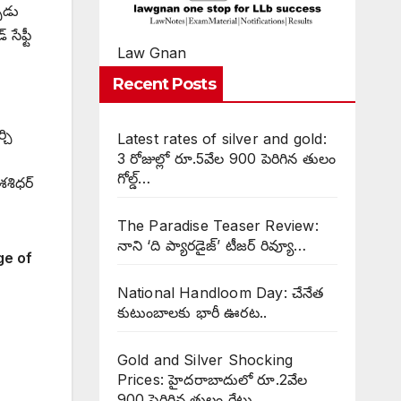
ుడు
సేఫ్టీ
Law Gnan
Recent Posts
్చి
Latest rates of silver and gold:
3 రోజుల్లో రూ.5వేల 900 పెరిగిన తులం
గోల్డ్…
శశిధర్
The Paradise Teaser Review:
నాని ‘ది ప్యారడైజ్’ టీజర్ రివ్యూ…
ge of
National Handloom Day: చేనేత
కుటుంబాలకు భారీ ఊరట..
Gold and Silver Shocking
Prices: హైదరాబాదులో రూ.2వేల
900 పెరిగిన తులం రేటు…