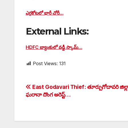
ఎర్రకోటలో భారీ చోరీ…
External Links:
HDFC బ్యాంకులో వడ్డీ స్కామ్…
Post Views:
131
Post
East Godavari Thief: తూర్పుగోదావరి జిల్ల
ఘరానా దొంగ అరెస్ట్…
navigation