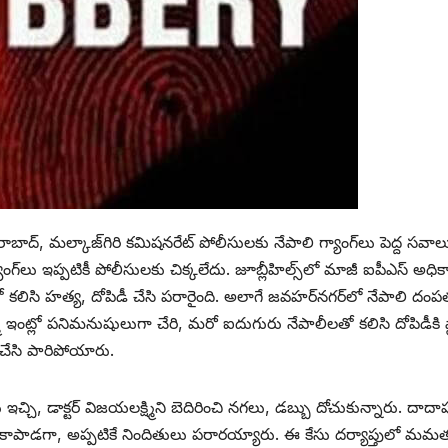
ాబాద్, మల్కాజ్‌గిరి కమిషనరేట్ పోలీసులకు నేపాలి గ్యాంగ్‌లు పెద్ద సవాల
గ్‌లు ఇప్పటికీ పోలీసులకు చిక్కలేదు. జూబ్లీహిల్స్‌లో మాజీ ఐపీఎస్ అధికా
ో కలిసి హత్య, దోపిడీ చేసి పరారైంది. అలాగే జవహర్‌నగర్‌లో నేపాలి దం
మి ఇంట్లో పనిమనుషులుగా చేరి, మరో ఐదుగురు నేపాలీలతో కలిసి దోపిడీకి ప్
డీ చేసి పారిపోయారు.
ి, డాక్టర్ విజయలక్ష్మిని బెదిరించి నగలు, డబ్బు దోచుకున్నారు. దాదా
ి కాపాడగా, అప్పటికే నిందితులు పరారయ్యారు. ఈ కేసు దర్యాప్తులో మమ