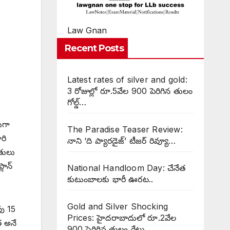
Law Gnan
Recent Posts
Latest rates of silver and gold:
3 రోజుల్లో రూ.5వేల 900 పెరిగిన తులం
గోల్డ్…
ుగా
The Paradise Teaser Review:
రి
నాని ‘ది ప్యారడైజ్’ టీజర్ రివ్యూ…
పతులు
లాన్
National Handloom Day: చేనేత
కుటుంబాలకు భారీ ఊరట..
Gold and Silver Shocking
పు 15
Prices: హైదరాబాదులో రూ.2వేల
త అనే
900 పెరిగిన తులం రేటు…