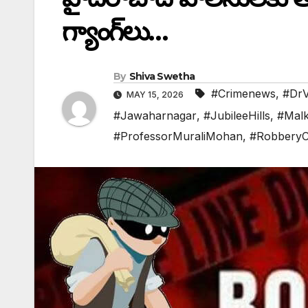
గ్యాంగ్‌లు…
By
Shiva Swetha
#Crimenews
,
#DrV
MAY 15, 2026
#Jawaharnagar
,
#JubileeHills
,
#Malka
#ProfessorMuraliMohan
,
#RobberyC