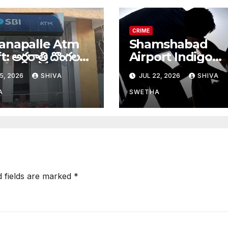
CRIME
anapalle Atm
Shamshabad
ి దొంగల
Airport Indigo
 బీభత్సం…
Employee Attac
5, 2026
SHIVA
JUL 22, 2026
SHIVA
ఇండిగో ఉద్యోగినిపై క్య
డ్రైవర్ అత్యాచారయత
A
SWETHA
d fields are marked
*