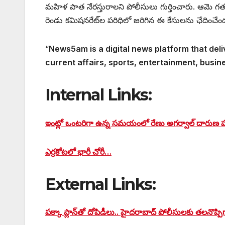
మహిళ పాత నేరస్తురాలని పోలీసులు గుర్తించారు. ఆమె గతంలో
రెండు కమిషనరేట్‌ల పరిధిలో జరిగిన ఈ కేసులను ఛేదించేంద
“
News5am is a digital news platform that deli
current affairs, sports, entertainment, busin
Internal Links:
ఇంట్లో ఒంటరిగా ఉన్న సమయంలో రేణు అగర్వాల్ దారుణ 
ఎర్రకోటలో భారీ చోరీ…
External Links:
పక్కా ప్లాన్‌తో దోపిడీలు.. హైదరాబాద్ పోలీసులకు తలనొప్పిగ