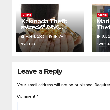
CRIME
CRIME
Kakinada Theft:
Mad
కాకినాడలో విచిత్ర
Theft: అర్ధరాత్ర
దొంగతనం…
ముఠా
AUG 4, 2026
SHIVA
JUL 2
SWETHA
SWETH
Leave a Reply
Your email address will not be published.
Require
Comment
*