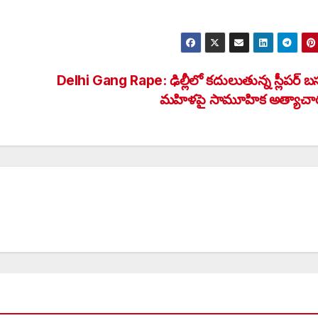
Delhi Gang Rape: ఢిల్లీలో కదులుతున్న స్లీపర్ బ
మహిళపై సామూహిక అత్యాచ