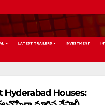
NAL
LATEST TRAILERS
INVESTMENT
I
t Hyderabad Houses:
నొప్పిగా మారిన నేపాలీ