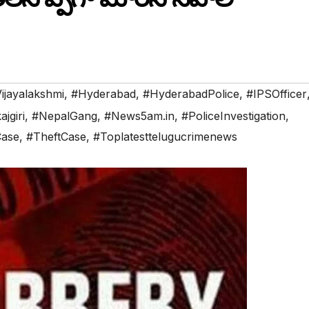
ijayalakshmi
,
#Hyderabad
,
#HyderabadPolice
,
#IPSOfficer
jgiri
,
#NepalGang
,
#News5am.in
,
#PoliceInvestigation
,
ase
,
#TheftCase
,
#Toplatesttelugucrimenews