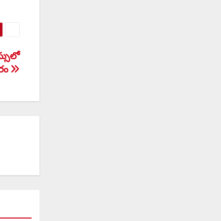
స్సులో
ారం