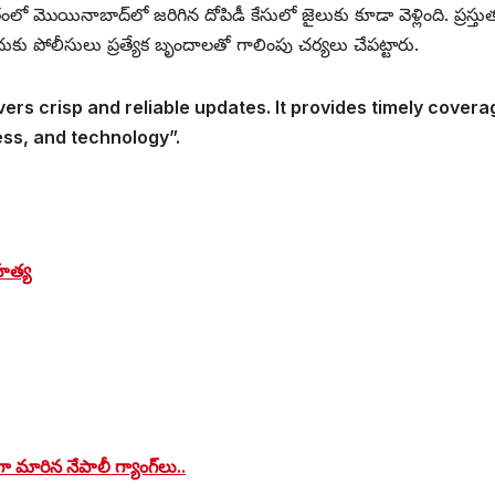
 మొయినాబాద్‌లో జరిగిన దోపిడీ కేసులో జైలుకు కూడా వెళ్లింది. ప్రస్తు
ుకు పోలీసులు ప్రత్యేక బృందాలతో గాలింపు చర్యలు చేపట్టారు.
vers crisp and reliable updates. It provides timely covera
ess, and technology”.
హత్య
ా మారిన నేపాలీ గ్యాంగ్‌లు..