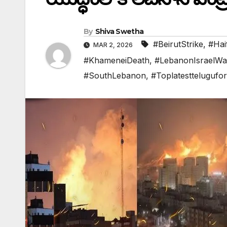
By
Shiva Swetha
#BeirutStrike
,
#Hai
MAR 2, 2026
#KhameneiDeath
,
#LebanonIsraelWa
#SouthLebanon
,
#Toplatesttelugufor