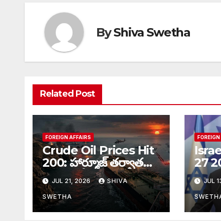
By
Shiva Swetha
Related Post
FOREIGN AFFAIRS
FOREIGN
Crude Oil Prices Hit
Isra
200: హార్మూజ్‌ తర్వాత
27 2
కొత్త సంక్షోభం, ముడి
Date:
JUL 21, 2026
SHIVA
JUL 1
చమురు ధరలు భారీగా
ఎన్ని
పెరుగుతాయా…
SWETHA
SWETH