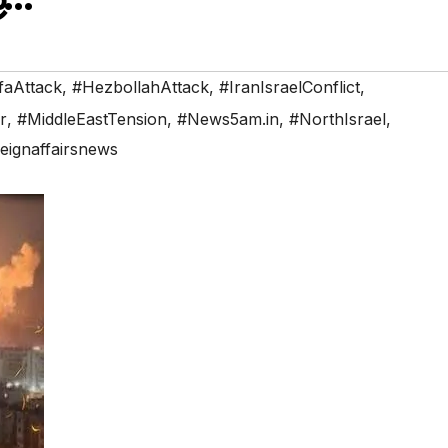
faAttack
,
#HezbollahAttack
,
#IranIsraelConflict
,
r
,
#MiddleEastTension
,
#News5am.in
,
#NorthIsrael
,
eignaffairsnews