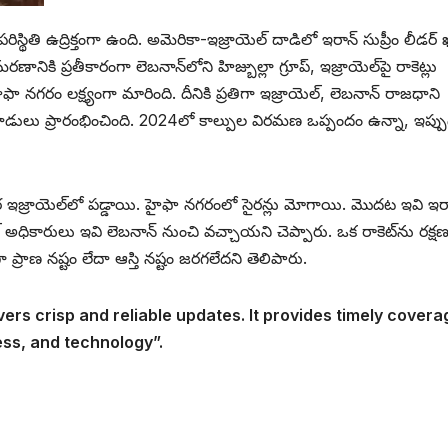
పరిస్థితి ఉద్రిక్తంగా ఉంది. అమెరికా-ఇజ్రాయెల్ దాడిలో ఇరాన్ సుప్రీం లీడర్
ానికి ప్రతీకారంగా లెబనాన్‌లోని హిజ్బుల్లా గ్రూప్, ఇజ్రాయెల్‌పై రాకెట్లు
ఫా నగరం లక్ష్యంగా మారింది. దీనికి ప్రతిగా ఇజ్రాయెల్, లెబనాన్ రాజధాని
ై దాడులు ప్రారంభించింది. 2024లో కాల్పుల విరమణ ఒప్పందం ఉన్నా, ఇప్ప
ర ఇజ్రాయెల్‌లో పడ్డాయి. హైఫా నగరంలో సైరన్లు మోగాయి. మొదట ఇవి ఇర
ధికారులు ఇవి లెబనాన్ నుంచి వచ్చాయని చెప్పారు. ఒక రాకెట్‌ను రక్ష
్దగా ప్రాణ నష్టం లేదా ఆస్తి నష్టం జరగలేదని తెలిపారు.
vers crisp and reliable updates. It provides timely covera
ess, and technology”.