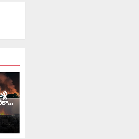
్లీ
ికా