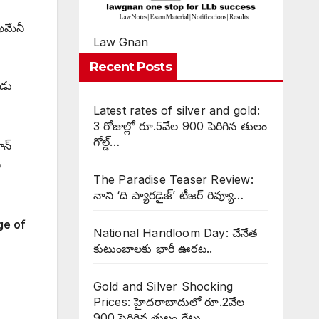
 ఖమేనీ
Law Gnan
Recent Posts
ుడు
Latest rates of silver and gold:
3 రోజుల్లో రూ.5వేల 900 పెరిగిన తులం
గోల్డ్…
ాన్
ణ
The Paradise Teaser Review:
నాని ‘ది ప్యారడైజ్’ టీజర్ రివ్యూ…
ge of
National Handloom Day: చేనేత
కుటుంబాలకు భారీ ఊరట..
Gold and Silver Shocking
Prices: హైదరాబాదులో రూ.2వేల
900 పెరిగిన తులం రేటు…