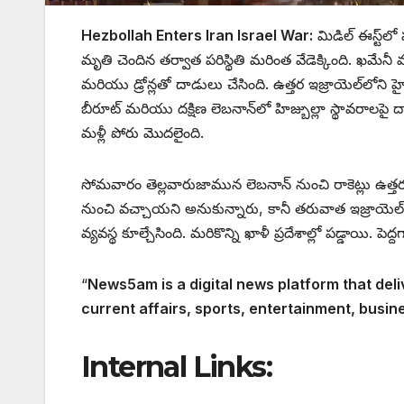
Hezbollah Enters Iran Israel War:
మిడిల్ ఈస్ట్‌లో 
మృతి చెందిన తర్వాత పరిస్థితి మరింత వేడెక్కింది. ఖమేనీ మరణ
మరియు డ్రోన్లతో దాడులు చేసింది. ఉత్తర ఇజ్రాయెల్‌లోని హై
బీరూట్ మరియు దక్షిణ లెబనాన్‌లో హిజ్బుల్లా స్థావరాలప
మళ్లీ పోరు మొదలైంది.
సోమవారం తెల్లవారుజామున లెబనాన్ నుంచి రాకెట్లు ఉత్త
నుంచి వచ్చాయని అనుకున్నారు, కానీ తరువాత ఇజ్రాయెల్ అ
వ్యవస్థ కూల్చేసింది. మరికొన్ని ఖాళీ ప్రదేశాల్లో పడ్డాయి. పెద
“
News5am is a digital news platform that deli
current affairs, sports, entertainment, busin
Internal Links: