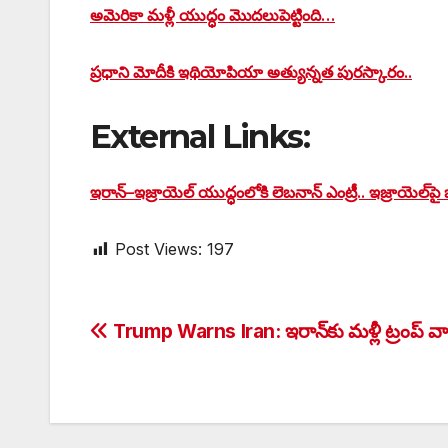
అమెరికా మళ్లీ యుద్ధం మొదలుపెట్టింది…
ప్రధాని మోదీకి ఇథియోపియా అత్యున్నత పురస్కారం..
External Links:
ఇరాన్–ఇజ్రాయెల్ యుద్ధంలోకి లెబనాన్ ఎంట్రీ.. ఇజ్రాయెల్‌పై
Post Views:
197
Post
Trump Warns Iran: ఇరాన్‌కు మళ్లీ ట్రంప్ వా
navigation