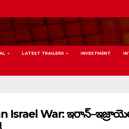
NAL
LATEST TRAILERS
INVESTMENT
I
 Israel War: ఇరాన్–ఇజ్రాయె
రీ…