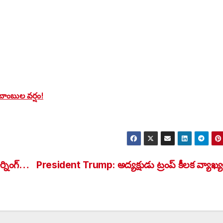
 బాంబుల వర్షం!
ర్నింగ్…
President Trump: అద్యక్షుడు ట్రంప్ కీలక వ్యాఖ