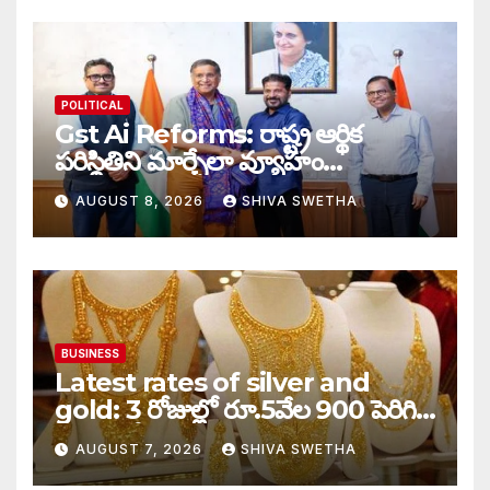
POLITICAL
Gst Ai Reforms: రాష్ట్ర ఆర్థిక
పరిస్థితిని మార్చేలా వ్యూహం…
AUGUST 8, 2026
SHIVA SWETHA
BUSINESS
Latest rates of silver and
gold: 3 రోజుల్లో రూ.5వేల 900 పెరిగిన
తులం గోల్డ్…
AUGUST 7, 2026
SHIVA SWETHA