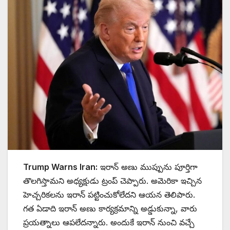
Trump Warns Iran:
ఇరాన్ అణు ముప్పును పూర్తిగా
తొలగిస్తామని అధ్యక్షుడు ట్రంప్ చెప్పారు. అమెరికా ఇచ్చిన
హెచ్చరికలను ఇరాన్ పట్టించుకోలేదని ఆయన తెలిపారు.
గత ఏడాది ఇరాన్ అణు కార్యక్రమాన్ని అడ్డుకున్నా, వారు
ప్రయత్నాలు ఆపలేదన్నారు. అందుకే ఇరాన్ నుంచి వచ్చే