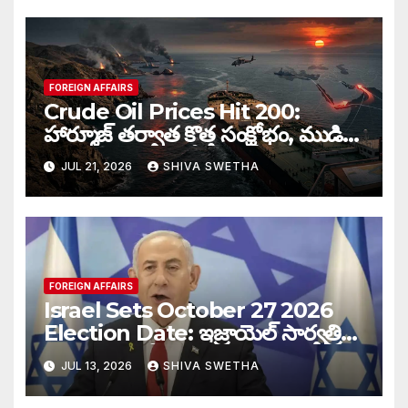
FOREIGN AFFAIRS
Crude Oil Prices Hit 200:
హార్మూజ్‌ తర్వాత కొత్త సంక్షోభం, ముడి
చమురు ధరలు భారీగా పెరుగుతాయా…
JUL 21, 2026
SHIVA SWETHA
FOREIGN AFFAIRS
Israel Sets October 27 2026
Election Date: ఇజ్రాయెల్ సార్వత్రిక
ఎన్నికలకు తేదీ ఖరారు…
JUL 13, 2026
SHIVA SWETHA