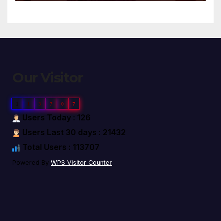
Our Visitor
1
1
3
7
0
7
Users Today : 126
Users Last 30 days : 21432
Total Users : 113707
Powered By
WPS Visitor Counter