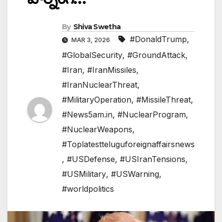
By
Shiva Swetha
#DonaldTrump
,
MAR 3, 2026
#GlobalSecurity
,
#GroundAttack
,
#Iran
,
#IranMissiles
,
#IranNuclearThreat
,
#MilitaryOperation
,
#MissileThreat
,
#News5am.in
,
#NuclearProgram
,
#NuclearWeapons
,
#Toplatestteluguforeignaffairsnews
,
#USDefense
,
#USIranTensions
,
#USMilitary
,
#USWarning
,
#worldpolitics