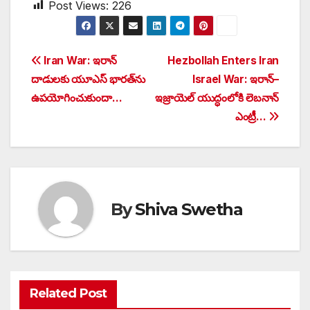
Post Views:
226
Post
Iran War: ఇరాన్
Hezbollah Enters Iran
దాడులకు యూఎస్ భారత్‌ను
Israel War: ఇరాన్–
navigation
ఉపయోగించుకుందా…
ఇజ్రాయెల్ యుద్ధంలోకి లెబనాన్
ఎంట్రీ…
By
Shiva Swetha
Related Post