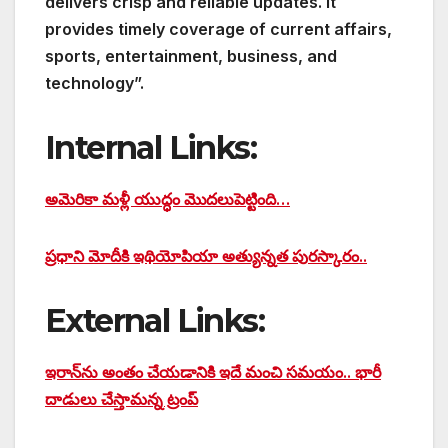
delivers crisp and reliable updates. It
provides timely coverage of current affairs,
sports, entertainment, business, and
technology”.
Internal Links:
అమెరికా మళ్లీ యుద్ధం మొదలుపెట్టింది…
ప్రధాని మోదీకి ఇథియోపియా అత్యున్నత పురస్కారం..
External Links:
ఇరాన్‌ను అంతం చేయడానికి ఇదే మంచి సమయం.. భారీ
దాడులు చేస్తామన్న ట్రంప్