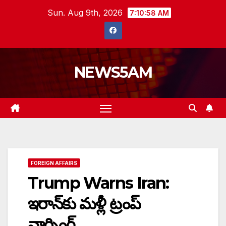
Skip
Sun. Aug 9th, 2026
7:10:59 AM
to
content
NEWS5AM
FOREIGN AFFAIRS
Trump Warns Iran:
ఇరాన్‌కు మళ్లీ ట్రంప్
వార్నింగ్…