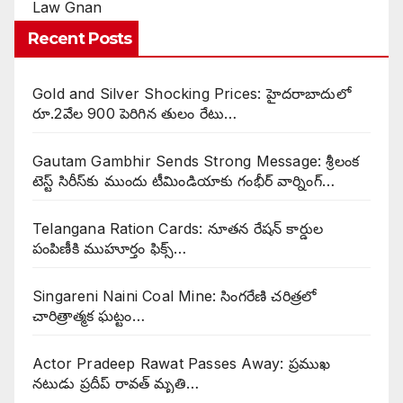
Law Gnan
Recent Posts
Gold and Silver Shocking Prices: హైదరాబాదులో
రూ.2వేల 900 పెరిగిన తులం రేటు…
Gautam Gambhir Sends Strong Message: శ్రీలంక
టెస్ట్ సిరీస్‌కు ముందు టీమిండియాకు గంభీర్ వార్నింగ్…
Telangana Ration Cards: నూతన రేషన్ కార్డుల
పంపిణీకి ముహూర్తం ఫిక్స్‌…
Singareni Naini Coal Mine: సింగరేణి చరిత్రలో
చారిత్రాత్మక ఘట్టం…
Actor Pradeep Rawat Passes Away: ప్రముఖ
నటుడు ప్రదీప్ రావత్ మృతి…