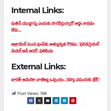
Internal Links:
పుతిన్ యుద్ధాన్ని ఎందుకు సాగదీస్తున్నారో అర్థం కావడం
లేదు…
ఇజ్రాయెల్ నుంచి ట్రంప్‌కు అత్యున్నత గౌరవం: ‘ప్రెసిడెన్షియల్
మెడల్ ఆఫ్ ఆనర్’ ప్రకటింపు
External Links:
భారత్-అమెరికా వాణిజ్య ఒప్పందం.. రష్యా చమురుకు బ్రేక్?
Post Views:
198