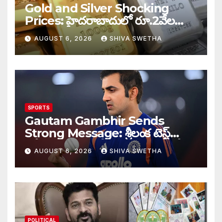
Gold and Silver Shocking
Prices: హైదరాబాదులో రూ.2వేల
900 పెరిగిన తులం రేటు…
AUGUST 6, 2026
SHIVA SWETHA
SPORTS
Gautam Gambhir Sends
Strong Message: శ్రీలంక టెస్ట్
సిరీస్‌కు ముందు టీమిండియాకు గంభీర్
AUGUST 6, 2026
SHIVA SWETHA
వార్నింగ్…
POLITICAL