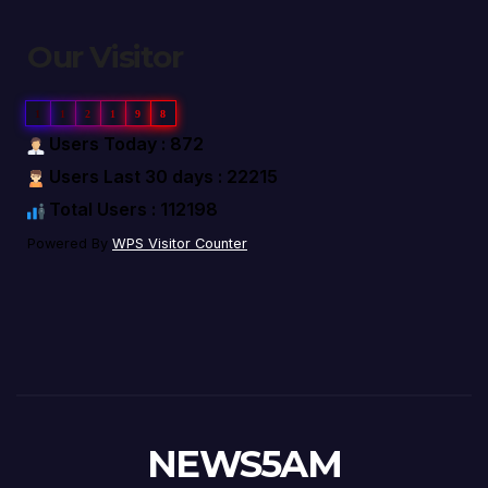
Our Visitor
1
1
2
1
9
8
Users Today : 872
Users Last 30 days : 22215
Total Users : 112198
Powered By
WPS Visitor Counter
NEWS5AM