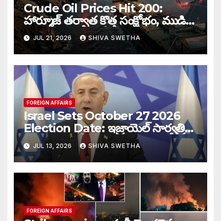
Crude Oil Prices Hit 200:
హార్మూజ్‌ తర్వాత కొత్త సంక్షోభం, ముడి
చమురు ధరలు భారీగా పెరుగుతాయా…
JUL 21, 2026
SHIVA SWETHA
FOREIGN AFFAIRS
Israel Sets October 27 2026
Election Date: ఇజ్రాయెల్ సార్వత్రిక
ఎన్నికలకు తేదీ ఖరారు…
JUL 13, 2026
SHIVA SWETHA
FOREIGN AFFAIRS