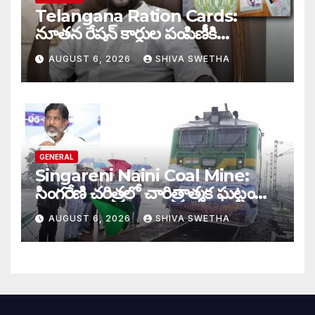
Telangana Ration Cards:
నూతన రేషన్ కార్డుల పంపిణీకి
ముహూర్తం ఫిక్స్‌…
AUGUST 6, 2026
SHIVA SWETHA
GENERAL
Singareni Naini Coal Mine:
సింగరేణి చరిత్రలో చారిత్రాత్మక ఘట్టం…
AUGUST 6, 2026
SHIVA SWETHA