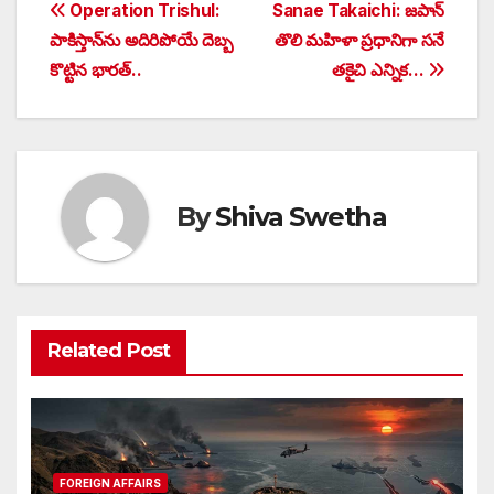
Post
Operation Trishul:
Sanae Takaichi: జపాన్
పాకిస్తాన్⁬ను అదిరిపోయే దెబ్బ
తొలి మహిళా ప్రధానిగా సనే
navigation
కొట్టిన భారత్..
తకైచి ఎన్నిక…
By
Shiva Swetha
Related Post
FOREIGN AFFAIRS