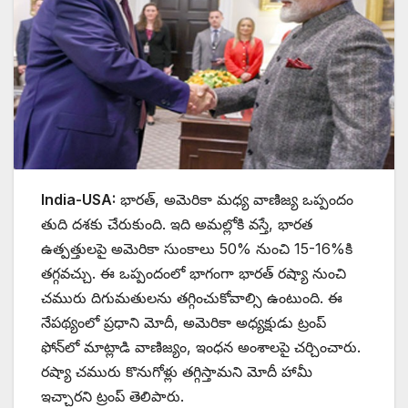
India-USA:
భారత్‌, అమెరికా మధ్య వాణిజ్య ఒప్పందం
తుది దశకు చేరుకుంది. ఇది అమల్లోకి వస్తే, భారత
ఉత్పత్తులపై అమెరికా సుంకాలు 50% నుంచి 15-16%కి
తగ్గవచ్చు. ఈ ఒప్పందంలో భాగంగా భారత్‌ రష్యా నుంచి
చమురు దిగుమతులను తగ్గించుకోవాల్సి ఉంటుంది. ఈ
నేపథ్యంలో ప్రధాని మోదీ, అమెరికా అధ్యక్షుడు ట్రంప్‌
ఫోన్‌లో మాట్లాడి వాణిజ్యం, ఇంధన అంశాలపై చర్చించారు.
రష్యా చమురు కొనుగోళ్లు తగ్గిస్తామని మోదీ హామీ
ఇచ్చారని ట్రంప్ తెలిపారు.