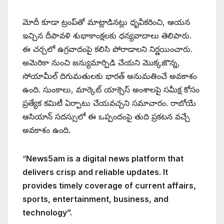
మోదీ కూడా ట్రంప్‌తో మాట్లాడినట్లు ధృవీకరించి, ఆయన
ఇచ్చిన దీపావళి శుభాకాంక్షలకు ధన్యవాదాలు తెలిపారు.
ఈ చర్చలో ఉగ్రవాదంపై కలిసి పోరాడాలని నిర్ణయించారు.
అమెరికా నుంచి జన్యుమార్పిడి చేయని మొక్కజొన్న,
సోయామీల్ దిగుమతులకు భారత్‌ అనుమతించే అవకాశం
ఉంది. సుంకాలు, మార్కెట్‌ యాక్సెస్‌ అంశాలపై సమీక్ష కోసం
ప్రత్యేక కమిటీ ఏర్పాటు చేయవచ్చని సమాచారం. రాబోయే
ఆసియాన్‌ సదస్సులో ఈ ఒప్పందంపై తుది ప్రకటన వచ్చే
అవకాశం ఉంది.
“
News5am is a digital news platform that
delivers crisp and reliable updates. It
provides timely coverage of current affairs,
sports, entertainment, business, and
technology”.