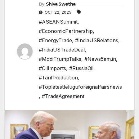
By
Shiva Swetha
OCT 22, 2025
#ASEANSummit
,
#EconomicPartnership
,
#EnergyTrade
,
#IndiaUSRelations
,
#IndiaUSTradeDeal
,
#ModiTrumpTalks
,
#News5am.in
,
#OilImports
,
#RussiaOil
,
#TariffReduction
,
#Toplatestteluguforeignaffairsnews
,
#TradeAgreement