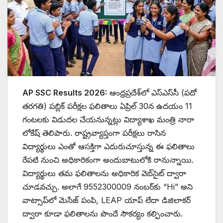
AP SSC Results 2026:
ఆంధ్రప్రదేశ్‌లో ఎస్‌ఎస్‌సీ (పదో
తరగతి) పబ్లిక్ పరీక్షల ఫలితాలు ఏప్రిల్ 30న ఉదయం 11
గంటలకు విడుదల చేయనున్నట్లు విద్యాశాఖ మంత్రి నారా
లోకేష్ తెలిపారు. రాష్ట్రవ్యాప్తంగా పరీక్షలు రాసిన
విద్యార్థులు ఎంతో ఆసక్తిగా ఎదురుచూస్తున్న ఈ ఫలితాలు
రేపటి నుంచి అధికారికంగా అందుబాటులోకి రానున్నాయి.
విద్యార్థులు తమ ఫలితాలను అధికారిక వెబ్‌సైట్ ద్వారా
చూడవచ్చు. అలాగే 9552300009 నంబర్‌కు “Hi” అని
వాట్సాప్‌లో మెసేజ్ పంపి, LEAP యాప్ లేదా డిజిలాకర్
ద్వారా కూడా ఫలితాలను పొందే సౌకర్యం కల్పించారు.