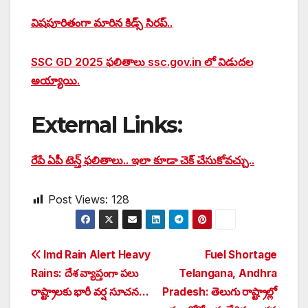
విషపూరితంగా మారిన కిడ్స్ సిరప్..
SSC GD 2025 ఫలితాలు ssc.gov.in లో విడుదల
అయ్యాయి.
External Links:
రేపే ఏపీ టెన్త్‌ ఫలితాలు.. ఇలా కూడా చెక్‌ చేసుకోవచ్చు..
Post Views:
128
Post
Imd Rain Alert Heavy
Fuel Shortage
Rains: దేశ వ్యాప్తంగా పలు
Telangana, Andhra
navigation
రాష్ట్రాలకు భారీ వర్ష సూచన…
Pradesh: తెలుగు రాష్ట్రాల్లో