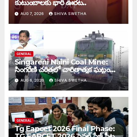
కుటుంబాలకు భారీ ఊరట..
AUG 7, 2026
SHIVA SWETHA
GENERAL
Singareni Naini Coal Mine:
సింగరేణి చరిత్రలో చారిత్రాత్మక ఘట్టం…
AUG 6, 2026
SHIVA SWETHA
GENERAL
Tg Eapcet 2026 Final Phase:
TG EAPCET 2026 ఫైనల్ ఫేజ్ సీట్ల