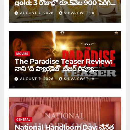
gold: 3 రోజుల్లో రూ.5వేల 900 పెరిగిన
తులం గోల్డ్…
AUGUST 7, 2026
SHIVA SWETHA
MOVIES
The Paradise Teaser Review:
నాని ‘ది ప్యారడైజ్’ టీజర్ రివ్యూ…
AUGUST 7, 2026
SHIVA SWETHA
GENERAL
National Handloom Day: చేనేత