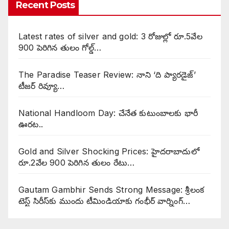
Recent Posts
Latest rates of silver and gold: 3 రోజుల్లో రూ.5వేల
900 పెరిగిన తులం గోల్డ్…
The Paradise Teaser Review: నాని ‘ది ప్యారడైజ్’
టీజర్ రివ్యూ…
National Handloom Day: చేనేత కుటుంబాలకు భారీ
ఊరట..
Gold and Silver Shocking Prices: హైదరాబాదులో
రూ.2వేల 900 పెరిగిన తులం రేటు…
Gautam Gambhir Sends Strong Message: శ్రీలంక
టెస్ట్ సిరీస్‌కు ముందు టీమిండియాకు గంభీర్ వార్నింగ్…