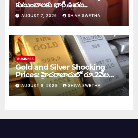
కుటుంబాలకు భారీ ఊరట..
AUGUST 7, 2026
SHIVA SWETHA
BUSINESS
Gold and Silver Shocking
Prices: హైదరాబాదులో రూ.2వేల
900 పెరిగిన తులం రేటు…
AUGUST 6, 2026
SHIVA SWETHA