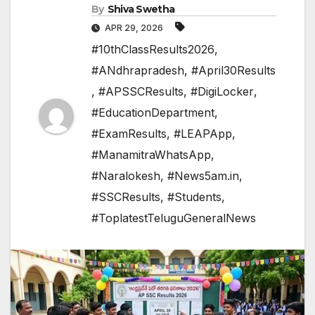
By
Shiva Swetha
APR 29, 2026
#10thClassResults2026
,
#ANdhrapradesh
,
#April30Results
,
#APSSCResults
,
#DigiLocker
,
#EducationDepartment
,
#ExamResults
,
#LEAPApp
,
#ManamitraWhatsApp
,
#Naralokesh
,
#News5am.in
,
#SSCResults
,
#Students
,
#ToplatestTeluguGeneralNews