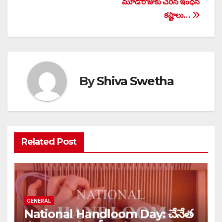
మూడోరోజుకు చేరిన ఇంధన
కష్టాలు…
By
Shiva Swetha
Related Post
GENERAL
National Handloom Day: చేనేత