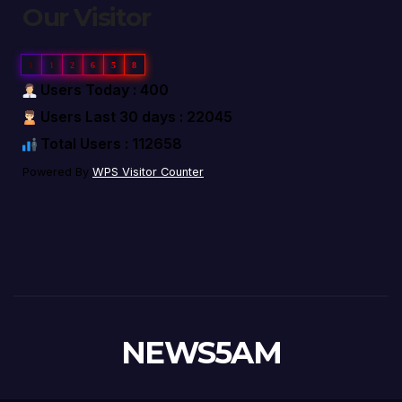
Our Visitor
1
1
2
6
5
8
Users Today : 400
Users Last 30 days : 22045
Total Users : 112658
Powered By
WPS Visitor Counter
NEWS5AM