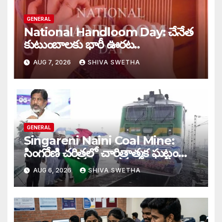
GENERAL
National Handloom Day: చేనేత
కుటుంబాలకు భారీ ఊరట..
AUG 7, 2026
SHIVA SWETHA
GENERAL
Singareni Naini Coal Mine:
సింగరేణి చరిత్రలో చారిత్రాత్మక ఘట్టం…
AUG 6, 2026
SHIVA SWETHA