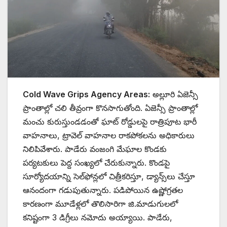
Cold Wave Grips Agency Areas:
అల్లూరి ఏజెన్సీ
ప్రాంతాల్లో చలి తీవ్రంగా కొనసాగుతోంది. ఏజెన్సీ ప్రాంతాల్లో
మంచు కురుస్తుండడంతో ఘాట్ రోడ్డులపై రాత్రిపూట భారీ
వాహనాలు, ట్రావెల్ వాహనాల రాకపోకలను అధికారులు
నిలిపివేశారు. పాడేరు వంజంగి మేఘాల కొండకు
పర్యటకులు పెద్ద సంఖ్యలో చేరుకున్నారు. కొండపై
సూర్యోదయాన్ని సెల్‌ఫోన్లలో చిత్రీకరిస్తూ, డ్యాన్స్‌లు చేస్తూ
ఆనందంగా గడుపుతున్నారు. పడిపోయిన ఉష్ణోగ్రతల
కారణంగా మూడేళ్లలో తొలిసారిగా జి.మాడుగులలో
కనిష్టంగా 3 డిగ్రీలు నమోదు అయ్యాయి. పాడేరు,