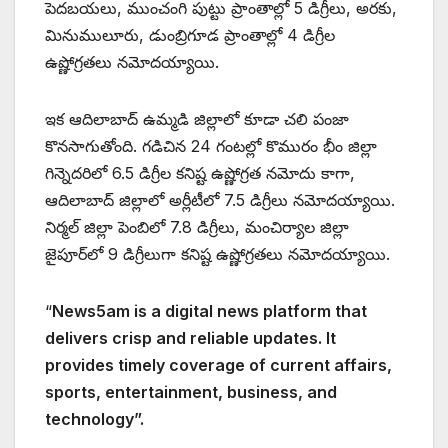
పెదబయలు, ముంచంగి పుట్టు ప్రాంతాల్లో 5 డిగ్రీలు, అరకు,
మినుములూరు, డుంబ్రిగూడ ప్రాంతాల్లో 4 డిగ్రీల
ఉష్ణోగ్రతలు నమోదయ్యాయి.
ఇక ఆదిలాబాద్ ఉమ్మడి జిల్లాలో కూడా చలి పంజా
కొనసాగుతోంది. గడిచిన 24 గంటల్లో కొమురం భీం జిల్లా
గిన్నెదరిలో 6.5 డిగ్రీల కనిష్ట ఉష్ణోగ్రత నమోదు కాగా,
ఆదిలాబాద్ జిల్లాలో అర్లీటీలో 7.5 డిగ్రీలు నమోదయ్యాయి.
నిర్మల్ జిల్లా పెంబిలో 7.8 డిగ్రీలు, మంచిర్యాల జిల్లా
జైపూర్‌లో 9 డిగ్రీలుగా కనిష్ట ఉష్ణోగ్రతలు నమోదయ్యాయి.
“
News5am is a digital news platform that
delivers crisp and reliable updates. It
provides timely coverage of current affairs,
sports, entertainment, business, and
technology”.