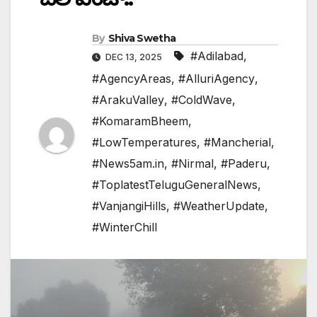
By
Shiva Swetha
#Adilabad
,
DEC 13, 2025
#AgencyAreas
,
#AlluriAgency
,
#ArakuValley
,
#ColdWave
,
#KomaramBheem
,
#LowTemperatures
,
#Mancherial
,
#News5am.in
,
#Nirmal
,
#Paderu
,
#ToplatestTeluguGeneralNews
,
#VanjangiHills
,
#WeatherUpdate
,
#WinterChill