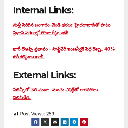
Internal Links:
మళ్లీ పెరిగిన బంగారం–వెండి ధరలు: హైదరాబాద్‌తో పాటు
ప్రధాన నగరాల్లో తాజా రేట్లు ఇదే!
భారీ లేఆఫ్స్‌ ప్రభావం – సాఫ్ట్‌వేర్ ఇంజనీర్లకే పెద్ద దెబ్బ.. 40%
టెకీ పోస్టులు ఖాళీ!
External Links:
ఏజెన్సీలో చలి పంజా.. మంచు ఎఫెక్ట్‌తో రాకపోకలు
నిలిపివేత..
Post Views:
259