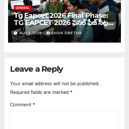
GENERAL
Tg Eapcet 2026 Final Phase:
TG EAPCET 2026 ఫైనల్ ఫేజ్ సీట్ల
కేటాయింపు పూర్తి…
AUG 5, 2026
SHIVA SWETHA
Leave a Reply
Your email address will not be published.
Required fields are marked
*
Comment
*