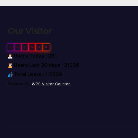
Our Visitor
1
1
2
5
3
9
Users Today : 281
Users Last 30 days : 21926
Total Users : 112539
Powered By
WPS Visitor Counter