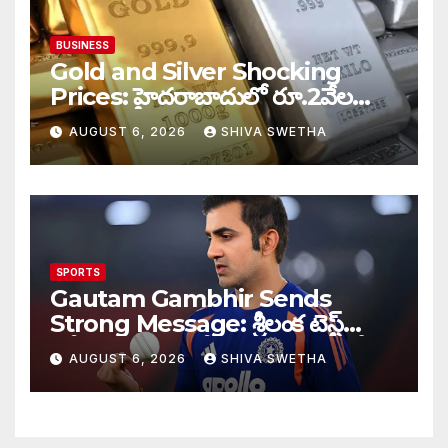
BUSINESS
Gold and Silver Shocking
Prices: హైదరాబాదులో రూ.2వేల
900 పెరిగిన తులం రేటు…
AUGUST 6, 2026
SHIVA SWETHA
SPORTS
Gautam Gambhir Sends
Strong Message: శ్రీలంక టెస్ట్
సిరీస్‌కు ముందు టీమిండియాకు గంభీర్
AUGUST 6, 2026
SHIVA SWETHA
వార్నింగ్…