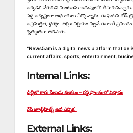
అక్కడికి చేరుకుని మంటలను అదుపులోకి తీసుకువచ్చారు. 
పెద్ద అదృష్టంగా అధికారులు పేర్కొన్నారు. ఈ ఘటన రోడ్ ట
అప్రమత్తత, ధైర్యం, తక్షణ నిర్ణయం వల్లనే ఈ భారీ ప్రమాద
కృతజ్ఞతలు తెలిపారు.
“
News5am is a digital news platform that deli
current affairs, sports, entertainment, busin
Internal Links:
ఢిల్లీలో కారు పేలుడు కలకలం – రద్దీ ప్రాంతంలో విషాదం
రేపే జూబ్లీహిల్స్ ఉప ఎన్నిక..
External Links: