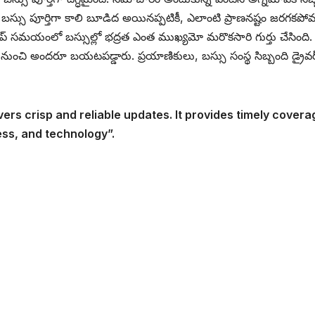
బస్సు పూర్తిగా కాలి బూడిద అయినప్పటికీ, ఎలాంటి ప్రాణనష్టం జరగకపో
్రిప్ సమయంలో బస్సుల్లో భద్రత ఎంత ముఖ్యమో మరొకసారి గుర్తు చేసింది. డ
ం నుంచి అందరూ బయటపడ్డారు. ప్రయాణికులు, బస్సు సంస్థ సిబ్బంది డ్రైవర్
vers crisp and reliable updates. It provides timely covera
ess, and technology”.