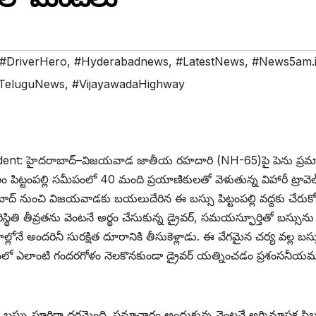
#DriverHero
,
#Hyderabadnews
,
#LatestNews
,
#News5am.
TeluguNews
,
#VijayawadaHighway
ent: హైదరాబాద్–విజయవాడ జాతీయ రహదారి (NH-65)పై పెను ప్రమ
 పిట్టంపల్లి సమీపంలో 40 మంది ప్రయాణికులతో వెళుతున్న విహారీ ట్రావెల్
బాద్ నుంచి విజయవాడకు బయలుదేరిన ఈ బస్సు పిట్టంపల్లి వద్దకు చేరుకో
ితి తీవ్రతను వెంటనే అర్థం చేసుకున్న డ్రైవర్, సమయస్ఫూర్తితో బస్సును ర
ాల్లోనే అందరినీ సురక్షిత దూరానికి తీసుకెళ్లాడు. ఈ వేగమైన చర్య వల్ల బస్
యంలో ఎలాంటి గందరగోళం నెలకొనకుండా డ్రైవర్ యత్నించడం ప్రశంసనీయ
ి, బస్సు పూర్తిగా దగ్ధమైంది. సమాచారం అందుకున్న వెంటనే అగ్నిమాపక సిబ