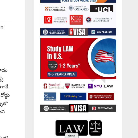
in
,
ాదం
స్
గానే
ోడ్డు
సులో
మని
్బంది