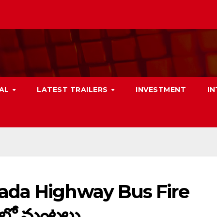
NAL
LATEST TRAILERS
INVESTMENT
I
ada Highway Bus Fire
సులో మంటలు