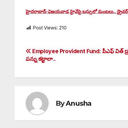
హైదరాబాద్-విజయవాడ హైవేపై బస్సులో మంటలు.. డ్రైవర్ 
Post Views:
210
Post
Employee Provident Fund: పీఎఫ్ విత్ డ్రా చ
పన్ను కట్టాలా..
navigation
By
Anusha