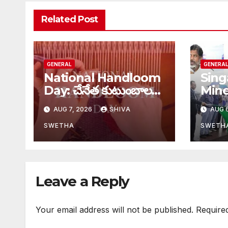
Related Post
GENERAL
GENERA
National Handloom
Sing
Day: చేనేత కుటుంబాలకు
Mine:
భారీ ఊరట..
చారిత
AUG 7, 2026
SHIVA
AUG 6
SWETHA
SWETH
Leave a Reply
Your email address will not be published.
Require