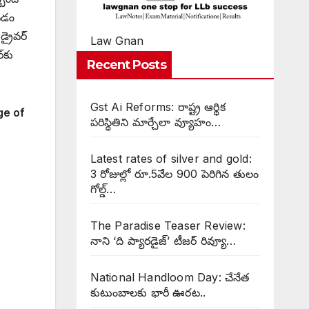
వడం
్రైవర్
Law Gnan
‌కు
Recent Posts
Gst Ai Reforms: రాష్ట్ర ఆర్థిక
ge of
పరిస్థితిని మార్చేలా వ్యూహం…
Latest rates of silver and gold:
3 రోజుల్లో రూ.5వేల 900 పెరిగిన తులం
గోల్డ్…
The Paradise Teaser Review:
నాని ‘ది ప్యారడైజ్’ టీజర్ రివ్యూ…
National Handloom Day: చేనేత
కుటుంబాలకు భారీ ఊరట..