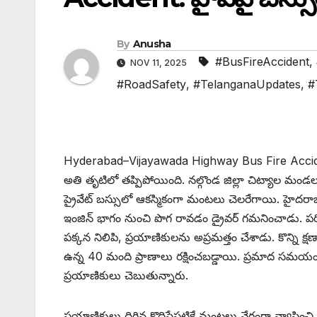
By
Anusha
#BusFireAccident
,
NOV 11, 2025
#RoadSafety
,
#TelanganaUpdates
,
#
Hyderabad–Vijayawada Highway Bus Fire Accid
అతి తృటిలో తప్పిపోయింది. నల్గొండ జిల్లా చిట్యాల మండలం
ప్రైవేట్ బస్సులో ఆకస్మికంగా మంటలు చెలరేగాయి. హైదరా
ఇంజిన్ భాగం నుంచి పొగ రావడం డ్రైవర్ గమనించాడు. పరిస్థ
పక్కన నిలిపి, ప్రయాణికులను అప్రమత్తం చేశాడు. కొన్ని క్షణ
ఉన్న 40 మంది ప్రాణాలు రక్షించబడ్డాయి. ప్రమాద సమ
ప్రయాణికులు చెబుతున్నారు.
ప్రయాణికులు దిగిన కొద్దిసేపటికే మంటలు వేగంగా వ్యాపించ