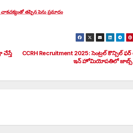
చాకచక్యంతో తప్పిన పెను ప్రమాదం
ేస్తే
CCRH Recruitment 2025: సెంట్రల్ కౌన్సిల్ ఫర్ రీ
ఇన్ హోమియోపతిలో జాబ్