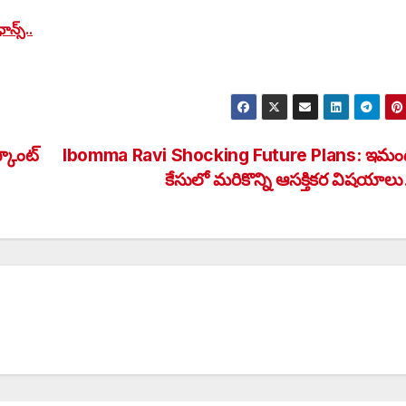
ాన్స్..
్కౌంట్
Ibomma Ravi Shocking Future Plans: ఇమంద
కేసులో మరికొన్ని ఆసక్తికర విషయా