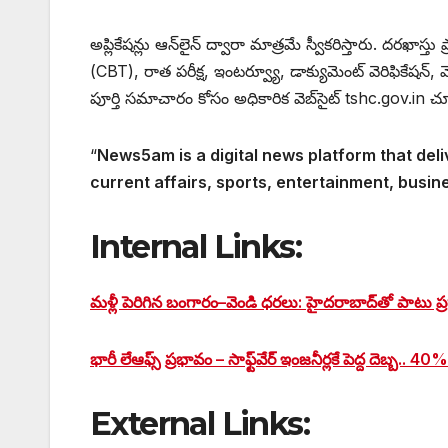
అప్లికేషన్లు ఆన్‌లైన్‌ ద్వారా మాత్రమే స్వీకరిస్తారు. దరఖాస్త
(CBT), రాత పరీక్ష, ఇంటర్వ్యూ, డాక్యుమెంట్ వెరిఫికేషన్, మ
పూర్తి సమాచారం కోసం అధికారిక వెబ్‌సైట్ tshc.gov.in 
“
News5am is a digital news platform that deli
current affairs, sports, entertainment, busin
Internal Links:
మళ్లీ పెరిగిన బంగారం–వెండి ధరలు: హైదరాబాద్‌తో పాటు ప్రధ
భారీ లేఆఫ్స్‌ ప్రభావం – సాఫ్ట్‌వేర్ ఇంజనీర్లకే పెద్ద దెబ్బ.. 40
External Links: