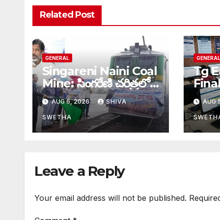
Related Post
GENERAL
GENERA
Singareni Naini Coal
Tg E
Mine: సింగరేణి చరిత్రలో
Fina
చారిత్రాత్మక ఘట్టం…
EAPC
AUG 6, 2026
SHIVA
AUG 5
ఫేజ్ స
పూర్తి
SWETHA
SWETH
Leave a Reply
Your email address will not be published.
Require