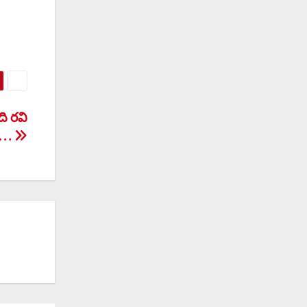
ి రవి
లు…