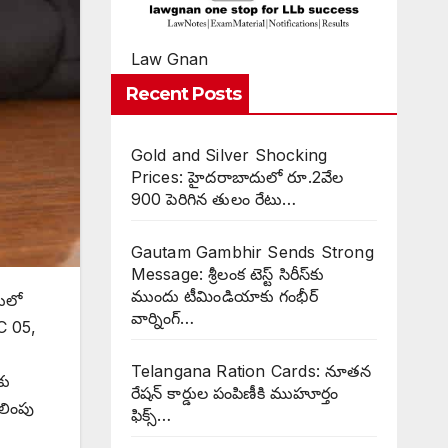
Law Gnan
Recent Posts
Gold and Silver Shocking
Prices: హైదరాబాదులో రూ.2వేల
900 పెరిగిన తులం రేటు…
Gautam Gambhir Sends Strong
Message: శ్రీలంక టెస్ట్ సిరీస్‌కు
ముందు టీమిండియాకు గంభీర్
దులో
వార్నింగ్…
SC 05,
Telangana Ration Cards: నూతన
కు
రేషన్ కార్డుల పంపిణీకి ముహూర్తం
లింపు
ఫిక్స్‌…