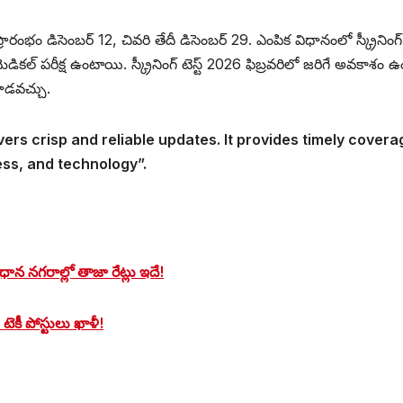
ు ప్రారంభం డిసెంబర్ 12, చివరి తేదీ డిసెంబర్ 29. ఎంపిక విధానంలో స్క్రీనింగ్ ట
ెడికల్ పరీక్ష ఉంటాయి. స్క్రీనింగ్ టెస్ట్ 2026 ఫిబ్రవరిలో జరిగే అవకాశం ఉ
చూడవచ్చు.
vers crisp and reliable updates. It provides timely covera
ess, and technology”.
ాన నగరాల్లో తాజా రేట్లు ఇదే!
% టెకీ పోస్టులు ఖాళీ!