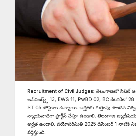
Recruitment of Civil Judges:
తెలంగాణలో సివిల్ జడ్
అన్‌రిజర్వ్డ్‌ 13, EWS 11, PwBD 02, BC కేటగిరీలో 28 (
ST 05 పోస్టులు ఉన్నాయి. అర్హతకు గుర్తింపు పొందిన విశ్వవి
న్యాయవాదిగా ప్రాక్టీస్ చేస్తూ ఉండాలి. తెలంగాణ జ్యు
అర్హత ఉండాలి. వయోపరిమితి 2025 డిసెంబర్ 1 నాటికి 
వర్తిస్తుంది.