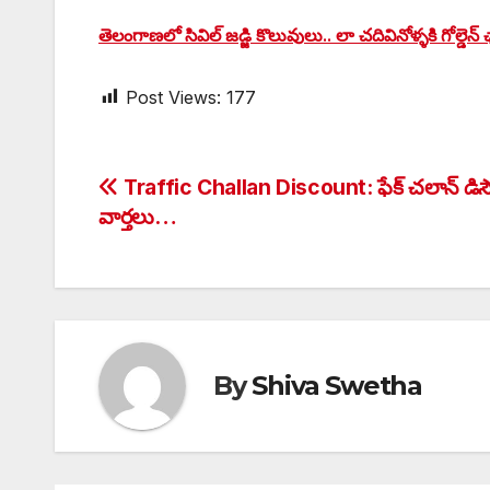
తెలంగాణలో సివిల్ జడ్జి కొలువులు.. లా చదివినోళ్ళకి గోల్డెన్ ఛ
Post Views:
177
Post
Traffic Challan Discount: ఫేక్ చలాన్ డిస
వార్తలు…
navigation
By
Shiva Swetha