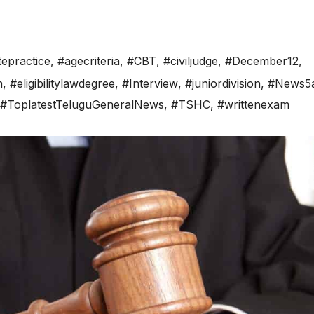
epractice
,
#agecriteria
,
#CBT
,
#civiljudge
,
#December12
,
n
,
#eligibilitylawdegree
,
#Interview
,
#juniordivision
,
#News5a
#ToplatestTeluguGeneralNews
,
#TSHC
,
#writtenexam