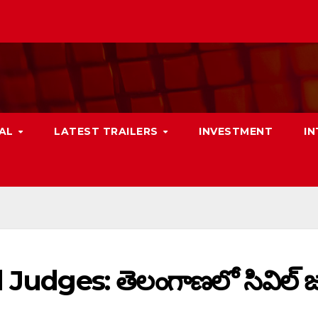
NAL
LATEST TRAILERS
INVESTMENT
I
Judges: తెలంగాణలో సివిల్ జడ్