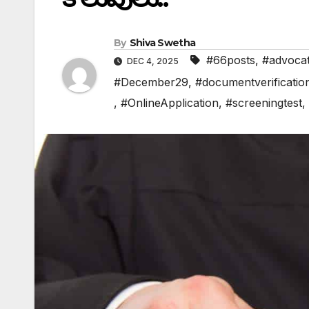
By
Shiva Swetha
#66posts
,
#advocat
DEC 4, 2025
#December29
,
#documentverificatio
,
#OnlineApplication
,
#screeningtest
,