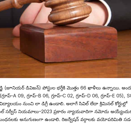
జి (జూనియర్ డివిజన్) పోస్టుల భర్తీకి మొత్తం 66 ఖాళీలు ఉన్నాయి. అం
గ్రూప్–A 09, గ్రూప్–B 06, గ్రూప్–C 02, గ్రూప్–D 06, గ్రూప్–E 05), 
ద్యాలయం నుంచి లా డిగ్రీ ఉండాలి. అలాగే సివిల్ లేదా క్రిమినల్ కోర్టుల్లో
డీషియల్ సర్వీస్ నియమాలు–2023 ప్రకారం న్యాయవాదిగా నమోదు అయ్యేందు
నిబంధనలకు అనుగుణంగా ఉండాలి. రిజర్వేషన్ వర్గాలకు వయోపరిమితి సడ