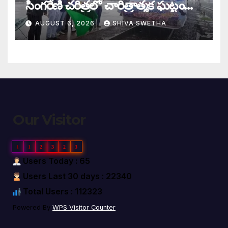
సింగరేణి చరిత్రలో చారిత్రాత్మక ఘట్టం…
AUGUST 6, 2026
SHIVA SWETHA
Our Visitor
1
1
2
3
2
3
Users Today : 65
Users Last 30 days : 22340
Total Users : 112323
Powered By
WPS Visitor Counter