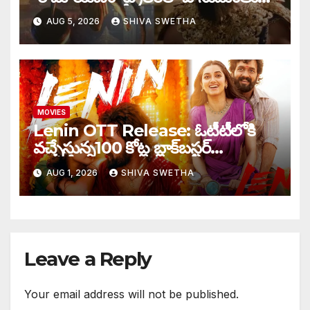
ఎందుకు కనిపించలేదు…
AUG 5, 2026
SHIVA SWETHA
MOVIES
Lenin OTT Release: ఓటీటీలోకి
వచ్చేస్తున్న100 కోట్ల బ్లాక్‌బస్టర్…
AUG 1, 2026
SHIVA SWETHA
Leave a Reply
Your email address will not be published.