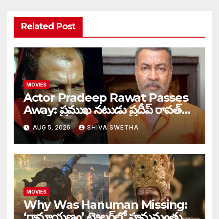
Related Post
MOVIES
Actor Pradeep Rawat Passes
Away: ప్రముఖ నటుడు ప్రదీప్ రావత్
మృతి…
AUG 5, 2026
SHIVA SWETHA
MOVIES
Why Was Hanuman Missing:
‘రామాయణం’ ట్రైలర్‌లో హనుమంతుడు