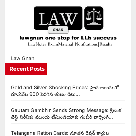
Law Gnan
Recent Posts
Gold and Silver Shocking Prices: హైదరాబాదులో
రూ.2వేల 900 పెరిగిన తులం రేటు…
Gautam Gambhir Sends Strong Message: శ్రీలంక
టెస్ట్ సిరీస్‌కు ముందు టీమిండియాకు గంభీర్ వార్నింగ్…
Telangana Ration Cards: నూతన రేషన్ కార్డుల