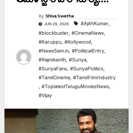
By
Shiva Swetha
#AjithKumar
,
JUN 29, 2026
#blockbuster
,
#CinemaNews
,
#Karuppu
,
#Kollywood
,
#News5am.in
,
#PoliticalEntry
,
#Rajinikanth
,
#Suriya
,
#SuriyaFans
,
#SuriyaPolitics
,
#TamilCinema
,
#TamilFilmIndustry
,
#ToplatestTeluguMoviesNews
,
#Vijay