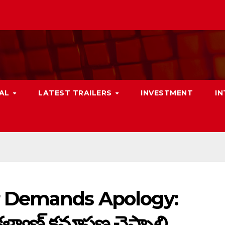
NAL
LATEST TRAILERS
INVESTMENT
I
 Demands Apology:
ళ్యాణ్ క్షమాపణ చెప్పాలి…