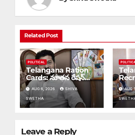
Related Post
POLITICAL
POLITIC
Telangana Ration
Tela
Cards: నూతన రేషన్
Rec
కార్డుల పంపిణీకి
Exams
AUG 6, 2026
SHIVA
AUG 5
ముహూర్తం ఫిక్స్‌…
పరీక్ష
SWETHA
SWETH
Leave a Reply