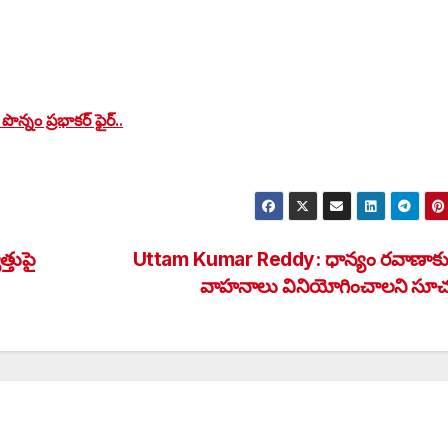
న్నం ప్రభాకర్ ఫైర్..
్తుపై
Uttam Kumar Reddy: ధాన్యం రవాణాకు 
వాహనాలు వినియోగించాలని స