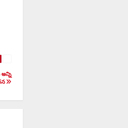
అన్ని
ూచన