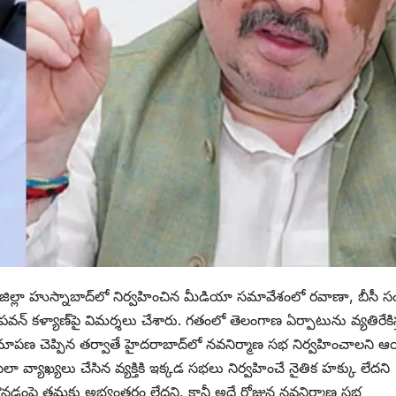
ేట జిల్లా హుస్నాబాద్‌లో నిర్వహించిన మీడియా సమావేశంలో రవాణా, బీసీ సం
ి పవన్ కళ్యాణ్‌పై విమర్శలు చేశారు. గతంలో తెలంగాణ ఏర్పాటును వ్యతిరేకిస
్షమాపణ చెప్పిన తర్వాతే హైదరాబాద్‌లో నవనిర్మాణ సభ నిర్వహించాలని
ా వ్యాఖ్యలు చేసిన వ్యక్తికి ఇక్కడ సభలు నిర్వహించే నైతిక హక్కు లేదని
ాల్గొనడంపై తమకు అభ్యంతరం లేదని, కానీ అదే రోజున నవనిర్మాణ సభ