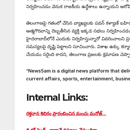
నిర్వహించడం వెనుక రాజకీయ ఉద్దేశాలు ఉన్నాయని ఆరోప
తెలంగాణపై గతంలో చేసిన వ్యాఖ్యలకు పవన్ కళ్యాణ్ బహిర
ఆత్మగౌరవాన్ని దెబ్బతీసిన వ్యక్తి ఇక్కడ సభలు నిర్వహించ
హైదరాబాద్‌లోనే ఎందుకు నిర్వహిస్తున్నారో వివరించాలని ప్ర
సమస్యలపై దృష్టి పెట్టాలని సూచించారు. విశాఖ ఉక్కు క
చేయడం సరైంది కాదని, తెలంగాణ ప్రజలకు క్షమాపణ చెప్పాలన
“
News5am is a digital news platform that deli
current affairs, sports, entertainment, busin
Internal Links:
రక్తదాన శిబిరం ప్రారంభించిన మంచు మనోజ్…