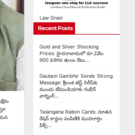
Law Gnan
Recent Posts
Gold and Silver Shocking
Prices: హైదరాబాదులో రూ.2వేల
900 పెరిగిన తులం రేటు…
Gautam Gambhir Sends Strong
Message: శ్రీలంక టెస్ట్ సిరీస్‌కు
ముందు టీమిండియాకు గంభీర్
వార్నింగ్…
క్షేమ
్తూ
Telangana Ration Cards: నూతన
 ఆయన
రేషన్ కార్డుల పంపిణీకి ముహూర్తం
ఫిక్స్‌…