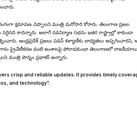
ించారు.
ంగంగా క్షమాపణ చెప్పాలని మంత్రి మరోసారి కోరారు. తెలంగాణ ప్రజల
డం సరైనది కాదన్నారు. అలాగే నవనిర్మాణ సభను ఇతర రాష్ట్రాల్లో కాకుండా
శ్నించారు. ఆంధ్రప్రదేశ్ ప్రజలు పవన్ కళ్యాణ్‌కు బాధ్యతలు అప్పగించారని, 
ర్మాగారం ప్రైవేటీకరణ వంటి అంశాలపై పోరాడకుండా తెలంగాణలో రాజకీయాల
ి మంత్రి పొన్నం ప్రభాకర్ అన్నారు.
vers crisp and reliable updates. It provides timely covera
ess, and technology”.