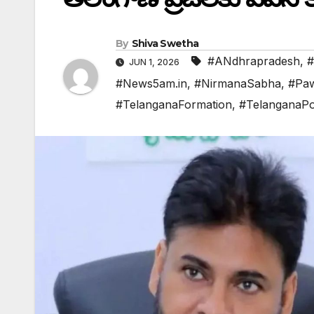
By
Shiva Swetha
#ANdhrapradesh
,
#
JUN 1, 2026
#News5am.in
,
#NirmanaSabha
,
#Pa
#TelanganaFormation
,
#TelanganaPol