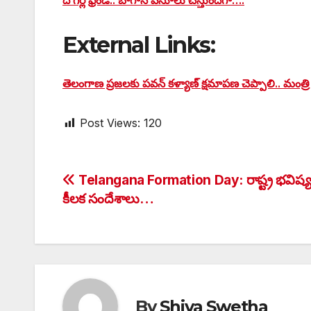
ది గర్ల్ ఫ్రెండ్.. బాగానే వసూలు చేస్తుందిగా….
External Links:
తెలంగాణ ప్రజలకు పవన్ కళ్యాణ్ క్షమాపణ చెప్పాలి.. మంత్రి పొ
Post Views:
120
Post
Telangana Formation Day: రాష్ట్ర భవిష్యత
కీలక సందేశాలు…
navigation
By
Shiva Swetha