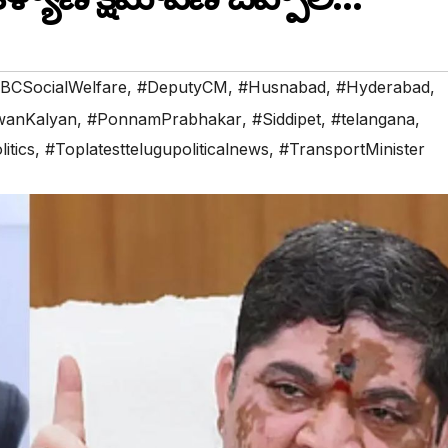
BCSocialWelfare
,
#DeputyCM
,
#Husnabad
,
#Hyderabad
,
wanKalyan
,
#PonnamPrabhakar
,
#Siddipet
,
#telangana
,
itics
,
#Toplatesttelugupoliticalnews
,
#TransportMinister