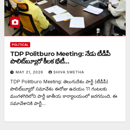
POLITICAL
TDP Politburo Meeting: నేడు టీడీపీ
పొలిట్‌బ్యూరో కీలక భేటీ…
MAY 21, 2026
SHIVA SWETHA
TDP Politburo Meeting: తెలుగుదేశం పార్టీ (టీడీపీ)
పొలిట్‌బ్యూరో సమావేశం ఈరోజు ఉదయం 11 గంటలకు
మంగళగిరిలోని పార్టీ జాతీయ కార్యాలయంలో జరగనుంది. ఈ
సమావేశానికి పార్టీ…