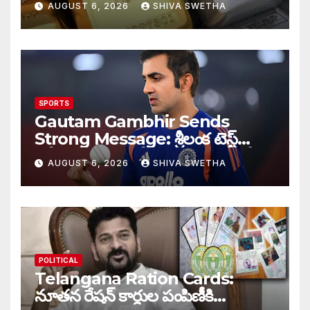
AUGUST 6, 2026
SHIVA SWETHA
SPORTS
Gautam Gambhir Sends
Strong Message: శ్రీలంక టెస్ట్
సిరీస్‌కు ముందు టీమిండియాకు గంభీర్
AUGUST 6, 2026
SHIVA SWETHA
వార్నింగ్…
POLITICAL
Telangana Ration Cards:
నూతన రేషన్ కార్డుల పంపిణీకి