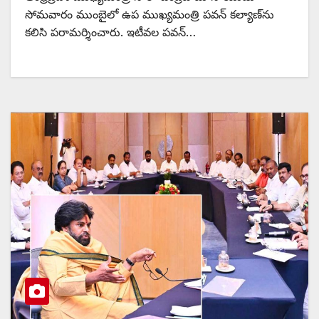
సోమవారం ముంబైలో ఉప ముఖ్యమంత్రి పవన్ కల్యాణ్‌ను
కలిసి పరామర్శించారు. ఇటీవల పవన్…