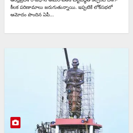
కీలక పరిణామాలు జరుగుతున్నాయి. ఇప్పటికే లోక్‌సభలో
ఆమోదం పొందిన ఏపీ…