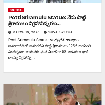
POLITICAL
Potti Sriramulu Statue: నేడు పొట్టి
శ్రీరాములు విగ్రహావిష్కరణ…
MARCH 16, 2026
SHIVA SWETHA
Potti Sriramulu Statue: ఆంధ్రప్రదేశ్ రాజధాని
అమరావతిలో అమరజీవి పొట్టి శ్రీరాములు 125వ జయంతి
సందర్భంగా ఆయనకు ఘన నివాళిగా 58 అడుగుల భారీ
కాంస్య విగ్రహాన్ని…