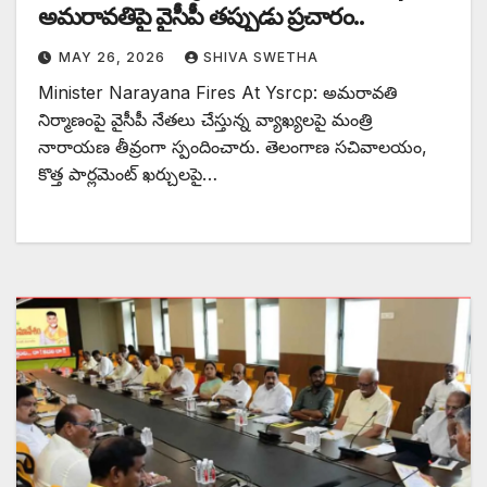
అమరావతిపై వైసీపీ తప్పుడు ప్రచారం..
MAY 26, 2026
SHIVA SWETHA
Minister Narayana Fires At Ysrcp: అమరావతి
నిర్మాణంపై వైసీపీ నేతలు చేస్తున్న వ్యాఖ్యలపై మంత్రి
నారాయణ తీవ్రంగా స్పందించారు. తెలంగాణ సచివాలయం,
కొత్త పార్లమెంట్ ఖర్చులపై…