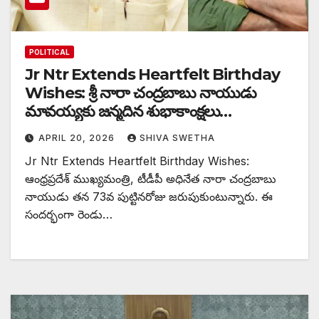
POLITICAL
Jr Ntr Extends Heartfelt Birthday
Wishes: శ్రీ నారా చంద్రబాబు నాయుడు
మావయ్యకు జన్మదిన శుభాకాంక్షలు…
APRIL 20, 2026
SHIVA SWETHA
Jr Ntr Extends Heartfelt Birthday Wishes:
ఆంధ్రప్రదేశ్ ముఖ్యమంత్రి, టీడీపీ అధినేత నారా చంద్రబాబు
నాయుడు తన 73వ పుట్టినరోజు జరుపుకుంటున్నారు. ఈ
సందర్భంగా రెండు…