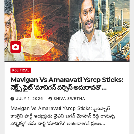
POLITICAL
Mavigan Vs Amaravati Ysrcp Sticks:
నెక్ట్స్ ఫైట్ ‘మావిగన్ వర్సెస్ అమరావతి’…
JULY 1, 2026
SHIVA SWETHA
Mavigan Vs Amaravati Ysrcp Sticks: వైఎస్సార్
కాంగ్రెస్ పార్టీ అధ్యక్షుడు వైఎస్ జగన్ మోహన్ రెడ్డి రానున్న
ఎన్నికల్లో తమ పార్టీ ‘మావిగన్’ అజెండాతోనే ప్రజల…