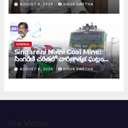
ముహూర్తం ఫిక్స్‌…
AUGUST 6, 2026
SHIVA SWETHA
GENERAL
Singareni Naini Coal Mine:
సింగరేణి చరిత్రలో చారిత్రాత్మక ఘట్టం…
AUGUST 6, 2026
SHIVA SWETHA
Our Visitor