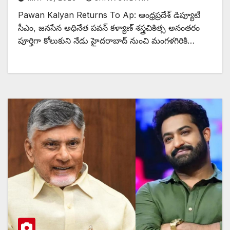
Pawan Kalyan Returns To Ap: ఆంధ్రప్రదేశ్ డిప్యూటీ
సీఎం, జనసేన అధినేత పవన్ కళ్యాణ్ శస్త్రచికిత్స అనంతరం
పూర్తిగా కోలుకుని నేడు హైదరాబాద్ నుంచి మంగళగిరికి…