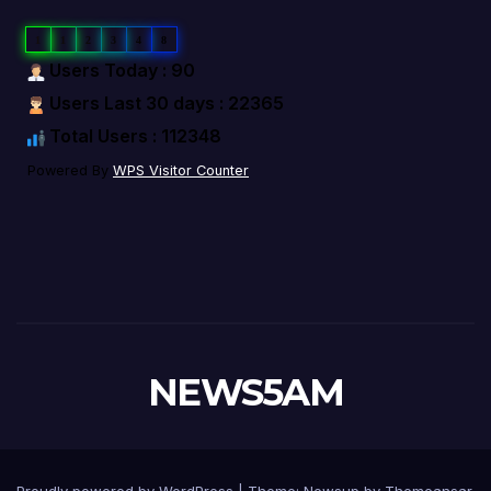
1
1
2
3
4
8
Users Today : 90
Users Last 30 days : 22365
Total Users : 112348
Powered By
WPS Visitor Counter
NEWS5AM
Proudly powered by WordPress
|
Theme: Newsup by
Themeansar
.