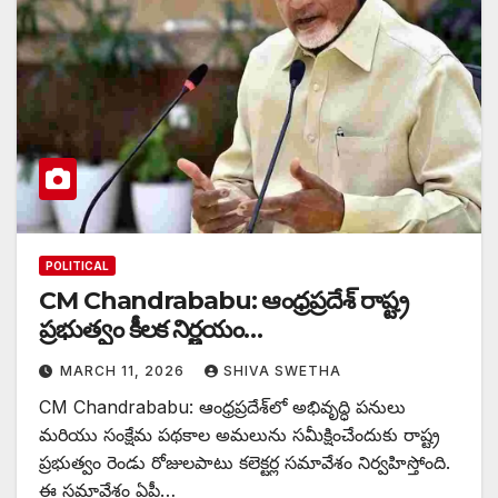
POLITICAL
CM Chandrababu: ఆంధ్రప్రదేశ్‌ రాష్ట్ర
ప్రభుత్వం కీలక నిర్ణయం…
MARCH 11, 2026
SHIVA SWETHA
CM Chandrababu: ఆంధ్రప్రదేశ్‌లో అభివృద్ధి పనులు
మరియు సంక్షేమ పథకాల అమలును సమీక్షించేందుకు రాష్ట్ర
ప్రభుత్వం రెండు రోజులపాటు కలెక్టర్ల సమావేశం నిర్వహిస్తోంది.
ఈ సమావేశం ఏపీ…