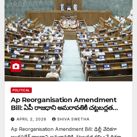
POLITICAL
Ap Reorganisation Amendment
Bill: ఏపీ రాజధాని అమరావతికి చట్టబద్ధత…
APRIL 2, 2026
SHIVA SWETHA
Ap Reorganisation Amendment Bill: ఢిల్లీ వేదికగా
ఆంధ్రప్రదేశ్ రాజధాని అమరావతికి చట్టబద్ధత కల్పించే దిశగా