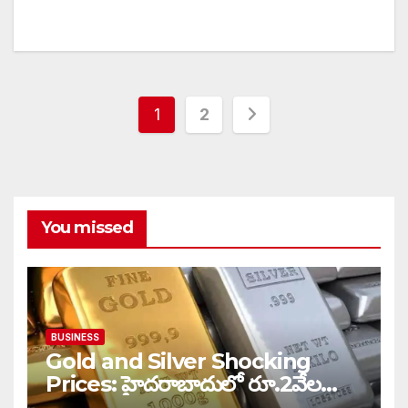
Posts
1
2
pagination
You missed
BUSINESS
Gold and Silver Shocking
Prices: హైదరాబాదులో రూ.2వేల
900 పెరిగిన తులం రేటు…