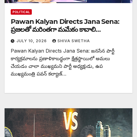
POLITICAL
Pawan Kalyan Directs Jana Sena:
ప్రజలతో మరింతగా మమేకం కావాలి…
JULY 10, 2026
SHIVA SWETHA
Pawan Kalyan Directs Jana Sena: జనసేన పార్టీ
కార్యక్రమాలను ప్రణాళికాబద్ధంగా క్షేత్రస్థాయిలో అమలు
చేయడం చాలా ముఖ్యమని పార్టీ అధ్యక్షుడు, ఉప
ముఖ్యమంత్రి పవన్ కల్యాణ్…