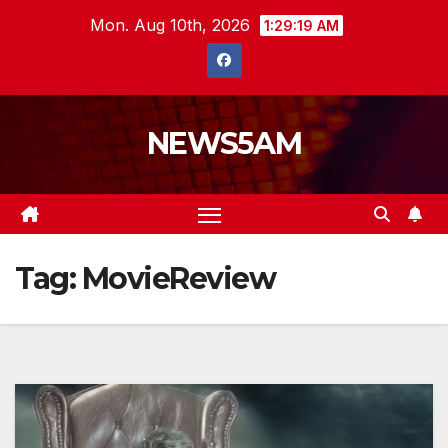
Skip
Mon. Aug 10th, 2026
1:29:21 AM
to
content
NEWS5AM
Tag:
MovieReview