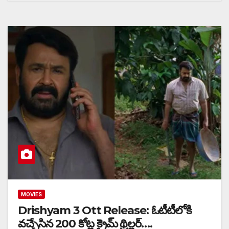
MOVIES
Drishyam 3 Ott Release: ఓటీటీలోకి
వచ్చేసిన 200 కోట్ల క్రైమ్ థ్రిల్లర్….