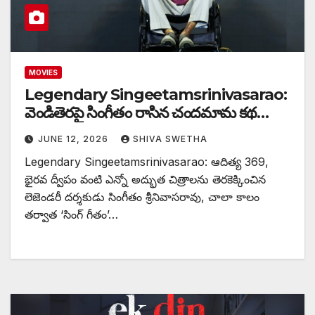
MOVIES
Legendary Singeetamsrinivasarao:
వెండితెరపై సింగీతం రాసిన చందమామ కథ…
JUNE 12, 2026
SHIVA SWETHA
Legendary Singeetamsrinivasarao: ఆదిత్య 369,
భైరవ ద్వీపం వంటి ఎన్నో అద్భుత చిత్రాలను తెరకెక్కించిన
లెజెండరీ దర్శకుడు సింగీతం శ్రీనివాసరావు, చాలా కాలం
తర్వాత ‘సింగ్ గీతం’…