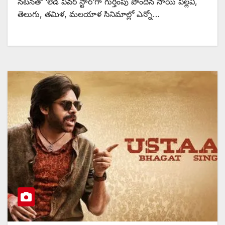
నటనతో ‘లేడీ పవర్ స్టార్’గా గుర్తింపు పొందిన సాయి పల్లవి,
తెలుగు, తమిళ, మలయాళ సినిమాల్లో ఎన్నో…