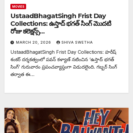
MOVIES
UstaadBhagatSingh Frist Day
Collections: ఉస్తాద్ భగత్ సింగ్ మెుదటి
రోజు కలెక్షన్స్…
MARCH 20, 2026
SHIVA SWETHA
UstaadBhagatSingh Frist Day Collections: హరీష్
శంకర్ దర్శకత్వంలో పవన్ కళ్యాణ్ నటించిన ‘ఉస్తాద్ భగత్
సింగ్’ గురువారం ప్రపంచవ్యాప్తంగా విడుదలైంది. గబ్బర్ సింగ్
తర్వాత ఈ…