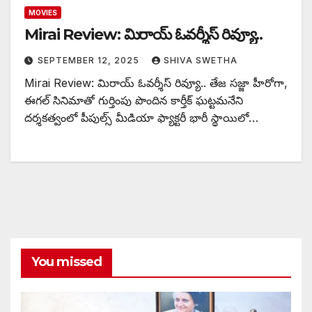
MOVIES
Mirai Review: మిరాయ్ ఓవర్శీస్ రివ్యూ..
SEPTEMBER 12, 2025
SHIVA SWETHA
Mirai Review: మిరాయ్ ఓవర్శీస్ రివ్యూ.. తేజ సజ్జా హీరోగా,
ఈగల్‌ సినిమాతో గుర్తింపు పొందిన కార్తీక్ ఘట్టమనేని
దర్శకత్వంలో పీపుల్స్ మీడియా ఫ్యాక్టరీ భారీ స్థాయిలో…
You missed