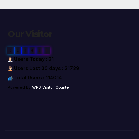
Our Visitor
1
1
4
0
1
4
Users Today : 21
Users Last 30 days : 21739
Total Users : 114014
Powered By
WPS Visitor Counter