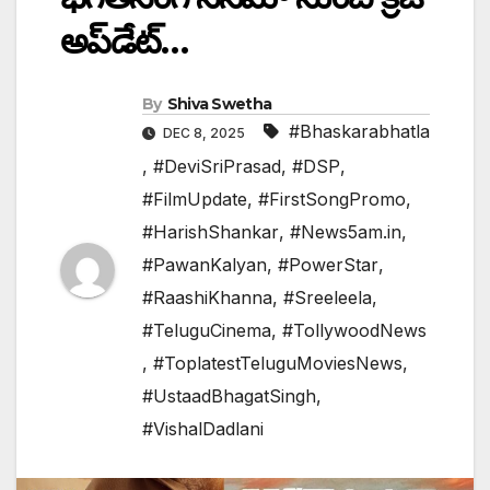
అప్‎డేట్…
By
Shiva Swetha
#Bhaskarabhatla
DEC 8, 2025
,
#DeviSriPrasad
,
#DSP
,
#FilmUpdate
,
#FirstSongPromo
,
#HarishShankar
,
#News5am.in
,
#PawanKalyan
,
#PowerStar
,
#RaashiKhanna
,
#Sreeleela
,
#TeluguCinema
,
#TollywoodNews
,
#ToplatestTeluguMoviesNews
,
#UstaadBhagatSingh
,
#VishalDadlani