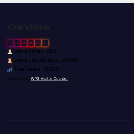
Our Visitor
1
1
2
9
4
1
Users Today : 683
Users Last 30 days : 22328
Total Users : 112941
Powered By
WPS Visitor Counter