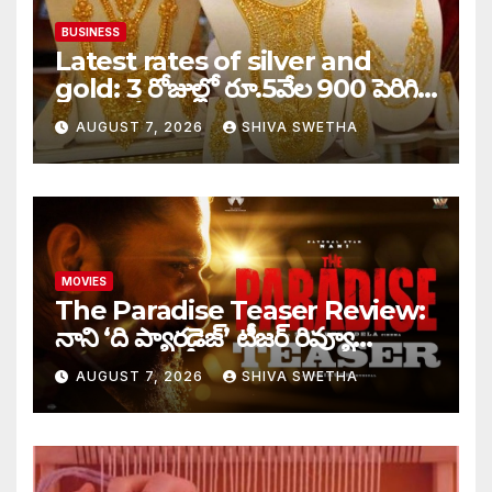
BUSINESS
Latest rates of silver and
gold: 3 రోజుల్లో రూ.5వేల 900 పెరిగిన
తులం గోల్డ్…
AUGUST 7, 2026
SHIVA SWETHA
MOVIES
The Paradise Teaser Review:
నాని ‘ది ప్యారడైజ్’ టీజర్ రివ్యూ…
AUGUST 7, 2026
SHIVA SWETHA