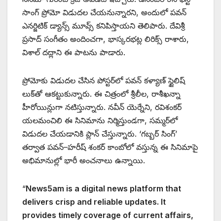
సాంగ్ ప్రోమో విడుదల చేయనున్నారని, అందులో పవన్
ఎనర్జిటిక్ డ్యాన్స్ మూవ్స్ కనిపిస్తాయని తెలిపారు. దేవిశ్రీ
ప్రసాద్ సంగీతం అందించగా, భాస్కరభట్ల లిరిక్స్ రాశారు,
విశాల్ దద్లాని ఈ పాటను పాడారు.
ప్రోమోకు విడుదల చేసిన పోస్టర్‌లో పవన్ కళ్యాణ్ స్టైలిష్
లుక్‌తో ఆకట్టుకున్నారు. ఈ చిత్రంలో శ్రీలీల, రాశీఖన్నా
హీరోయిన్లుగా నటిస్తున్నారు. నవీన్ యెర్నేని, రవిశంకర్
యలమంచిలి ఈ సినిమాను నిర్మిస్తుండగా, సమ్మర్‌లో
విడుదల చేయడానికి ప్లాన్ చేస్తున్నారు. ‘గబ్బర్ సింగ్’
తర్వాత పవన్–హరీష్ శంకర్ కాంబోలో వస్తున్న ఈ సినిమాపై
అభిమానుల్లో భారీ అంచనాలు ఉన్నాయి.
“
News5am is a digital news platform that
delivers crisp and reliable updates. It
provides timely coverage of current affairs,