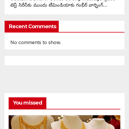
టెస్ట్ సిరీస్‌కు ముందు టీమిండియాకు గంభీర్ వార్నింగ్…
Recent Comments
No comments to show.
You missed