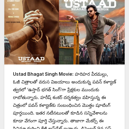
Ustad Bhagat Singh Movie:
హరిహర వీరమల్లు,
ఓజీ చిత్రాలతో వరుస విజయాలు అందుకున్న పవన్ కళ్యాణ్
త్వరలో ‘ఉస్తాద్ భగత్ సింగ్’గా ప్రేక్షకుల ముందుకు
రాబోతున్నారు. హరీష్ శంకర్ దర్శకత్వం వహిస్తున్న ఈ
చిత్రంలో పవన్ కళ్యాణ్‌కు సంబంధించిన మొత్తం షూటింగ్
పూర్తయింది. ఇతర నటీనటులతో కూడిన సన్నివేశాలను
కూడా వేగంగా పూర్తి చేస్తున్నారు. తాజాగా మేకర్స్ ఈ
సినిమా గురించి క్రేజీ అప్‌డేట్ ఇచ్చారు. డిసెంబర్ 9న ఫస్ట్