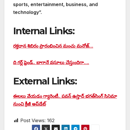
sports, entertainment, business, and
technology”.
Internal Links:
రక్తదాన శిబిరం ప్రారంభించిన మంచు మనోజ్…
ది గర్ల్ ఫ్రెండ్.. బాగానే వసూలు చేస్తుందిగా….
External Links:
ఈలలు వేయడం గ్యారెంటీ.. పవన్ ఉస్తాద్ భగత్‌‌సింగ్‌‌ సినిమా
నుంచి క్రీజీ అప్‎డేట్
Post Views:
162