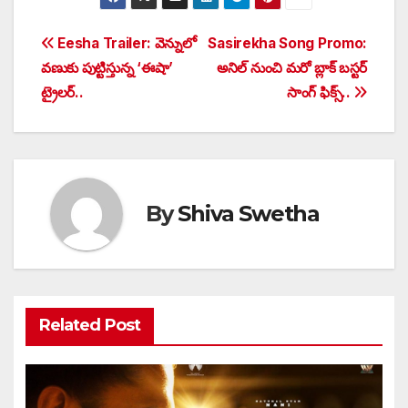
Post
Eesha Trailer: వెన్నులో
Sasirekha Song Promo:
వణుకు పుట్టిస్తున్న ‘ఈషా’
అనిల్ నుంచి మరో బ్లాక్ బస్టర్
navigation
ట్రైలర్‌..
సాంగ్ ఫిక్స్..
By
Shiva Swetha
Related Post