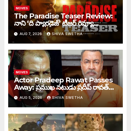
MOVIES
The Paradise Teaser Review:
నాని ‘ది ప్యారడైజ్’ టీజర్ రివ్యూ…
AUG 7, 2026
SHIVA SWETHA
MOVIES
Actor Pradeep Rawat Passes
Away: ప్రముఖ నటుడు ప్రదీప్ రావత్
మృతి…
AUG 5, 2026
SHIVA SWETHA