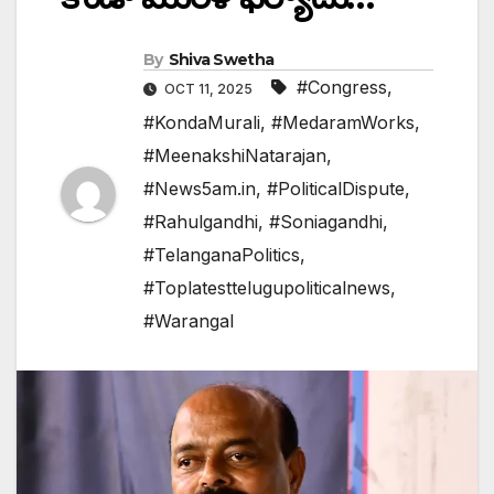
By
Shiva Swetha
#Congress
,
OCT 11, 2025
#KondaMurali
,
#MedaramWorks
,
#MeenakshiNatarajan
,
#News5am.in
,
#PoliticalDispute
,
#Rahulgandhi
,
#Soniagandhi
,
#TelanganaPolitics
,
#Toplatesttelugupoliticalnews
,
#Warangal