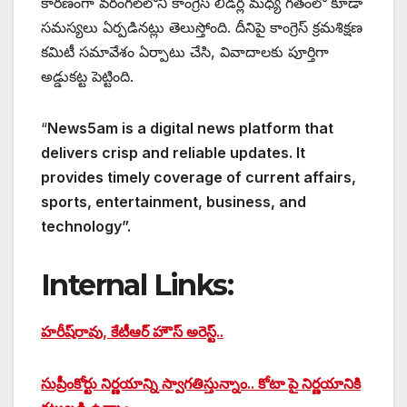
కారణంగా వరంగల్‌లోని కాంగ్రెస్ లీడర్ల మధ్య గతంలో కూడా
సమస్యలు ఏర్పడినట్లు తెలుస్తోంది. దీనిపై కాంగ్రెస్ క్రమశిక్షణ
కమిటీ సమావేశం ఏర్పాటు చేసి, వివాదాలకు పూర్తిగా
అడ్డుకట్ట పెట్టింది.
“
News5am is a digital news platform that
delivers crisp and reliable updates. It
provides timely coverage of current affairs,
sports, entertainment, business, and
technology”.
Internal Links:
హరీష్‌రావు, కేటీఆర్ హౌస్ అరెస్ట్..
సుప్రీంకోర్టు నిర్ణయాన్ని స్వాగతిస్తున్నాం.. కోటా పై నిర్ణయానికి