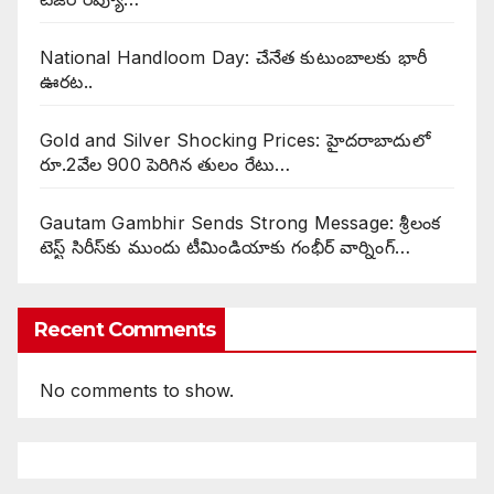
National Handloom Day: చేనేత కుటుంబాలకు భారీ
ఊరట..
Gold and Silver Shocking Prices: హైదరాబాదులో
రూ.2వేల 900 పెరిగిన తులం రేటు…
Gautam Gambhir Sends Strong Message: శ్రీలంక
టెస్ట్ సిరీస్‌కు ముందు టీమిండియాకు గంభీర్ వార్నింగ్…
Recent Comments
No comments to show.