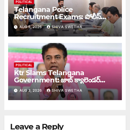
POLITICAL
Telangana Police
Recruitment Exams: పోలీస్
ఉద్యోగ పరీక్షలపై ప్రత్యేక నిఘా…
AUG 5, 2026
SHIVA SWETHA
POLITICAL
Ktr Slams Telangana
Government: జాబ్ క్యాలెండర్‌
ఎక్కడంటూ ప్రభుత్వంపై ఫైర్…
AUG 3, 2026
SHIVA SWETHA
Leave a Reply