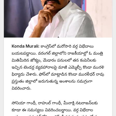
Konda Murali:
కాంగ్రెస్‌లో మరోసారి వర్గ విభేదాలు
బయటపడ్డాయి. వ‌రంగల్ జిల్లాలోని రాజకీయాల్లో ఓ మంత్రి
మితిమీరిన జోక్యం, మేడారం పనులలో తన కంపెనీలకు
ఇచ్చిన టెండర్ల వ్యవహారాలపై మాజీ ఎమ్మెల్సీ కొండా మురళి
ఫిర్యాదు చేశారు. ఫోన్‌లో మాట్లాడిన కొండా మురళీధర్‌ రావు
ప్రస్తుతం జిల్లాలో జరుగుతున్న అంశాలను సమగ్రంగా
వివరించారు.
సోనియా గాంధీ, రాహుల్ గాంధీ, మీనాక్షి నటరాజన్‌లకు
కూడా ఈ సమస్యలు వివరించబడ్డాయి. వర్గ విభేదాల