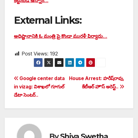
కట్టుబడి ఉన్నాం…
External Links:
అధిష్టానానికి ఓ మంత్రి పై కొండా మురళీ ఫిర్యాదు…
Post Views:
192
Post
Google center data
House Arrest: హరీష్‌రావు,
in vizag: విశాఖలో గూగుల్
కేటీఆర్ హౌస్ అరెస్ట్..
navigation
డేటా సెంటర్..
By
Shiva Swetha