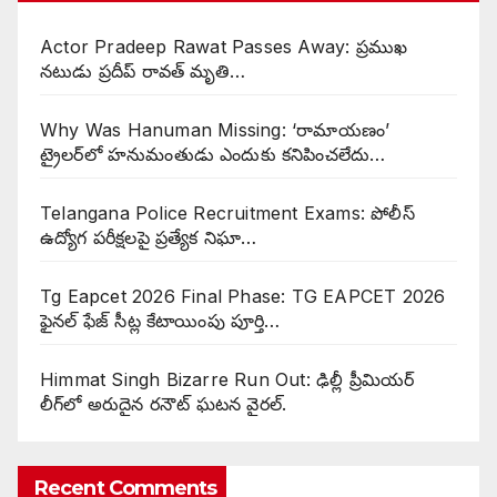
Actor Pradeep Rawat Passes Away: ప్రముఖ
నటుడు ప్రదీప్ రావత్ మృతి…
Why Was Hanuman Missing: ‘రామాయణం’
ట్రైలర్‌లో హనుమంతుడు ఎందుకు కనిపించలేదు…
Telangana Police Recruitment Exams: పోలీస్
ఉద్యోగ పరీక్షలపై ప్రత్యేక నిఘా…
Tg Eapcet 2026 Final Phase: TG EAPCET 2026
ఫైనల్ ఫేజ్ సీట్ల కేటాయింపు పూర్తి…
Himmat Singh Bizarre Run Out: ఢిల్లీ ప్రీమియర్
లీగ్‌లో అరుదైన రనౌట్ ఘటన వైరల్.
Recent Comments