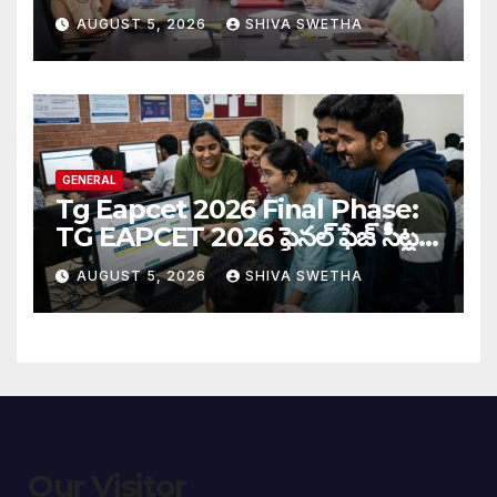
ఉద్యోగ పరీక్షలపై ప్రత్యేక నిఘా…
AUGUST 5, 2026
SHIVA SWETHA
GENERAL
Tg Eapcet 2026 Final Phase:
TG EAPCET 2026 ఫైనల్ ఫేజ్ సీట్ల
కేటాయింపు పూర్తి…
AUGUST 5, 2026
SHIVA SWETHA
Our Visitor