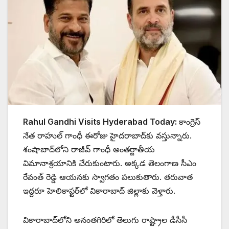
Rahul Gandhi Visits Hyderabad Today:
కాంగ్రెస్
నేత రాహుల్ గాంధీ ఈరోజు హైదరాబాద్‌కు వస్తున్నారు.
శంషాబాద్‌లోని రాజీవ్ గాంధీ అంతర్జాతీయ
విమానాశ్రయానికి చేరుకుంటారు. అక్కడ తెలంగాణ సీఎం
రేవంత్ రెడ్డి ఆయనకు స్వాగతం పలుకుతారు. తరువాత
ఇద్దరూ హెలికాప్టర్‌లో వికారాబాద్ జిల్లాకు వెళ్తారు.
వికారాబాద్‌లోని అనంతగిరిలో తెలుగు రాష్ట్రాల డీసీసీ