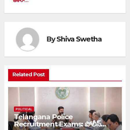
తీశారా…
By
Shiva Swetha
Related Post
POLITICAL
Telangana Police
Recruitment Exams: పోలీస్