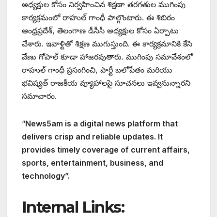
అధ్యక్షుల కోసం నిర్వహించిన శిక్షణా తరగతుల ముగింపు
కార్యక్రమంలో రాహుల్ గాంధీ పాల్గొంటారు. ఈ శిబిరం
ఆంధ్రప్రదేశ్, తెలంగాణ డీసీసీ అధ్యక్షుల కోసం ఏర్పాటు
చేశారు. ఇవాళ్టితో శిక్షణ ముగుస్తుంది. ఈ కార్యక్రమానికి కేసి
వేణు గోపాల్ కూడా హాజరవుతారు. ముగింపు సమావేశంలో
రాహుల్ గాంధీ ప్రసంగించి, పార్టీ బలోపేతం మరియు
భవిష్యత్ రాజకీయ వ్యూహాలపై సూచనలు ఇవ్వనున్నారని
సమాచారం.
“
News5am is a digital news platform that
delivers crisp and reliable updates. It
provides timely coverage of current affairs,
sports, entertainment, business, and
technology”.
Internal Links: