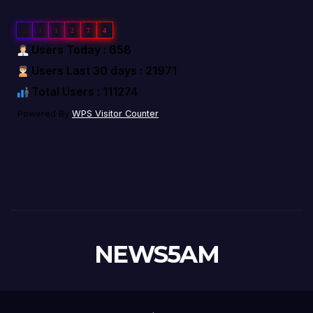
1
1
1
2
7
4
Users Today : 658
Users Last 30 days : 21971
Total Users : 111274
Powered By
WPS Visitor Counter
NEWS5AM