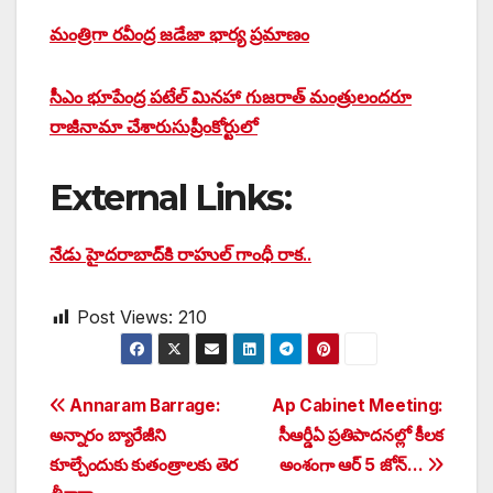
మంత్రిగా రవీంద్ర జడేజా భార్య ప్రమాణం
సీఎం భూపేంద్ర పటేల్ మినహా గుజరాత్ మంత్రులందరూ
రాజీనామా చేశారు
సుప్రీంకోర్టులో
External Links:
నేడు హైదరాబాద్⁬కి రాహుల్ గాంధీ రాక..
Post Views:
210
Post
Annaram Barrage:
Ap Cabinet Meeting:
అన్నారం బ్యారేజీని
సీఆర్డీఏ ప్రతిపాదనల్లో కీలక
navigation
కూల్చేందుకు కుతంత్రాలకు తెర
అంశంగా ఆర్ 5 జోన్…