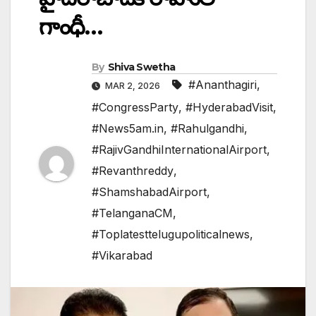
గాంధీ…
By
Shiva Swetha
#Ananthagiri
,
MAR 2, 2026
#CongressParty
,
#HyderabadVisit
,
#News5am.in
,
#Rahulgandhi
,
#RajivGandhiInternationalAirport
,
#Revanthreddy
,
#ShamshabadAirport
,
#TelanganaCM
,
#Toplatesttelugupoliticalnews
,
#Vikarabad