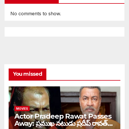
No comments to show.
You missed
MOVIES
Actor Pradeep Rawat Passes
Away: ప్రముఖ నటుడు ప్రదీప్ రావత్