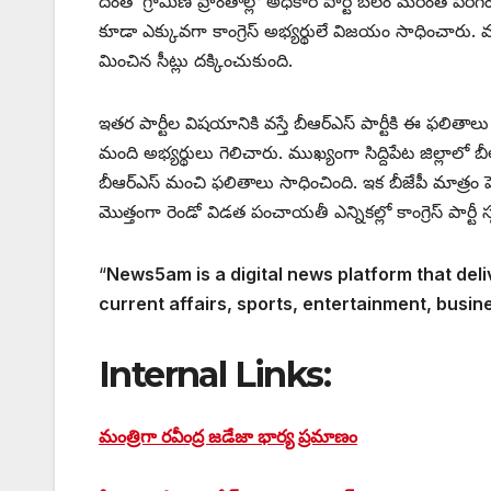
దీంతో గ్రామీణ ప్రాంతాల్లో అధికార పార్టీ బలం మరింత పెరిగి
కూడా ఎక్కువగా కాంగ్రెస్‌ అభ్యర్థులే విజయం సాధించారు. మహబూ
మించిన సీట్లు దక్కించుకుంది.
ఇతర పార్టీల విషయానికి వస్తే బీఆర్‌ఎస్‌ పార్టీకి ఈ ఫల
మంది అభ్యర్థులు గెలిచారు. ముఖ్యంగా సిద్దిపేట జిల్లాలో బీ
బీఆర్‌ఎస్‌ మంచి ఫలితాలు సాధించింది. ఇక బీజేపీ మాత్రం పె
మొత్తంగా రెండో విడత పంచాయతీ ఎన్నికల్లో కాంగ్రెస్‌ పార్టీ
“
News5am is a digital news platform that deli
current affairs, sports, entertainment, busin
Internal Links:
మంత్రిగా రవీంద్ర జడేజా భార్య ప్రమాణం