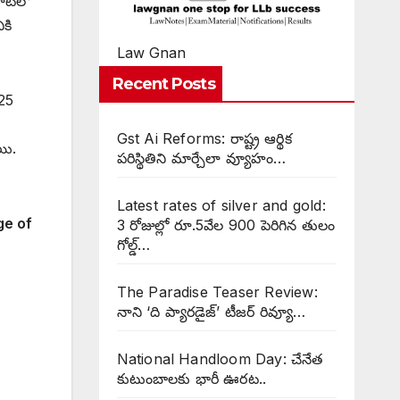
వాటిలో
ికి
Law Gnan
Recent Posts
025
Gst Ai Reforms: రాష్ట్ర ఆర్థిక
యి.
పరిస్థితిని మార్చేలా వ్యూహం…
Latest rates of silver and gold:
ge of
3 రోజుల్లో రూ.5వేల 900 పెరిగిన తులం
గోల్డ్…
The Paradise Teaser Review:
నాని ‘ది ప్యారడైజ్’ టీజర్ రివ్యూ…
National Handloom Day: చేనేత
కుటుంబాలకు భారీ ఊరట..