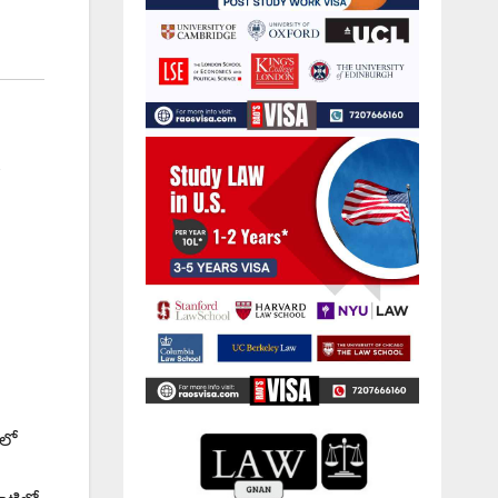
s
తలో