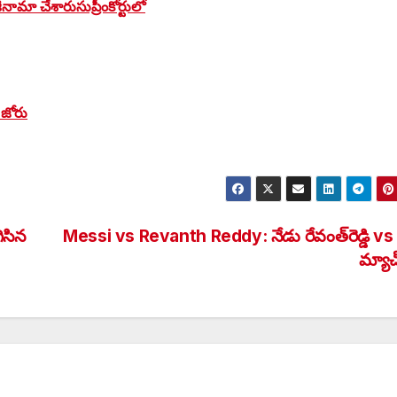
ీనామా చేశారు
సుప్రీంకోర్టులో
 జోరు
ిసిన
Messi vs Revanth Reddy: నేడు రేవంత్‌రెడ్డి vs మ
మ్యాచ