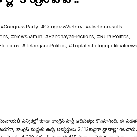
,
#CongressParty
,
#CongressVictory
,
#electionresults
,
ions
,
#News5am.in
,
#PanchayatElections
,
#RuralPolitics
,
lections
,
#TelanganaPolitics
,
#Toplatesttelugupoliticalnew
ంచాయతీ ఎన్నికల్లో కూడా కాంగ్రెస్‌ పార్టీ ఆధిపత్యం కొనసాగింది. ఈ విడ
, కాంగ్రెస్‌ మద్దతు ఉన్న అభ్యర్థులు 2,112కుపైగా స్థానాల్లో గెలిచారు.