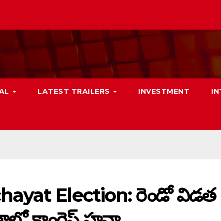
NAL
LATEST TRAILERS
INVESTMENT
I
yat Election: రెండో విడత
లో కాంగ్రెస్ హవా..