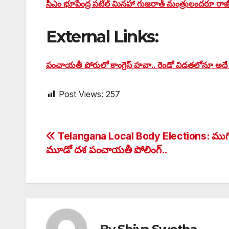
సీఎం భూపేంద్ర పటేల్ మినహా గుజరాత్ మంత్రులందరూ రాజ
External Links:
పంచాయతీ పోరులో కాంగ్రెస్ హవా.. రెండో విడతలోనూ అదే
Post Views:
257
Post
Telangana Local Body Elections: ముగ
మూడో దశ పంచాయతీ పోలింగ్..
navigation