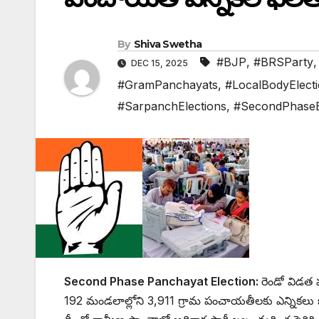
By
Shiva Swetha
#BJP
,
#BRSParty
DEC 15, 2025
#GramPanchayats
,
#LocalBodyElect
#SarpanchElections
,
#SecondPhaseE
Second Phase Panchayat Election:
రెండో విడత ప
192 మండలాల్లోని 3,911 గ్రామ పంచాయతీలకు ఎన్నికలు జరగగా