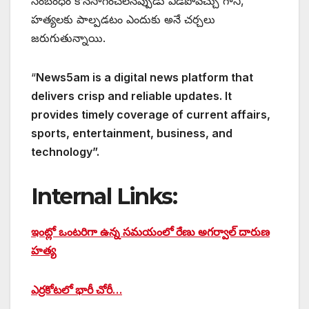
సంబంధం కొనసాగించలేనప్పుడు విడిపోవచ్చు గానీ,
హత్యలకు పాల్పడటం ఎందుకు అనే చర్చలు
జరుగుతున్నాయి.
“
News5am is a digital news platform that
delivers crisp and reliable updates. It
provides timely coverage of current affairs,
sports, entertainment, business, and
technology”.
Internal Links:
ఇంట్లో ఒంటరిగా ఉన్న సమయంలో రేణు అగర్వాల్ దారుణ
హత్య
ఎర్రకోటలో భారీ చోరీ…