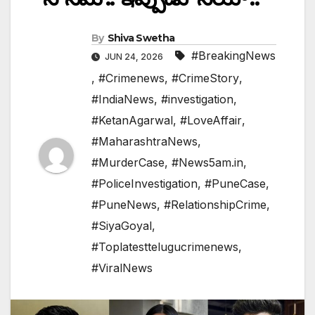
By
Shiva Swetha
#BreakingNews
JUN 24, 2026
,
#Crimenews
,
#CrimeStory
,
#IndiaNews
,
#investigation
,
#KetanAgarwal
,
#LoveAffair
,
#MaharashtraNews
,
#MurderCase
,
#News5am.in
,
#PoliceInvestigation
,
#PuneCase
,
#PuneNews
,
#RelationshipCrime
,
#SiyaGoyal
,
#Toplatesttelugucrimenews
,
#ViralNews