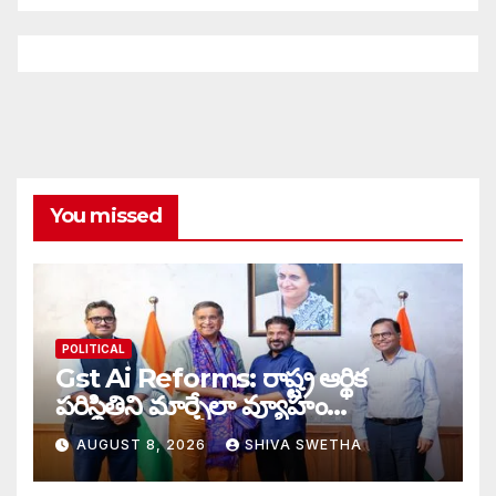
You missed
POLITICAL
Gst Ai Reforms: రాష్ట్ర ఆర్థిక
పరిస్థితిని మార్చేలా వ్యూహం…
AUGUST 8, 2026
SHIVA SWETHA