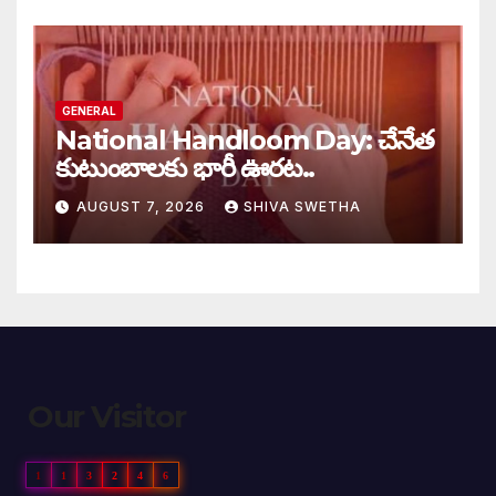
GENERAL
National Handloom Day: చేనేత
కుటుంబాలకు భారీ ఊరట..
AUGUST 7, 2026
SHIVA SWETHA
Our Visitor
1
1
3
2
4
6