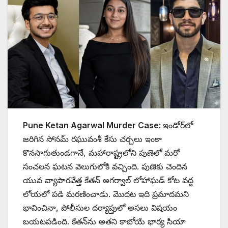
Pune Ketan Agarwal Murder Case:
ఇండోర్‌లో
జరిగిన సోనమ్ రఘువంశీ కేసు చర్చలు ఇంకా
కొనసాగుతుండగానే, మహారాష్ట్రలోని పుణెలో మరో
సంచలన ఘటన వెలుగులోకి వచ్చింది. పుణెకు చెందిన
యువ వ్యాపారవేత్త కేతన్ అగర్వాల్ లోహాఘడ్ కోట వద్ద
లోయలో పడి మరణించాడు. మొదట ఇది ప్రమాదమని
భావించినా, పోలీసుల దర్యాప్తులో అసలు విషయం
బయటపడింది. కేతన్‌ను అతని కాబోయే భార్య సియా