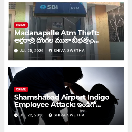
CRIME
Madanapalle Atm Theft:
అర్ధరాత్రి దొంగల ముఠా బీభత్సం…
JUL 25, 2026
SHIVA SWETHA
CRIME
Shamshabad Airport Indigo
Employee Attack: ఇండిగో
ఉద్యోగినిపై క్యాబ్ డ్రైవర్
JUL 22, 2026
SHIVA SWETHA
అత్యాచారయత్నం…