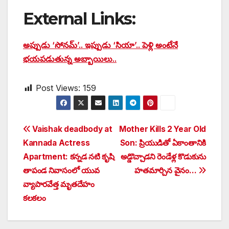
External Links:
అప్పుడు ‘సోనమ్’.. ఇప్పుడు ‘సియా’.. పెళ్లి అంటేనే
భయపడుతున్న అబ్బాయిలు..
Post Views:
159
Post
Vaishak deadbody at
Mother Kills 2 Year Old
Kannada Actress
Son: ప్రియుడితో ఏకాంతానికి
navigation
Apartment: కన్నడ నటి కృషి
అడ్డొచ్చాడని రెండేళ్ల కొడుకును
తాపండ నివాసంలో యువ
హతమార్చిన వైనం…
వ్యాపారవేత్త మృతదేహం
కలకలం