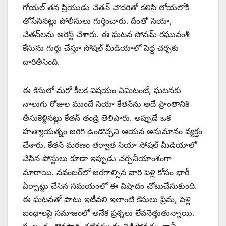
గోయల్ తన ప్రియుడు చేతన్ చౌదరితో కలిసి లోయలోకి
తోసేసినట్లు పోలీసులు గుర్తించారు. దీంతో సియా,
చేతన్‌లను అరెస్ట్ చేశారు. ఈ ఘటన సోనమ్ రఘువంశీ
కేసును గుర్తు చేస్తూ సోషల్ మీడియాలో పెద్ద చర్చకు
దారితీసింది.
ఈ కేసులో మరో కీలక విషయం ఏమిటంటే, ఘటనకు
నాలుగు రోజుల ముందే సియా కేతన్‌ను అదే ప్రాంతానికి
తీసుకెళ్లినట్లు కేతన్ తండ్రి తెలిపారు. అప్పుడే ఒక
హత్యాయత్నం జరిగి ఉండొచ్చని ఆయన అనుమానం వ్యక్తం
చేశారు. కేతన్ మరణం తర్వాత సియా సోషల్ మీడియాలో
చేసిన పోస్టులు కూడా ఇప్పుడు చర్చనీయాంశంగా
మారాయి. నవంబర్‌లో జరగాల్సిన వారి పెళ్లి కోసం భారీ
ఏర్పాట్లు చేసిన సమయంలో ఈ విషాదం చోటుచేసుకుంది.
ఈ ఘటనతో పాటు ఇటీవలి ఇలాంటి కేసులు ప్రేమ, పెళ్లి
బంధాలపై సమాజంలో అనేక ప్రశ్నలు లేవనెత్తుతున్నాయి.